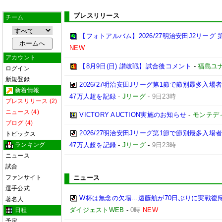
プレスリリース
チーム
【フォトアルバム】2026/27明治安田J2リーグ 第
NEW
アカウント
【8月9日(日) 讃岐戦】試合後コメント
-
福島ユ
ログイン
新規登録
2026/27明治安田Jリーグ第1節で節別最多入場
新着情報
47万人超を記録
-
Jリーグ
-
9日23時
プレスリリース (2)
ニュース (4)
VICTORY AUCTION実施のお知らせ
-
モンテデ
ブログ (4)
2026/27明治安田Jリーグ第1節で節別最多入
トピックス
ランキング
47万人超を記録
-
Jリーグ
-
9日23時
ニュース
試合
ファンサイト
ニュース
選手公式
W杯は無念の欠場…遠藤航が70日ぶりに実戦復帰
著名人
ダイジェストWEB
-
0時
NEW
日程
予定