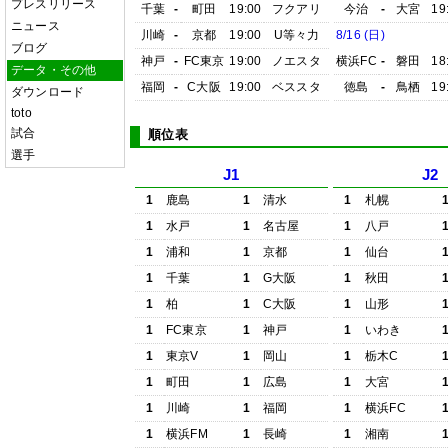
プレスリリース
千葉
-
町田
19:00
フクアリ
今治
-
大宮
19
ニュース
川崎
-
京都
19:00
U等々力
8/16 (日)
ブログ
神戸
-
FC東京
19:00
ノエスタ
横浜FC
-
磐田
18
データ・その他
福岡
-
C大阪
19:00
ベススタ
徳島
-
鳥栖
19
ダウンロード
toto
試合
順位表
選手
J1
J2
1
鹿島
1
清水
1
札幌
1
水戸
1
名古屋
1
八戸
1
浦和
1
京都
1
仙台
1
千葉
1
G大阪
1
秋田
1
柏
1
C大阪
1
山形
1
FC東京
1
神戸
1
いわき
1
東京V
1
岡山
1
栃木C
1
町田
1
広島
1
大宮
1
川崎
1
福岡
1
横浜FC
1
横浜FM
1
長崎
1
湘南