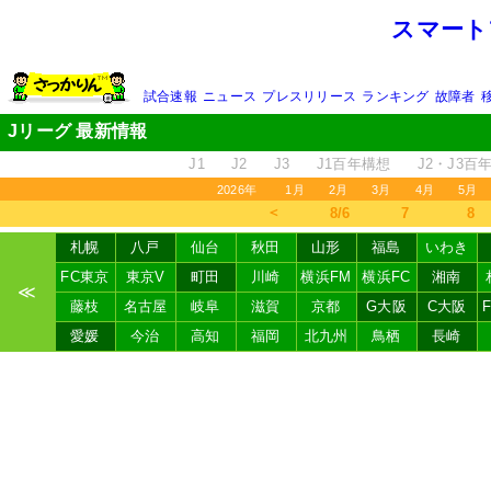
スマート
試合速報
ニュース
プレスリリース
ランキング
故障者
Jリーグ 最新情報
J1
J2
J3
J1百年構想
J2・J3百
2026年
1月
2月
3月
4月
5月
＜
8/6
7
8
札幌
八戸
仙台
秋田
山形
福島
いわき
FC東京
東京V
町田
川崎
横浜FM
横浜FC
湘南
≪
藤枝
名古屋
岐阜
滋賀
京都
G大阪
C大阪
愛媛
今治
高知
福岡
北九州
鳥栖
長崎