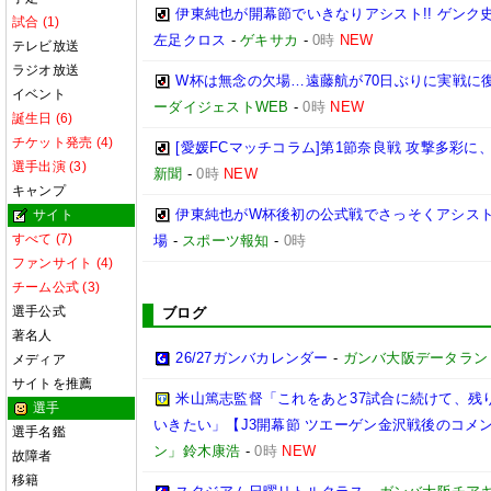
伊東純也が開幕節でいきなりアシスト!! ゲン
試合 (1)
左足クロス
-
ゲキサカ
-
0時
NEW
テレビ放送
ラジオ放送
W杯は無念の欠場…遠藤航が70日ぶりに実戦に復
イベント
ーダイジェストWEB
-
0時
NEW
誕生日 (6)
チケット発売 (4)
[愛媛FCマッチコラム]第1節奈良戦 攻撃多彩
選手出演 (3)
新聞
-
0時
NEW
キャンプ
伊東純也がW杯後初の公式戦でさっそくアシスト
サイト
すべて (7)
場
-
スポーツ報知
-
0時
ファンサイト (4)
チーム公式 (3)
選手公式
ブログ
著名人
26/27ガンバカレンダー
-
ガンバ大阪データランド(GA
メディア
サイトを推薦
米山篤志監督「これをあと37試合に続けて、残
選手
いきたい」【J3開幕節 ツエーゲン金沢戦後のコメント】(
選手名鑑
ン」鈴木康浩
-
0時
NEW
故障者
移籍