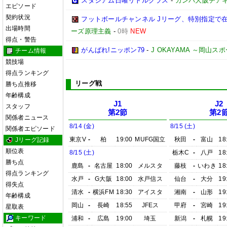
スタジアム日曜リトルクラス
-
ガンバ大阪チア
エピソード
契約状況
フットボールチャンネル Jリーグ、特別指定で
出場時間
ーズ原理主義
-
0時
NEW
得点・警告
がんばれ!ニッポン79
-
J OKAYAMA ～岡山
チーム情報
競技場
得点ランキング
リーグ戦
勝ち点推移
年齢構成
J1
J2
スタッフ
第2節
第2
関係者ニュース
8/14 (金)
8/15 (土)
関係者エピソード
東京V
-
柏
19:00
MUFG国立
秋田
-
富山
18
Jリーグ記録
順位表
8/15 (土)
栃木C
-
八戸
18
勝ち点
鹿島
-
名古屋
18:00
メルスタ
藤枝
-
いわき
18
得点ランキング
水戸
-
G大阪
18:00
水戸信ス
仙台
-
大分
19
得失点
清水
-
横浜FM
18:30
アイスタ
湘南
-
山形
19
年齢構成
岡山
-
長崎
18:55
JFEス
甲府
-
宮崎
19
星取表
キーワード
浦和
-
広島
19:00
埼玉
新潟
-
札幌
19