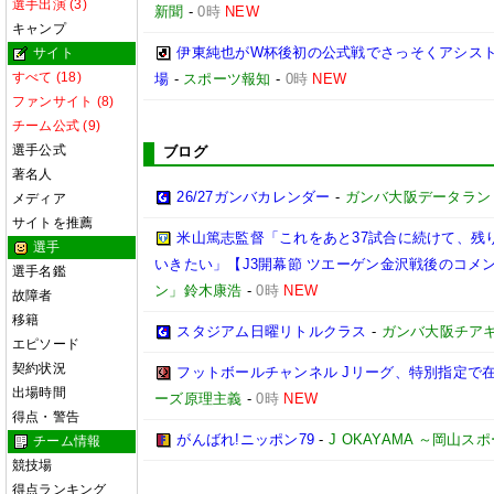
選手出演 (3)
新聞
-
0時
NEW
キャンプ
伊東純也がW杯後初の公式戦でさっそくアシスト
サイト
すべて (18)
場
-
スポーツ報知
-
0時
NEW
ファンサイト (8)
チーム公式 (9)
選手公式
ブログ
著名人
26/27ガンバカレンダー
-
ガンバ大阪データランド(GA
メディア
サイトを推薦
米山篤志監督「これをあと37試合に続けて、残
選手
いきたい」【J3開幕節 ツエーゲン金沢戦後のコメント】(
選手名鑑
ン」鈴木康浩
-
0時
NEW
故障者
移籍
スタジアム日曜リトルクラス
-
ガンバ大阪チア
エピソード
契約状況
フットボールチャンネル Jリーグ、特別指定で
出場時間
ーズ原理主義
-
0時
NEW
得点・警告
がんばれ!ニッポン79
-
J OKAYAMA ～岡山
チーム情報
競技場
得点ランキング