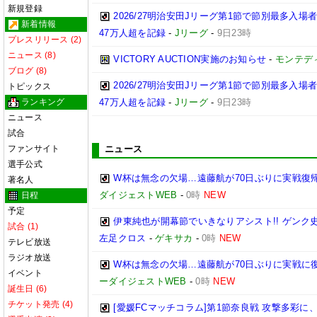
新規登録
2026/27明治安田Jリーグ第1節で節別最多入場
新着情報
47万人超を記録
-
Jリーグ
-
9日23時
プレスリリース (2)
ニュース (8)
VICTORY AUCTION実施のお知らせ
-
モンテデ
ブログ (8)
2026/27明治安田Jリーグ第1節で節別最多入
トピックス
ランキング
47万人超を記録
-
Jリーグ
-
9日23時
ニュース
試合
ファンサイト
ニュース
選手公式
W杯は無念の欠場…遠藤航が70日ぶりに実戦復帰
著名人
ダイジェストWEB
-
0時
NEW
日程
予定
伊東純也が開幕節でいきなりアシスト!! ゲン
試合 (1)
左足クロス
-
ゲキサカ
-
0時
NEW
テレビ放送
ラジオ放送
W杯は無念の欠場…遠藤航が70日ぶりに実戦に復
イベント
ーダイジェストWEB
-
0時
NEW
誕生日 (6)
チケット発売 (4)
[愛媛FCマッチコラム]第1節奈良戦 攻撃多彩