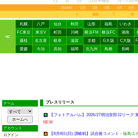
J1
J2
J3
J1百年構想
J2・J3百
2026年
1月
2月
3月
4月
5月
＜
8/6
7
8
札幌
八戸
仙台
秋田
山形
福島
いわき
FC東京
東京V
町田
川崎
横浜FM
横浜FC
湘南
≪
藤枝
名古屋
岐阜
滋賀
京都
G大阪
C大阪
愛媛
今治
高知
福岡
北九州
鳥栖
長崎
プレスリリース
チーム
【フォトアルバム】2026/27明治安田J2リーグ 第
NEW
アカウント
【8月9日(日) 讃岐戦】試合後コメント
-
福島ユ
ログイン