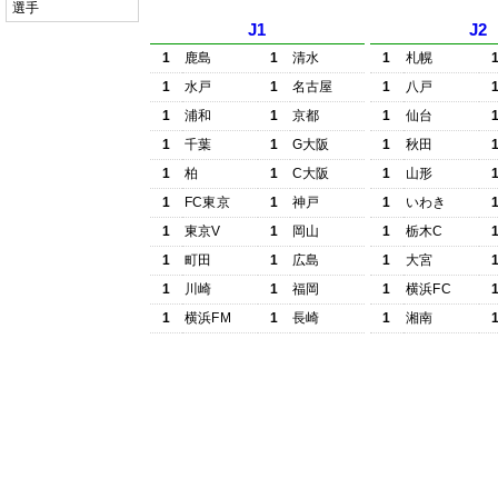
選手
J1
J2
1
鹿島
1
清水
1
札幌
1
水戸
1
名古屋
1
八戸
1
浦和
1
京都
1
仙台
1
千葉
1
G大阪
1
秋田
1
柏
1
C大阪
1
山形
1
FC東京
1
神戸
1
いわき
1
東京V
1
岡山
1
栃木C
1
町田
1
広島
1
大宮
1
川崎
1
福岡
1
横浜FC
1
横浜FM
1
長崎
1
湘南