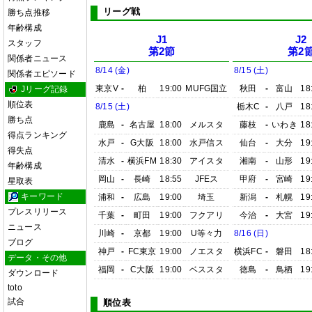
リーグ戦
勝ち点推移
年齢構成
J1
J2
スタッフ
第2節
第2
関係者ニュース
8/14 (金)
8/15 (土)
関係者エピソード
東京V
-
柏
19:00
MUFG国立
秋田
-
富山
18
Jリーグ記録
順位表
8/15 (土)
栃木C
-
八戸
18
勝ち点
鹿島
-
名古屋
18:00
メルスタ
藤枝
-
いわき
18
得点ランキング
水戸
-
G大阪
18:00
水戸信ス
仙台
-
大分
19
得失点
清水
-
横浜FM
18:30
アイスタ
湘南
-
山形
19
年齢構成
岡山
-
長崎
18:55
JFEス
甲府
-
宮崎
19
星取表
キーワード
浦和
-
広島
19:00
埼玉
新潟
-
札幌
19
プレスリリース
千葉
-
町田
19:00
フクアリ
今治
-
大宮
19
ニュース
川崎
-
京都
19:00
U等々力
8/16 (日)
ブログ
神戸
-
FC東京
19:00
ノエスタ
横浜FC
-
磐田
18
データ・その他
福岡
-
C大阪
19:00
ベススタ
徳島
-
鳥栖
19
ダウンロード
toto
試合
順位表