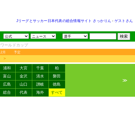
Jリーグとサッカー日本代表の総合情報サイト さっかりん
-
ゲストさん
FAワールドカップ
12月
予定
＞
浦和
大宮
千葉
柏
富山
金沢
清水
磐田
≫
広島
山口
讃岐
徳島
総合
代表
海外
すべて