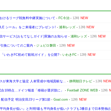
おけるリーグ戦無料中継実施について
-
FC今治
-
12時
NEW
SCHEDULE シール』をご来場者にプレゼント!
-
浦和レッズ
-
12時
NEW
況配信サービス(おもてなしガイド)実施のお知らせ
-
浦和レッズ
-
12時
NEW
ット引換についてのご案内
-
ジュビロ磐田
-
12時
NEW
「いわきFC初めて観戦ガイド」を公開?
-
いわきFC
-
12時
NEW
が東海大学と協定 人材育成や地域貢献な...
-
静岡朝日テレビ
-
12時
NE
1試合10得点…ドイツ報道「移籍が選択肢に」
-
Football ZONE WEB
-
12時
ト配信予定 明治安田J3リーグ第1節
-
Goal.com
-
12時
NEW
も平均身長が低い』と判明!最も平均身長が低いクラブも3番目まで日本勢独