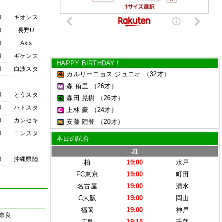
0
ギオンス
0
長野U
0
Axis
0
ギケンス
HAPPY BIRTHDAY !
0
白波スタ
カルリーニョス ジュニオ
（32才）
森 侑里
（26才）
0
とうスタ
森田 晃樹
（26才）
0
ハトスタ
上林 豪
（24才）
0
カンセキ
安藤 陸登
（20才）
0
ニンスタ
本日の試合
J1
0
沖縄県陸
柏
19:00
水戸
FC東京
19:00
町田
名古屋
19:00
清水
C大阪
19:00
岡山
福岡
19:00
神戸
奈良
広島
19:15
千葉