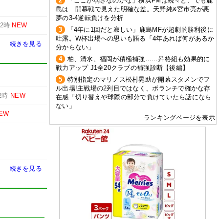
2
「ここが弱さなのかな」横浜FMは続々と、でも鹿
島は…開幕戦で見えた明確な差。天野純&宮市亮が悪
夢の3-4逆転負けを分析
12時
NEW
3
「4年に1回だと寂しい」鹿島MFが超劇的勝利後に
吐露。W杯出場への思いも語る「4年あれば何があるか
続きを見る
分からない」
4
柏、清水、福岡が積極補強……昇格組も効果的に
戦力アップ J1全20クラブの補強診断【後編】
5
特別指定のマリノス松村晃助が開幕スタメンでフ
ル出場!主戦場の2列目ではなく、ボランチで確かな存
2時
NEW
在感「切り替えや球際の部分で負けていたら話になら
ない」
EW
ランキングページを表示
続きを見る