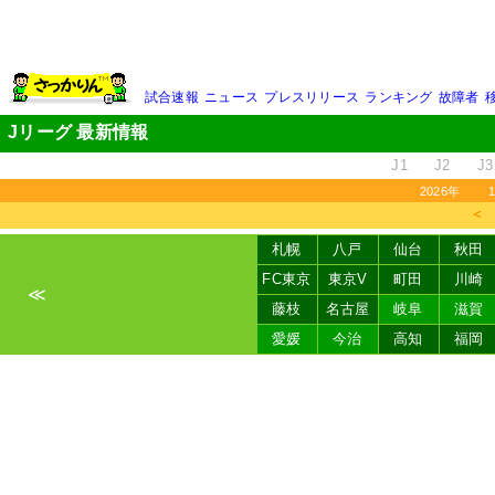
試合速報
ニュース
プレスリリース
ランキング
故障者
Jリーグ 最新情報
J1
J2
J3
2026年
＜
札幌
八戸
仙台
秋田
FC東京
東京V
町田
川崎
≪
藤枝
名古屋
岐阜
滋賀
愛媛
今治
高知
福岡