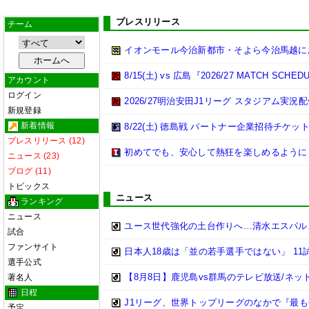
プレスリリース
チーム
イオンモール今治新都市・そよら今治馬越に
8/15(土) vs 広島『2026/27 MATCH 
アカウント
ログイン
2026/27明治安田J1リーグ スタジアム実
新規登録
新着情報
8/22(土) 徳島戦 パートナー企業招待チケ
プレスリリース (12)
初めてでも、安心して熱狂を楽しめるように 
ニュース (23)
ブログ (11)
トピックス
ニュース
ランキング
ニュース
ユース世代強化の土台作りへ…清水エスパルス
試合
ファンサイト
日本人18歳は「並の若手選手ではない」 1
選手公式
【8月8日】鹿児島vs群馬のテレビ放送/ネッ
著名人
日程
J1リーグ、世界トップリーグのなかで『最
予定