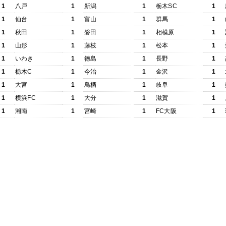
1
八戸
1
新潟
1
栃木SC
1
1
仙台
1
富山
1
群馬
1
1
秋田
1
磐田
1
相模原
1
1
山形
1
藤枝
1
松本
1
1
いわき
1
徳島
1
長野
1
1
栃木C
1
今治
1
金沢
1
1
大宮
1
鳥栖
1
岐阜
1
1
横浜FC
1
大分
1
滋賀
1
1
湘南
1
宮崎
1
FC大阪
1