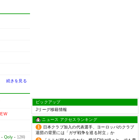
続きを見る
ピックアップ
W
Jリーグ移籍情報
NEW
ニュース アクセスランキング
1
日本クラブ加入の代表選手、ヨーロッパのクラブ
退団の背景には「ガザ戦争を巡る対立」か
占
-
Qoly
-
12時