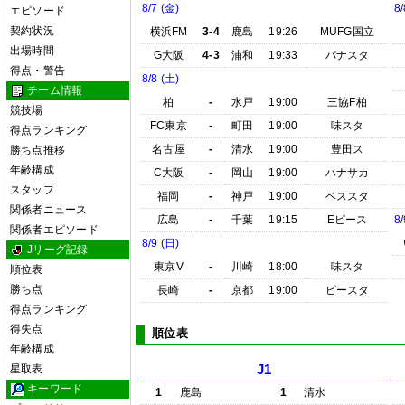
8/7 (金)
8/
エピソード
契約状況
横浜FM
3-4
鹿島
19:26
MUFG国立
出場時間
G大阪
4-3
浦和
19:33
パナスタ
得点・警告
8/8 (土)
チーム情報
柏
-
水戸
19:00
三協F柏
競技場
FC東京
-
町田
19:00
味スタ
得点ランキング
名古屋
-
清水
19:00
豊田ス
勝ち点推移
年齢構成
C大阪
-
岡山
19:00
ハナサカ
スタッフ
福岡
-
神戸
19:00
ベススタ
関係者ニュース
広島
-
千葉
19:15
Eピース
8/
関係者エピソード
8/9 (日)
Jリーグ記録
東京V
-
川崎
18:00
味スタ
順位表
勝ち点
長崎
-
京都
19:00
ピースタ
得点ランキング
得失点
順位表
年齢構成
星取表
J1
キーワード
1
鹿島
1
清水