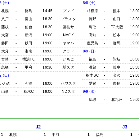
8 (土)
8/8 (土)
札幌
-
徳島
14:45
プレド
相模原
-
熊本
18:0
八戸
-
富山
18:30
プラスタ
長野
-
山口
18:0
藤枝
-
仙台
18:30
藤枝サ
鳥取
-
FC大阪
19:0
大宮
-
新潟
19:00
NACK
高知
-
松本
19:0
磐田
-
秋田
19:00
ヤマハ
鹿児島
-
群馬
19:0
大分
-
湘南
19:00
クラド
8/9 (日)
宮崎
-
横浜FC
19:00
いちご
福島
-
讃岐
18:0
鳥栖
-
甲府
19:30
駅スタ
滋賀
-
岐阜
18:3
9 (日)
栃木SC
-
金沢
19:0
いわき
-
今治
18:00
ハワスタ
愛媛
-
奈良
19:0
山形
-
栃木C
19:00
NDスタ
9/9 (水)
琉球
-
北九州
19:0
J2
J3
1
札幌
1
甲府
1
福島
1