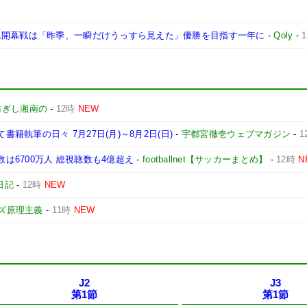
ム開幕戦は「昨季、一瞬だけうっすら見えた」優勝を目指す一年に
-
Qoly
-
紡ぎし湘南の
-
12時
NEW
書籍執筆の日々 7月27日(月)～8月2日(日)
-
宇都宮徹壱ウェブマガジン
-
1
数は6700万人 総視聴数も4億超え
-
footballnet【サッカーまとめ】
-
12時
N
日記
-
12時
NEW
ズ原理主義
-
11時
NEW
J2
J3
第1節
第1節