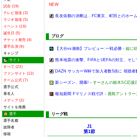
NEW
試合 (19)
テレビ放送 (3)
長友佑都の決断は…FC東京、町田とのホー
ラジオ放送 (5)
イベント (16)
誕生日 (5)
ブログ
チケット発売 (4)
選手出演 (9)
【大分vs湘南】プレビュー:一戦必勝
-
縦に
キャンプ
熊本地震の衝撃、FIFAとUEFAの対立、そして
サイト
すべて (23)
DAZN サッカーW杯で加入者数5倍に 視聴者
ファンサイト (12)
チーム公式 (7)
新シーズン、開幕!
-
すーさんの栃木SC応援
選手公式
著名人
報知新聞 Fマリノス戦寸評
-
鹿島アントラー
メディア (3)
サイトを推薦
選手
リーグ戦
選手名鑑
J1
故障者
第1節
移籍