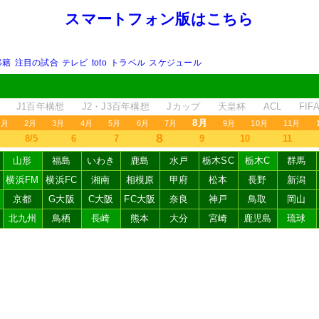
スマートフォン版はこちら
移籍
注目の試合
テレビ
toto
トラベル
スケジュール
J1百年構想
J2・J3百年構想
Jカップ
天皇杯
ACL
FI
8月
1月
2月
3月
4月
5月
6月
7月
9月
10月
11月
8
8/5
6
7
9
10
11
山形
福島
いわき
鹿島
水戸
栃木SC
栃木C
群馬
横浜FM
横浜FC
湘南
相模原
甲府
松本
長野
新潟
京都
G大阪
C大阪
FC大阪
奈良
神戸
鳥取
岡山
北九州
鳥栖
長崎
熊本
大分
宮崎
鹿児島
琉球