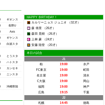
HAPPY BIRTHDAY !
0
ギオンス
カルリーニョス ジュニオ
（32才）
0
長野U
森 侑里
（26才）
0
Axis
森田 晃樹
（26才）
0
ギケンス
上林 豪
（24才）
0
白波スタ
安藤 陸登
（20才）
本日の試合
0
とうスタ
J1
0
ハトスタ
柏
19:00
水戸
0
カンセキ
FC東京
19:00
町田
0
ニンスタ
名古屋
19:00
清水
C大阪
19:00
岡山
0
沖縄県陸
福岡
19:00
神戸
広島
19:15
千葉
J2
札幌
14:45
徳島