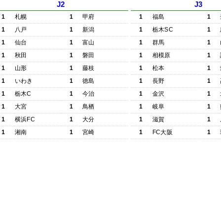
J2
J3
1
札幌
1
甲府
1
福島
1
1
八戸
1
新潟
1
栃木SC
1
1
仙台
1
富山
1
群馬
1
1
秋田
1
磐田
1
相模原
1
1
山形
1
藤枝
1
松本
1
1
いわき
1
徳島
1
長野
1
1
栃木C
1
今治
1
金沢
1
1
大宮
1
鳥栖
1
岐阜
1
1
横浜FC
1
大分
1
滋賀
1
1
湘南
1
宮崎
1
FC大阪
1