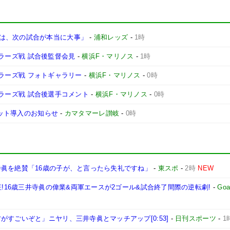
は、次の試合が本当に大事」
-
浦和レッズ
-
1時
ントラーズ戦 試合後監督会見
-
横浜F・マリノス
-
1時
ントラーズ戦 フォトギャラリー
-
横浜F・マリノス
-
0時
ントラーズ戦 試合後選手コメント
-
横浜F・マリノス
-
0時
ケット導入のお知らせ
-
カマタマーレ讃岐
-
0時
寺眞を絶賛「16歳の子が、と言ったら失礼ですね」
-
東スポ
-
2時
NEW
狂!16歳三井寺眞の偉業&両軍エースが2ゴール&試合終了間際の逆転劇!
-
Goa
すごいぞと」ニヤリ、三井寺眞とマッチアップ[0:53]
-
日刊スポーツ
-
1