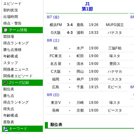
エピソード
J1
第1節
契約状況
出場時間
8/7 (金)
8/
得点・警告
横浜FM
3-4
鹿島
19:26
MUFG国立
チーム情報
G大阪
4-3
浦和
19:33
パナスタ
競技場
8/8 (土)
得点ランキング
柏
-
水戸
19:00
三協F柏
勝ち点推移
FC東京
-
町田
19:00
味スタ
年齢構成
スタッフ
名古屋
-
清水
19:00
豊田ス
関係者ニュース
C大阪
-
岡山
19:00
ハナサカ
関係者エピソード
福岡
-
神戸
19:00
ベススタ
Jリーグ記録
広島
-
千葉
19:15
Eピース
8/
順位表
8/9 (日)
勝ち点
得点ランキング
東京V
-
川崎
18:00
味スタ
得失点
長崎
-
京都
19:00
ピースタ
年齢構成
星取表
順位表
キーワード