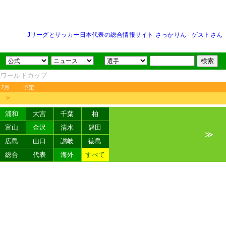
Jリーグとサッカー日本代表の総合情報サイト さっかりん
-
ゲストさん
FAワールドカップ
12月
予定
＞
浦和
大宮
千葉
柏
富山
金沢
清水
磐田
≫
広島
山口
讃岐
徳島
総合
代表
海外
すべて