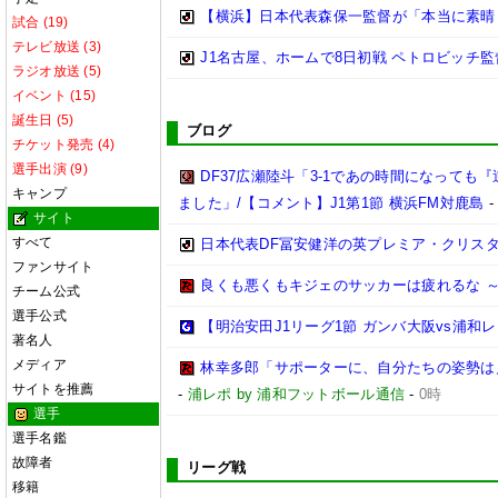
【横浜】日本代表森保一監督が「本当に素晴らし
試合 (19)
テレビ放送 (3)
J1名古屋、ホームで8日初戦 ペトロビッチ
ラジオ放送 (5)
イベント (15)
誕生日 (5)
ブログ
チケット発売 (4)
選手出演 (9)
DF37広瀬陸斗「3-1であの時間になって
キャンプ
ました」/【コメント】J1第1節 横浜FM対鹿島
サイト
すべて
日本代表DF冨安健洋の英プレミア・クリス
ファンサイト
良くも悪くもキジェのサッカーは疲れるな ～
チーム公式
選手公式
【明治安田J1リーグ1節 ガンバ大阪vs浦
著名人
メディア
林幸多郎「サポーターに、自分たちの姿勢は
サイトを推薦
-
浦レポ by 浦和フットボール通信
-
0時
選手
選手名鑑
故障者
リーグ戦
移籍