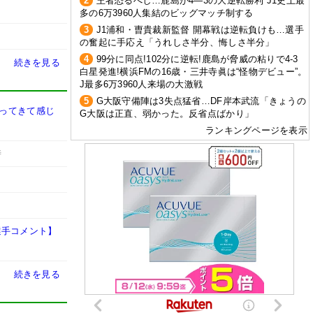
2
王者恐るべし…鹿島が4―3の大逆転勝利 J1史上最
多の6万3960人集結のビッグマッチ制する
3
J1浦和・曺貴裁新監督 開幕戦は逆転負けも…選手
の奮起に手応え「うれしさ半分、悔しさ半分」
4
99分に同点!102分に逆転!鹿島が脅威の粘りで4-3
続きを見る
白星発進!横浜FMの16歳・三井寺眞は“怪物デビュー”。
J最多6万3960人来場の大激戦
5
G大阪守備陣は3失点猛省…DF岸本武流「きょうの
戻ってきて感じ
G大阪は正直、弱かった。反省点ばかり」
ランキングページを表示
時
選手コメント】
続きを見る