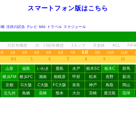
スマートフォン版はこちら
移籍
注目の試合
テレビ
toto
トラベル
スケジュール
J1百年構想
J2・J3百年構想
Jカップ
天皇杯
ACL
FI
8月
1月
2月
3月
4月
5月
6月
7月
9月
10月
11月
7
8/4
5
6
8
9
10
山形
福島
いわき
鹿島
水戸
栃木SC
栃木C
群馬
横浜FM
横浜FC
湘南
相模原
甲府
松本
長野
新潟
京都
G大阪
C大阪
FC大阪
奈良
神戸
鳥取
岡山
北九州
鳥栖
長崎
熊本
大分
宮崎
鹿児島
琉球