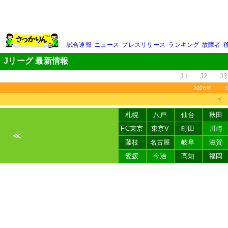
試合速報
ニュース
プレスリリース
ランキング
故障者
Jリーグ 最新情報
J1
J2
J3
2026年
＜
札幌
八戸
仙台
秋田
FC東京
東京V
町田
川崎
≪
藤枝
名古屋
岐阜
滋賀
愛媛
今治
高知
福岡