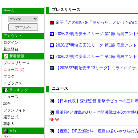
プレスリリース
チーム
金子「この戦いを『良かった』というために
2026/27明治安田J1リーグ 第1節 鹿島ア
アカウント
ログイン
2026/27明治安田J1リーグ 第1節 鹿島ア
新規登録
新着情報
2026/27明治安田J1リーグ 第1節 鹿島ア
プレスリリース
【2026/27明治安田J3リーグ】ミライロチ
ニュース (2)
ブログ
トピックス
ニュース
ランキング
ニュース
【日本代表】森保監督 衝撃デビューの三井
試合
ファンサイト
横浜FMと鹿島のJリーグ開幕戦は4-3の大熱
選手公式
NEW
著名人
日程
【鹿島】DF広瀬陸斗「鹿島の若いやつらの方が
予定