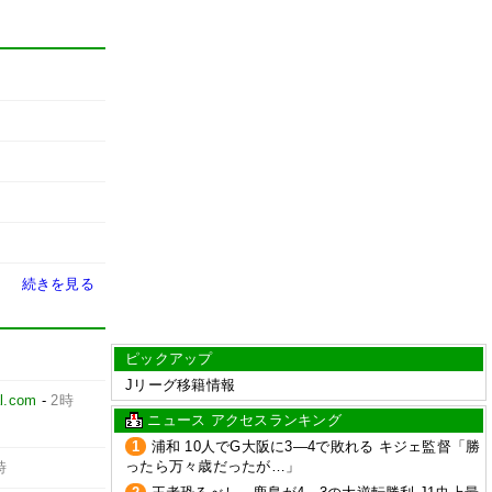
続きを見る
ピックアップ
Jリーグ移籍情報
l.com
-
2時
ニュース アクセスランキング
1
浦和 10人でG大阪に3―4で敗れる キジェ監督「勝
ったら万々歳だったが…」
時