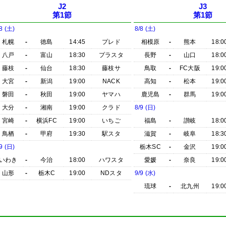
J2
J3
第1節
第1節
8 (土)
8/8 (土)
札幌
-
徳島
14:45
プレド
相模原
-
熊本
18:0
八戸
-
富山
18:30
プラスタ
長野
-
山口
18:0
藤枝
-
仙台
18:30
藤枝サ
鳥取
-
FC大阪
19:0
大宮
-
新潟
19:00
NACK
高知
-
松本
19:0
磐田
-
秋田
19:00
ヤマハ
鹿児島
-
群馬
19:0
大分
-
湘南
19:00
クラド
8/9 (日)
宮崎
-
横浜FC
19:00
いちご
福島
-
讃岐
18:0
鳥栖
-
甲府
19:30
駅スタ
滋賀
-
岐阜
18:3
9 (日)
栃木SC
-
金沢
19:0
いわき
-
今治
18:00
ハワスタ
愛媛
-
奈良
19:0
山形
-
栃木C
19:00
NDスタ
9/9 (水)
琉球
-
北九州
19:0