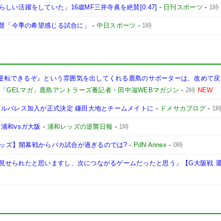
い活躍をしていた」16歳MF三井寺眞を絶賛[0:47]
-
日刊スポーツ
-
1時
監督「今季の希望感じる試合に」
-
中日スポーツ
-
1時
も『逆転できるぞ』という雰囲気を出してくれる鹿島のサポーターは、改めて
-
「GELマガ」鹿島アントラーズ番記者・田中滋WEBマガジン
-
2時
NEW
タルパレス加入が正式決定 鎌田大地とチームメイトに
-
ドメサカブログ
-
1
浦和vsガ大阪
-
浦和レッズの逆襲日報
-
1時
和レッズ】開幕戦からバカ試合が過ぎるのでは?
-
PdN Annex
-
0時
見せられたと思いますし、次につながるゲームだったと思う」【G大阪戦 