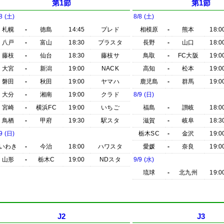
第1節
第1節
8 (土)
8/8 (土)
札幌
-
徳島
14:45
プレド
相模原
-
熊本
18:0
八戸
-
富山
18:30
プラスタ
長野
-
山口
18:0
藤枝
-
仙台
18:30
藤枝サ
鳥取
-
FC大阪
19:0
大宮
-
新潟
19:00
NACK
高知
-
松本
19:0
磐田
-
秋田
19:00
ヤマハ
鹿児島
-
群馬
19:0
大分
-
湘南
19:00
クラド
8/9 (日)
宮崎
-
横浜FC
19:00
いちご
福島
-
讃岐
18:0
鳥栖
-
甲府
19:30
駅スタ
滋賀
-
岐阜
18:3
9 (日)
栃木SC
-
金沢
19:0
いわき
-
今治
18:00
ハワスタ
愛媛
-
奈良
19:0
山形
-
栃木C
19:00
NDスタ
9/9 (水)
琉球
-
北九州
19:0
J2
J3