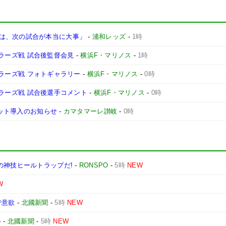
は、次の試合が本当に大事」
-
浦和レッズ
-
1時
ントラーズ戦 試合後監督会見
-
横浜F・マリノス
-
1時
ントラーズ戦 フォトギャラリー
-
横浜F・マリノス
-
0時
ントラーズ戦 試合後選手コメント
-
横浜F・マリノス
-
0時
ケット導入のお知らせ
-
カマタマーレ讃岐
-
0時
の神技ヒールトラップだ!
-
RONSPO
-
5時
NEW
W
で意欲
-
北國新聞
-
5時
NEW
手
-
北國新聞
-
5時
NEW