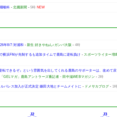
咽喉科
-
北國新聞
-
5時
NEW
6年8/7:対浦和
-
新生:好きやねん♪ガンバ大阪
-
4時
躍で横浜FMが先制するも追加タイムで鹿島に逆転負け
-
スポーツライター増
も『逆転できるぞ』という雰囲気を出してくれる鹿島のサポーターは、改めて
-
「GELマガ」鹿島アントラーズ番記者・田中滋WEBマガジン
-
2時
タルパレス加入が正式決定 鎌田大地とチームメイトに
-
ドメサカブログ
-
1
J2
J3