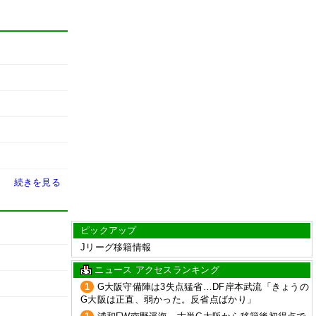
続きを見る
ピックアップ
Jリーグ移籍情報
ニュース アクセスランキング
1
G大阪守備陣は3失点猛省…DF岸本武流「きょうの
G大阪は正直、弱かった。反省点ばかり」