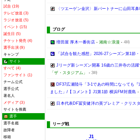
試合 (19)
〈ツエーゲン金沢〉新パートナーに山田耳鼻
テレビ放送 (3)
ラジオ放送 (5)
イベント (15)
ブログ
誕生日 (5)
チケット発売 (4)
増田屋 厚木一番街店
-
湘南☆浪漫
-
4時
選手出演 (9)
「試合を観た感想」2026-27シーズン第1節・2
キャンプ
サイト
Jリーグ新シーズン開幕 16歳の三井寺の活
すべて (4)
「ザ・スタジアム」
-
3時
ファンサイト (1)
チーム公式
DF37広瀬陸斗「3-1であの時間になって
選手公式
ました」/【コメント】J1第1節 横浜FM対鹿島
著名人
メディア (3)
日本代表DF冨安健洋の英プレミア・クリス
サイトを推薦
選手
選手名鑑
リーグ戦
故障者
J1
移籍