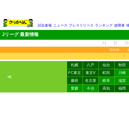
試合速報
ニュース
プレスリリース
ランキング
故障者
Jリーグ 最新情報
J1
J2
J3
2026年
＜
札幌
八戸
仙台
秋田
FC東京
東京V
町田
川崎
≪
藤枝
名古屋
岐阜
滋賀
愛媛
今治
高知
福岡