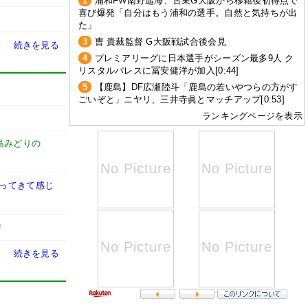
1
浦和FW南野遥海、古巣G大阪から移籍後初得点で
喜び爆発「自分はもう浦和の選手。自然と気持ちが出
た」
3
曺 貴裁監督 G大阪戦試合後会見
続きを見る
4
プレミアリーグに日本選手がシーズン最多9人 ク
リスタルパレスに冨安健洋が加入[0:44]
5
【鹿島】DF広瀬陸斗「鹿島の若いやつらの方がす
ごいぞと」ニヤリ、三井寺眞とマッチアップ[0:53]
ランキングページを表示
島みどりの
戻ってきて感じ
時
続きを見る