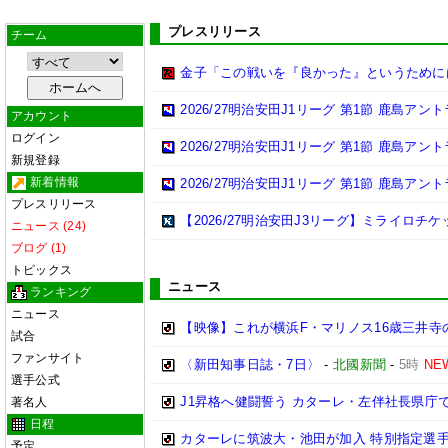
プレスリリース
チーム
金子「この戦いを『良かった』というために
2026/27明治安田J1リーグ 第1節 鹿島ア
アカウント
ログイン
2026/27明治安田J1リーグ 第1節 鹿島ア
新規登録
新着情報
2026/27明治安田J1リーグ 第1節 鹿島ア
プレスリリース
【2026/27明治安田J3リーグ】ミライロチ
ニュース (24)
ブログ (1)
トピックス
ニュース
ランキング
ニュース
【映像】これが横浜F・マリノス16歳三井寺
試合
ファンサイト
〈新田知事日誌・7日〉
-
北國新聞
-
5時
NE
選手公式
J1昇格へ健闘誓う カターレ・左伴社長県庁
著名人
日程
カターレに筑波大・池田が加入 特別指定選
予定