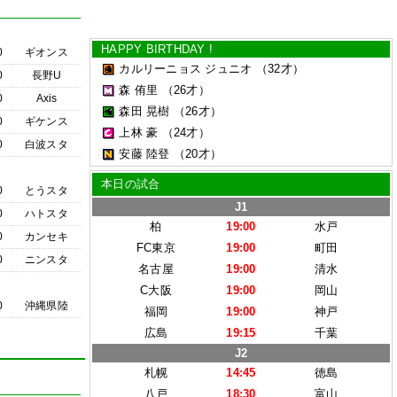
HAPPY BIRTHDAY !
0
ギオンス
カルリーニョス ジュニオ
（32才）
0
長野U
森 侑里
（26才）
0
Axis
森田 晃樹
（26才）
0
ギケンス
上林 豪
（24才）
0
白波スタ
安藤 陸登
（20才）
本日の試合
0
とうスタ
J1
0
ハトスタ
柏
19:00
水戸
0
カンセキ
FC東京
19:00
町田
0
ニンスタ
名古屋
19:00
清水
C大阪
19:00
岡山
0
沖縄県陸
福岡
19:00
神戸
広島
19:15
千葉
J2
札幌
14:45
徳島
八戸
18:30
富山