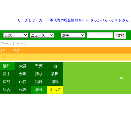
Jリーグとサッカー日本代表の総合情報サイト さっかりん
-
ゲストさん
FAワールドカップ
12月
予定
＞
浦和
大宮
千葉
柏
富山
金沢
清水
磐田
≫
広島
山口
讃岐
徳島
総合
代表
海外
すべて