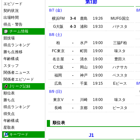
第1節
エピソード
8/7 (金)
8/
契約状況
出場時間
横浜FM
3-4
鹿島
19:26
MUFG国立
得点・警告
G大阪
4-3
浦和
19:33
パナスタ
チーム情報
8/8 (土)
競技場
柏
-
水戸
19:00
三協F柏
得点ランキング
FC東京
-
町田
19:00
味スタ
勝ち点推移
年齢構成
名古屋
-
清水
19:00
豊田ス
スタッフ
C大阪
-
岡山
19:00
ハナサカ
関係者ニュース
福岡
-
神戸
19:00
ベススタ
関係者エピソード
広島
-
千葉
19:15
Eピース
8/
Jリーグ記録
8/9 (日)
順位表
東京V
-
川崎
18:00
味スタ
勝ち点
得点ランキング
長崎
-
京都
19:00
ピースタ
得失点
年齢構成
順位表
星取表
キーワード
J1