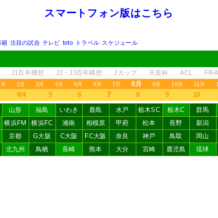
スマートフォン版はこちら
移籍
注目の試合
テレビ
toto
トラベル
スケジュール
J1百年構想
J2・J3百年構想
Jカップ
天皇杯
ACL
FI
8月
1月
2月
3月
4月
5月
6月
7月
9月
10月
11月
7
8/4
5
6
8
9
10
山形
福島
いわき
鹿島
水戸
栃木SC
栃木C
群馬
横浜FM
横浜FC
湘南
相模原
甲府
松本
長野
新潟
京都
G大阪
C大阪
FC大阪
奈良
神戸
鳥取
岡山
北九州
鳥栖
長崎
熊本
大分
宮崎
鹿児島
琉球