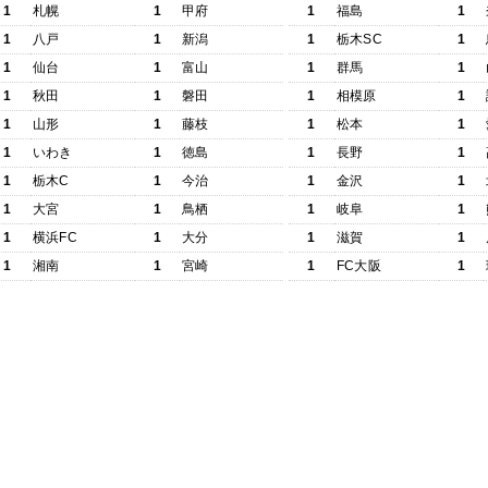
1
札幌
1
甲府
1
福島
1
1
八戸
1
新潟
1
栃木SC
1
1
仙台
1
富山
1
群馬
1
1
秋田
1
磐田
1
相模原
1
1
山形
1
藤枝
1
松本
1
1
いわき
1
徳島
1
長野
1
1
栃木C
1
今治
1
金沢
1
1
大宮
1
鳥栖
1
岐阜
1
1
横浜FC
1
大分
1
滋賀
1
1
湘南
1
宮崎
1
FC大阪
1