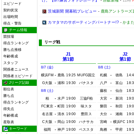
け。【8/7練習フォトレポート】
-
赤鯱新報
-
11時
エピソード
契約状況
茨城新聞 開幕戦プレビュー
-
鹿島アントラーズ
出場時間
カマタマのサポーティングパートナー!?
-
かまた
得点・警告
チーム情報
競技場
リーグ戦
得点ランキング
勝ち点推移
J1
J2
年齢構成
第1節
第1節
スタッフ
8/7 (金)
8/8 (土)
関係者ニュース
横浜FM
-
鹿島
19:25
MUFG国立
札幌
-
徳島
14:
関係者エピソード
Jリーグ記録
G大阪
-
浦和
19:30
パナスタ
八戸
-
富山
18:
順位表
8/8 (土)
藤枝
-
仙台
18:
勝ち点
柏
-
水戸
19:00
三協F柏
大宮
-
新潟
19:
得点ランキング
FC東京
-
町田
19:00
味スタ
磐田
-
秋田
19:
得失点
名古屋
-
清水
19:00
豊田ス
大分
-
湘南
19:
年齢構成
C大阪
-
岡山
19:00
ハナサカ
宮崎
-
横浜FC
19:
星取表
キーワード
福岡
-
神戸
19:00
ベススタ
鳥栖
-
甲府
19: