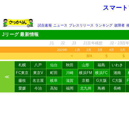
スマート
試合速報
ニュース
プレスリリース
ランキング
故障者
Jリーグ 最新情報
J1
J2
J3
J1百年構想
J2・J3百
2026年
1月
2月
3月
4月
5月
＜
8/4
5
6
札幌
八戸
仙台
秋田
山形
福島
いわき
FC東京
東京V
町田
川崎
横浜FM
横浜FC
湘南
≪
藤枝
名古屋
岐阜
滋賀
京都
G大阪
C大阪
愛媛
今治
高知
福岡
北九州
鳥栖
長崎