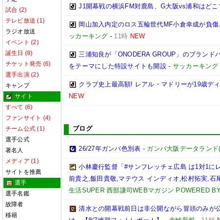
J1開幕戦の横浜FM対鹿島、G大阪vs浦和はどこ
試合 (2)
テレビ放送 (1)
岡山加入内定のロス五輪世代MF小倉幸成が負傷
ラジオ放送
ッカーキング
-
11時
NEW
イベント (2)
誕生日 (8)
三浦知良が「ONODERA GROUP」のブラン
チケット発売 (6)
をテーマにした特設サイトも開設
-
サッカーキング
選手出演 (2)
クラブ史上最高額! レアル・マドリーが19歳デ
キャンプ
NEW
サイト
すべて (6)
ファンサイト (4)
ブログ
チーム公式 (1)
選手公式
26/27年ガンバ色別表
-
ガンバ大阪データランド(GAM
著名人
メディア (1)
小林慶行監督「#サンフレッチェ広島 は1対1
サイトを推薦
前貴之,飯田貴敬,マテウス インディオ,松村拓実,石尾陸
選手
生活SUPER 西部謙司WEBマガジン POWERED BY 
選手名鑑
故障者
清水との開幕戦前日は非公開ながら冒頭のみが
移籍