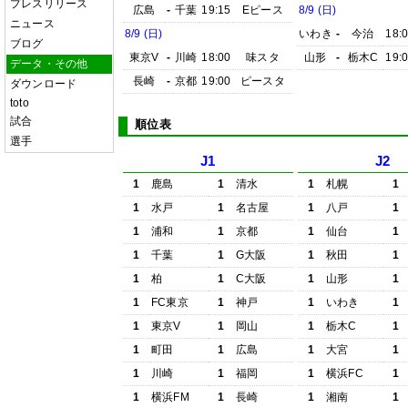
プレスリリース
広島
-
千葉
19:15
Eピース
8/9 (日)
ニュース
8/9 (日)
いわき
-
今治
18:
ブログ
東京V
-
川崎
18:00
味スタ
山形
-
栃木C
19:
データ・その他
長崎
-
京都
19:00
ピースタ
ダウンロード
toto
試合
順位表
選手
J1
J2
1
鹿島
1
清水
1
札幌
1
1
水戸
1
名古屋
1
八戸
1
1
浦和
1
京都
1
仙台
1
1
千葉
1
G大阪
1
秋田
1
1
柏
1
C大阪
1
山形
1
1
FC東京
1
神戸
1
いわき
1
1
東京V
1
岡山
1
栃木C
1
1
町田
1
広島
1
大宮
1
1
川崎
1
福岡
1
横浜FC
1
1
横浜FM
1
長崎
1
湘南
1