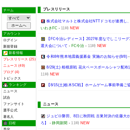
プレスリリース
チーム
株式会社マルトと株式会社NTTドコモが連携し
いわきFC
-
11時
NEW
アカウント
【FC今治レディース】2027年度なでしこリー
ログイン
選大会について
-
FC今治
-
11時
NEW
新規登録
新着情報
令和8年熊本地震義援募金 実施のお知らせ(8/8)
プレスリリース (25)
ニュース (49)
8/29(土) 相模原戦 花火ベースボールシャツ配布決
ブログ (4)
11時
NEW
トピックス
ランキング
【8/15(土)栃木SC戦】ホームゲーム事前準備
ニュース
試合
ファンサイト
ニュース
選手公式
ジュビロ磐田、8日に秋田戦 古巣対決の佐藤大
著名人
ろ】
-
静岡新聞
-
11時
NEW
日程
予定