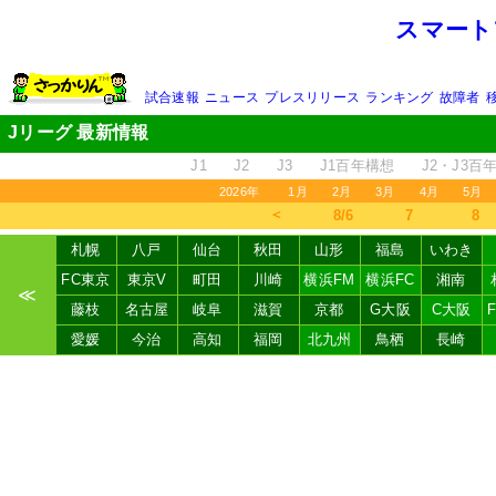
スマート
試合速報
ニュース
プレスリリース
ランキング
故障者
Jリーグ 最新情報
J1
J2
J3
J1百年構想
J2・J3百
2026年
1月
2月
3月
4月
5月
＜
8/6
7
8
札幌
八戸
仙台
秋田
山形
福島
いわき
FC東京
東京V
町田
川崎
横浜FM
横浜FC
湘南
≪
藤枝
名古屋
岐阜
滋賀
京都
G大阪
C大阪
愛媛
今治
高知
福岡
北九州
鳥栖
長崎