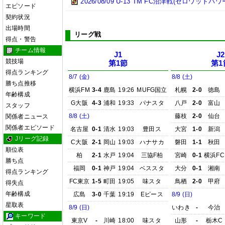
2026/08/09 U-13 TM FC沼津戦(ゼロワットパ
エピソード
契約状況
出場時間
リーグ戦
得点・警告
チーム情報
J1
J2
競技場
第1節
第1
得点ランキング
8/7 (金)
8/8 (土)
勝ち点推移
横浜FM
3-4
鹿島
19:26
MUFG国立
札幌
2-0
徳島
年齢構成
G大阪
4-3
浦和
19:33
パナスタ
八戸
2-0
富山
スタッフ
8/8 (土)
藤枝
2-0
仙台
関係者ニュース
関係者エピソード
名古屋
0-1
清水
19:03
豊田ス
大宮
1-0
新潟
Jリーグ記録
C大阪
2-1
岡山
19:03
ハナサカ
磐田
1-1
秋田
順位表
柏
2-1
水戸
19:04
三協F柏
宮崎
0-1
横浜FC
勝ち点
福岡
0-1
神戸
19:04
ベススタ
大分
0-1
湘南
得点ランキング
FC東京
1-5
町田
19:05
味スタ
鳥栖
2-0
甲府
得失点
年齢構成
広島
3-0
千葉
19:19
Eピース
8/9 (日)
星取表
8/9 (日)
いわき
-
今治
キーワード
東京V
-
川崎
18:00
味スタ
山形
-
栃木C