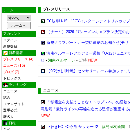
プレスリリース
チーム
FC岐阜U-15 「JCYインターシティトリムカップ (U
【チーム】2026-27シーズンキャプテン決定の
アカウント
ログイン
新規クラブパートナー契約締結のお知らせ(モリ
新規登録
新着情報
湘南ベルマーレアカデミー選抜「U-12ジュニア
プレスリリース (4)
せ
-
湘南ベルマーレ
-
17時
NEW
ニュース (15)
【9/2(水)川崎戦】センサリールーム参加ファ
ブログ (7)
トピックス
ランキング
ニュース
ニュース
試合
「移籍金を支払うことなくトップレベルの経験を
ファンサイト
満足気「最終ラインの再編を進める監督が重宝する
選手公式
NEW
著名人
日程
いわきFC-FC今治 サッカーJ2
-
福島民友新聞
-
予定