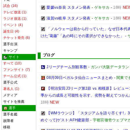
試合 (16)
愛媛vs奈良 スタメン発表
-
ゲキサカ
-
18時
NE
テレビ放送 (1)
滋賀vs岐阜 スタメン発表
-
ゲキサカ
-
18時
NE
ラジオ放送 (1)
イベント (4)
「ノルウェーは前から行っていた」なぜ日本代表
誕生日 (4)
けた“葛藤”「あの時にその選択ができなかった」
-
チケット発売 (6)
選手出演
キャンプ
ブログ
サイト
すべて (10)
Jリーグチーム別観客数
-
ガンバ大阪データランド(GA
ファンサイト (7)
チーム公式 (1)
08月09日ベガルタ仙台ニュースまとめ
-
関東で
選手公式
【明治安田J3リーグ第1節 vs 相模原】レビ
著名人 (1)
メディア
季からの成長と可能性を示す、劣勢を耐えてつかん
サイトを推薦
18時
NEW
選手
【WMラウンジ】「スタジアムを語り尽くす!」
選手名鑑
めぐって|ゲスト:AFH建築部
-
宇都宮徹壱ウェブマ
故障者
移籍