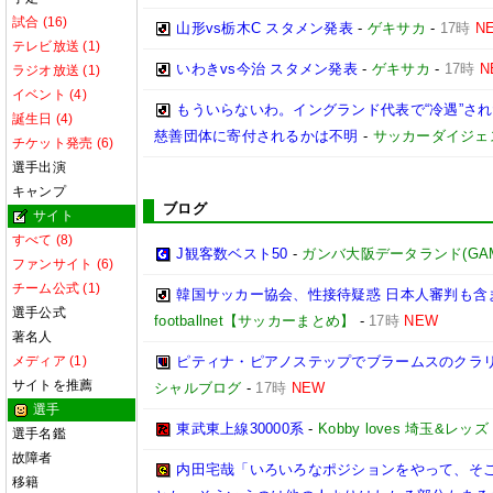
試合 (16)
山形vs栃木C スタメン発表
-
ゲキサカ
-
17時
N
テレビ放送 (1)
いわきvs今治 スタメン発表
-
ゲキサカ
-
17時
N
ラジオ放送 (1)
イベント (4)
もういらないわ。イングランド代表で“冷遇”さ
誕生日 (4)
慈善団体に寄付されるかは不明
-
サッカーダイジェ
チケット発売 (6)
選手出演
キャンプ
ブログ
サイト
すべて (8)
J観客数ベスト50
-
ガンバ大阪データランド(GAMBA 
ファンサイト (6)
チーム公式 (1)
韓国サッカー協会、性接待疑惑 日本人審判も含
選手公式
footballnet【サッカーまとめ】
-
17時
NEW
著名人
メディア (1)
ピティナ・ピアノステップでブラームスのクラリ
サイトを推薦
シャルブログ
-
17時
NEW
選手
東武東上線30000系
-
Kobby loves 埼玉&レッズ
選手名鑑
故障者
内田宅哉「いろいろなポジションをやって、そ
移籍