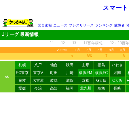
スマート
試合速報
ニュース
プレスリリース
ランキング
故障者
Jリーグ 最新情報
J1
J2
J3
J1百年構想
J2・J3百
2026年
1月
2月
3月
4月
5月
＜
8/6
7
8
札幌
八戸
仙台
秋田
山形
福島
いわき
FC東京
東京V
町田
川崎
横浜FM
横浜FC
湘南
≪
藤枝
名古屋
岐阜
滋賀
京都
G大阪
C大阪
愛媛
今治
高知
福岡
北九州
鳥栖
長崎