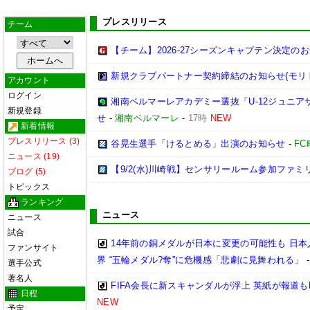
プレスリリース
チーム
【チーム】2026-27シーズンキャプテン決定の
新規クラブパートナー契約締結のお知らせ(モリ
アカウント
ログイン
湘南ベルマーレアカデミー選抜「U-12ジュニア
新規登録
せ
-
湘南ベルマーレ
-
17時
NEW
新着情報
プレスリリース (3)
谷晃生選手「けるとめる」出演のお知らせ
-
F
ニュース (19)
【9/2(水)川崎戦】センサリールーム参加ファ
ブログ (5)
トピックス
ランキング
ニュース
ニュース
試合
14年前の銅メダルが日本に変更の可能性も 日
ファンサイト
界 “五輪メダル?奪”に危機感「悲劇に見舞われる」
選手公式
著名人
FIFA会長に新スキャンダルが浮上 英紙が報道も
日程
NEW
予定