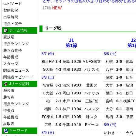
とか、そういうのは他の人よりはわかる部分もあるの
エピソード
17時
NEW
契約状況
出場時間
得点・警告
リーグ戦
チーム情報
競技場
J1
J2
得点ランキング
第1節
第1
勝ち点推移
8/7 (金)
8/8 (土)
年齢構成
横浜FM
3-4
鹿島
19:26
MUFG国立
札幌
2-0
徳島
スタッフ
G大阪
4-3
浦和
19:33
パナスタ
八戸
2-0
富山
関係者ニュース
関係者エピソード
8/8 (土)
藤枝
2-0
仙台
Jリーグ記録
名古屋
0-1
清水
19:03
豊田ス
大宮
1-0
新潟
順位表
C大阪
2-1
岡山
19:03
ハナサカ
磐田
1-1
秋田
勝ち点
柏
2-1
水戸
19:04
三協F柏
宮崎
0-1
横浜FC
得点ランキング
福岡
0-1
神戸
19:04
ベススタ
大分
0-1
湘南
得失点
FC東京
1-5
町田
19:05
味スタ
鳥栖
2-0
甲府
年齢構成
星取表
広島
3-0
千葉
19:19
Eピース
8/9 (日)
キーワード
8/9 (日)
いわき
-
今治