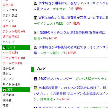
伊東純也が開幕節でいきなりアシスト!! ゲン
試合 (1)
左足クロス
-
ゲキサカ
-
0時
NEW
テレビ放送
ラジオ放送
W杯は無念の欠場…遠藤航が70日ぶりに実戦に復
イベント
ーダイジェストWEB
-
0時
NEW
誕生日 (6)
チケット発売 (4)
[愛媛FCマッチコラム]第1節奈良戦 攻撃多彩
選手出演 (3)
新聞
-
0時
NEW
キャンプ
伊東純也がW杯後初の公式戦でさっそくアシスト
サイト
すべて (18)
場
-
スポーツ報知
-
0時
NEW
ファンサイト (8)
チーム公式 (9)
選手公式
ブログ
著名人
26/27ガンバカレンダー
-
ガンバ大阪データランド(GA
メディア
サイトを推薦
米山篤志監督「これをあと37試合に続けて、残
選手
いきたい」【J3開幕節 ツエーゲン金沢戦後のコメント】(
選手名鑑
ン」鈴木康浩
-
0時
NEW
故障者
移籍