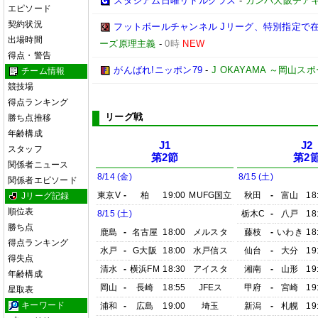
スタジアム日曜リトルクラス
-
ガンバ大阪チア
エピソード
契約状況
フットボールチャンネル Jリーグ、特別指定で
出場時間
ーズ原理主義
-
0時
NEW
得点・警告
がんばれ!ニッポン79
-
J OKAYAMA ～岡山
チーム情報
競技場
得点ランキング
リーグ戦
勝ち点推移
年齢構成
J1
J2
スタッフ
第2節
第2
関係者ニュース
8/14 (金)
8/15 (土)
関係者エピソード
東京V
-
柏
19:00
MUFG国立
秋田
-
富山
18
Jリーグ記録
順位表
8/15 (土)
栃木C
-
八戸
18
勝ち点
鹿島
-
名古屋
18:00
メルスタ
藤枝
-
いわき
18
得点ランキング
水戸
-
G大阪
18:00
水戸信ス
仙台
-
大分
19
得失点
清水
-
横浜FM
18:30
アイスタ
湘南
-
山形
19
年齢構成
岡山
-
長崎
18:55
JFEス
甲府
-
宮崎
19
星取表
キーワード
浦和
-
広島
19:00
埼玉
新潟
-
札幌
19