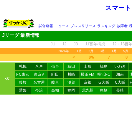
スマート
試合速報
ニュース
プレスリリース
ランキング
故障者
Jリーグ 最新情報
J1
J2
J3
J1百年構想
J2・J3百
2026年
1月
2月
3月
4月
5月
＜
8/6
7
8
札幌
八戸
仙台
秋田
山形
福島
いわき
FC東京
東京V
町田
川崎
横浜FM
横浜FC
湘南
≪
藤枝
名古屋
岐阜
滋賀
京都
G大阪
C大阪
愛媛
今治
高知
福岡
北九州
鳥栖
長崎