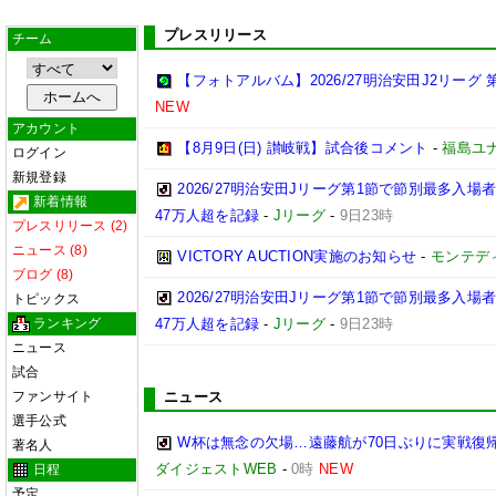
プレスリリース
チーム
【フォトアルバム】2026/27明治安田J2リーグ 第
NEW
アカウント
【8月9日(日) 讃岐戦】試合後コメント
-
福島ユ
ログイン
新規登録
2026/27明治安田Jリーグ第1節で節別最多入場
新着情報
47万人超を記録
-
Jリーグ
-
9日23時
プレスリリース (2)
ニュース (8)
VICTORY AUCTION実施のお知らせ
-
モンテデ
ブログ (8)
2026/27明治安田Jリーグ第1節で節別最多入
トピックス
ランキング
47万人超を記録
-
Jリーグ
-
9日23時
ニュース
試合
ファンサイト
ニュース
選手公式
W杯は無念の欠場…遠藤航が70日ぶりに実戦復帰
著名人
ダイジェストWEB
-
0時
NEW
日程
予定