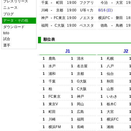
プレスリリース
千葉
-
町田
19:00
フクアリ
今治
-
大宮
19
ニュース
川崎
-
京都
19:00
U等々力
8/16 (日)
ブログ
神戸
-
FC東京
19:00
ノエスタ
横浜FC
-
磐田
18
データ・その他
福岡
-
C大阪
19:00
ベススタ
徳島
-
鳥栖
19
ダウンロード
toto
試合
順位表
選手
J1
J2
1
鹿島
1
清水
1
札幌
1
水戸
1
名古屋
1
八戸
1
浦和
1
京都
1
仙台
1
千葉
1
G大阪
1
秋田
1
柏
1
C大阪
1
山形
1
FC東京
1
神戸
1
いわき
1
東京V
1
岡山
1
栃木C
1
町田
1
広島
1
大宮
1
川崎
1
福岡
1
横浜FC
1
横浜FM
1
長崎
1
湘南