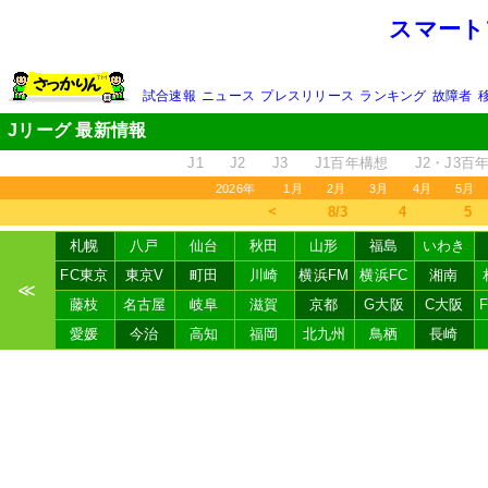
スマート
試合速報
ニュース
プレスリリース
ランキング
故障者
Jリーグ 最新情報
J1
J2
J3
J1百年構想
J2・J3百
2026年
1月
2月
3月
4月
5月
＜
8/3
4
5
札幌
八戸
仙台
秋田
山形
福島
いわき
FC東京
東京V
町田
川崎
横浜FM
横浜FC
湘南
≪
藤枝
名古屋
岐阜
滋賀
京都
G大阪
C大阪
愛媛
今治
高知
福岡
北九州
鳥栖
長崎