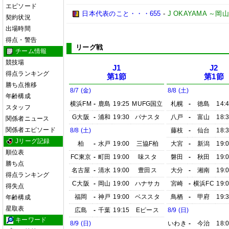
エピソード
日本代表のこと・・・655
-
J OKAYAMA 
契約状況
出場時間
得点・警告
リーグ戦
チーム情報
競技場
J1
J2
得点ランキング
第1節
第1節
勝ち点推移
8/7 (金)
8/8 (土)
年齢構成
横浜FM
-
鹿島
19:25
MUFG国立
札幌
-
徳島
14:
スタッフ
G大阪
-
浦和
19:30
パナスタ
八戸
-
富山
18:
関係者ニュース
関係者エピソード
8/8 (土)
藤枝
-
仙台
18:
Jリーグ記録
柏
-
水戸
19:00
三協F柏
大宮
-
新潟
19:
順位表
FC東京
-
町田
19:00
味スタ
磐田
-
秋田
19:
勝ち点
名古屋
-
清水
19:00
豊田ス
大分
-
湘南
19:
得点ランキング
C大阪
-
岡山
19:00
ハナサカ
宮崎
-
横浜FC
19:
得失点
福岡
-
神戸
19:00
ベススタ
鳥栖
-
甲府
19:
年齢構成
星取表
広島
-
千葉
19:15
Eピース
8/9 (日)
キーワード
8/9 (日)
いわき
-
今治
18: