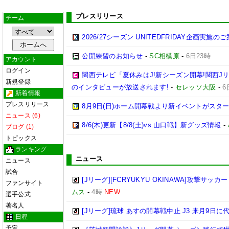
プレスリリース
チーム
2026/27シーズン UNITEDFRIDAY企画実施の
公開練習のお知らせ
-
SC相模原
-
6日23時
アカウント
ログイン
関西テレビ「夏休みはJ!新シーズン開幕!関西J
新規登録
のインタビューが放送されます!
-
セレッソ大阪
-
6
新着情報
プレスリリース
8月9日(日)ホーム開幕戦より新イベントがスター
ニュース (6)
8/6(木)更新【8/8(土)vs.山口戦】新グッズ情報
-
ブログ (1)
トピックス
ランキング
ニュース
ニュース
試合
[Jリーグ][FCRYUKYU OKINAWA]攻撃サッカ
ファンサイト
ムス
-
4時
NEW
選手公式
著名人
[Jリーグ]琉球 あすの開幕戦中止 J3 来月9日
日程
予定