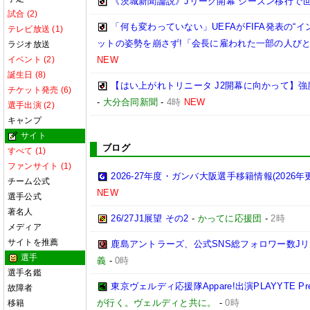
《茨城新聞論説》Jリーグ開幕 シーズン移行で
試合 (2)
「何も変わっていない」UEFAがFIFA発表の“
テレビ放送 (1)
ットの姿勢を崩さず!「会長に雇われた一部の人び
ラジオ放送
イベント (2)
NEW
誕生日 (8)
【はい上がれトリニータ J2開幕に向かって】
チケット発売 (6)
-
大分合同新聞
-
4時
NEW
選手出演 (2)
キャンプ
サイト
ブログ
すべて (1)
ファンサイト (1)
2026-27年度・ガンバ大阪選手移籍情報(2026年
チーム公式
NEW
選手公式
著名人
26/27J1展望 その2
-
かってに応援団
-
2時
メディア
サイトを推薦
鹿島アントラーズ、公式SNS総フォロワー数J
選手
義
-
0時
選手名鑑
東京ヴェルディ応援隊Appare!出演PLAYYTE Pre
故障者
が行く。ヴェルディと共に。
-
0時
移籍