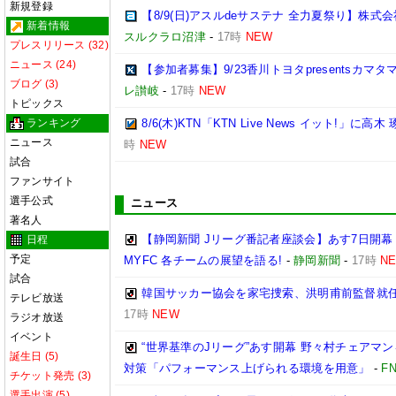
新規登録
【8/9(日)アスルdeサステナ 全力夏祭り】株
新着情報
スルクラロ沼津
-
17時
NEW
プレスリリース (32)
ニュース (24)
【参加者募集】9/23香川トヨタpresentsカマ
ブログ (3)
レ讃岐
-
17時
NEW
トピックス
ランキング
8/6(木)KTN「KTN Live News イット!」に高木
ニュース
時
NEW
試合
ファンサイト
選手公式
ニュース
著名人
【静岡新聞 Jリーグ番記者座談会】あす7日開幕
日程
予定
MYFC 各チームの展望を語る!
-
静岡新聞
-
17時
N
試合
韓国サッカー協会を家宅捜索、洪明甫前監督就
テレビ放送
17時
NEW
ラジオ放送
イベント
“世界基準のJリーグ”あす開幕 野々村チェアマン
誕生日 (5)
対策「パフォーマンス上げられる環境を用意」
-
F
チケット発売 (3)
選手出演 (5)