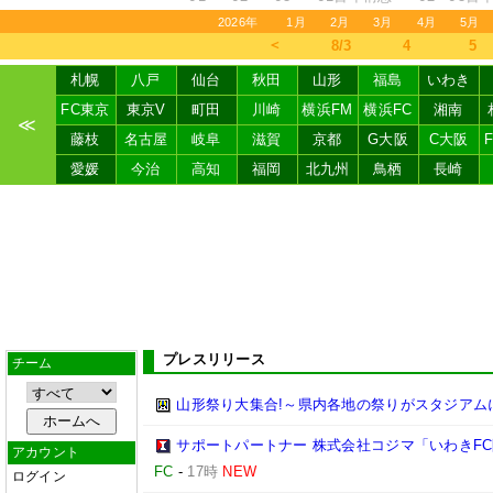
2026年
1月
2月
3月
4月
5月
＜
8/3
4
5
札幌
八戸
仙台
秋田
山形
福島
いわき
FC東京
東京V
町田
川崎
横浜FM
横浜FC
湘南
≪
藤枝
名古屋
岐阜
滋賀
京都
G大阪
C大阪
愛媛
今治
高知
福岡
北九州
鳥栖
長崎
プレスリリース
チーム
山形祭り大集合!～県内各地の祭りがスタジアム
サポートパートナー 株式会社コジマ「いわきF
アカウント
FC
-
17時
NEW
ログイン