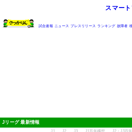
スマート
試合速報
ニュース
プレスリリース
ランキング
故障者
Jリーグ 最新情報
J1
J2
J3
J1百年構想
J2・J3百