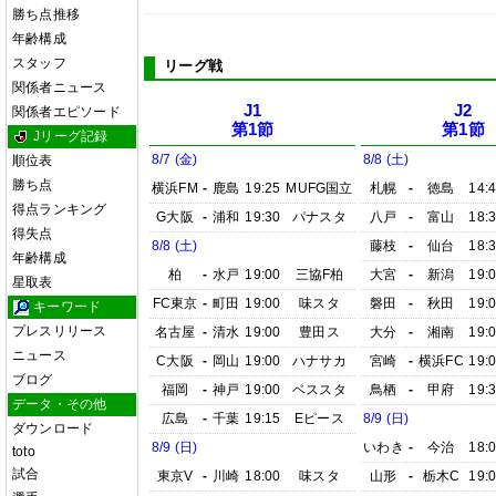
勝ち点推移
年齢構成
スタッフ
リーグ戦
関係者ニュース
J1
J2
関係者エピソード
第1節
第1節
Jリーグ記録
8/7 (金)
8/8 (土)
順位表
勝ち点
横浜FM
-
鹿島
19:25
MUFG国立
札幌
-
徳島
14:
得点ランキング
G大阪
-
浦和
19:30
パナスタ
八戸
-
富山
18:
得失点
8/8 (土)
藤枝
-
仙台
18:
年齢構成
柏
-
水戸
19:00
三協F柏
大宮
-
新潟
19:
星取表
FC東京
-
町田
19:00
味スタ
磐田
-
秋田
19:
キーワード
プレスリリース
名古屋
-
清水
19:00
豊田ス
大分
-
湘南
19:
ニュース
C大阪
-
岡山
19:00
ハナサカ
宮崎
-
横浜FC
19:
ブログ
福岡
-
神戸
19:00
ベススタ
鳥栖
-
甲府
19:
データ・その他
広島
-
千葉
19:15
Eピース
8/9 (日)
ダウンロード
8/9 (日)
いわき
-
今治
18:
toto
試合
東京V
-
川崎
18:00
味スタ
山形
-
栃木C
19: