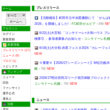
プレスリリース
チーム
【活動報告】町田市立中央図書館にて 「がんば
2026」を開催しました!
-
FC町田ゼルビア
-
8時
NE
アカウント
8/22(土)大宮戦:「コンサドーレ×大和ハウス 
ログイン
検隊!】」参加者募集のお知らせ
-
コンサドーレ札
新規登録
新着情報
9/19(土)大分戦:赤黒フェスタ2026『カレーフ
プレスリリース (17)
NEW
ニュース (9)
ブログ (1)
※重要※【2026/27シーズンシート】9/6(日)
トピックス
幌
-
7時
NEW
ランキング
ニュース
2026/27明治安田J2リーグ就労体験プロジェクト「p
試合
コンサドーレ札幌
-
7時
NEW
ファンサイト
選手公式
著名人
ニュース
日程
予定
「100点満点」マリノス谷村海那、完璧ムーブ→