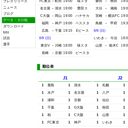
FC東京
-
町田
19:00
味スタ
磐田
-
秋田
19:
プレスリリース
ニュース
名古屋
-
清水
19:00
豊田ス
大分
-
湘南
19:
ブログ
C大阪
-
岡山
19:00
ハナサカ
宮崎
-
横浜FC
19:
データ・その他
福岡
-
神戸
19:00
ベススタ
鳥栖
-
甲府
19:
ダウンロード
広島
-
千葉
19:15
Eピース
8/9 (日)
toto
試合
8/9 (日)
いわき
-
今治
18:
選手
東京V
-
川崎
18:00
味スタ
山形
-
栃木C
19:
長崎
-
京都
19:00
ピースタ
順位表
J1
J2
1
鹿島
1
清水
1
札幌
1
1
水戸
1
名古屋
1
八戸
1
1
浦和
1
京都
1
仙台
1
1
千葉
1
G大阪
1
秋田
1
1
柏
1
C大阪
1
山形
1
1
FC東京
1
神戸
1
いわき
1