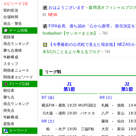
エピソード (3)
おはようございます
-
森岡茂オフィシャルブログ「優
契約状況
時
NEW
出場時間
得点・警告
FIFA会長、過ち認め「心から謝罪」 留任決定
チーム情報
footballnet【サッカーまとめ】
-
7時
競技場
得点ランキング
【今季最初の公式戦で見えた現在地】NEZASカップ 
勝ち点推移
木SCのことをより考えるブログ
-
7時
年齢構成
スタッフ
関係者ニュース
リーグ戦
関係者エピソード
Jリーグ記録
J1
J2
第1節
第1節
順位表
勝ち点
8/7 (金)
8/8 (土)
得点ランキング
横浜FM
-
鹿島
19:25
MUFG国立
札幌
-
徳島
14:
得失点
G大阪
-
浦和
19:30
パナスタ
八戸
-
富山
18:
年齢構成
8/8 (土)
藤枝
-
仙台
18:
星取表
柏
-
水戸
19:00
三協F柏
大宮
-
新潟
19:
キーワード