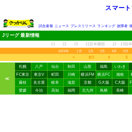
スマート
試合速報
ニュース
プレスリリース
ランキング
故障者
Jリーグ 最新情報
J1
J2
J3
J1百年構想
J2・J3百
2026年
1月
2月
3月
4月
5月
＜
8/3
4
5
札幌
八戸
仙台
秋田
山形
福島
いわき
FC東京
東京V
町田
川崎
横浜FM
横浜FC
湘南
≪
藤枝
名古屋
岐阜
滋賀
京都
G大阪
C大阪
愛媛
今治
高知
福岡
北九州
鳥栖
長崎