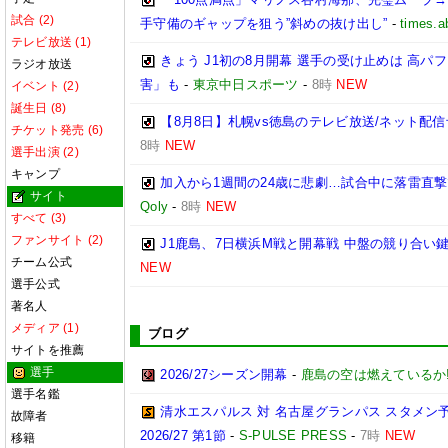
試合 (2)
手守備のギャップを狙う”斜めの抜け出し”
-
times.a
テレビ放送 (1)
きょう J1初の8月開幕 選手の受け止めは 高
ラジオ放送
害」も
-
東京中日スポーツ
-
8時
NEW
イベント (2)
誕生日 (8)
【8月8日】札幌vs徳島のテレビ放送/ネット配信
チケット発売 (6)
8時
NEW
選手出演 (2)
キャンプ
加入から1週間の24歳に悲劇…試合中に落雷直
サイト
Qoly
-
8時
NEW
すべて (3)
ファンサイト (2)
J1鹿島、7日横浜M戦と開幕戦 中盤の競り合い
チーム公式
NEW
選手公式
著名人
メディア (1)
ブログ
サイトを推薦
選手
2026/27シーズン開幕
-
鹿島の空は燃えているか!
選手名鑑
清水エスパルス 対 名古屋グランパス スタメン予
故障者
2026/27 第1節
-
S-PULSE PRESS
-
7時
NEW
移籍