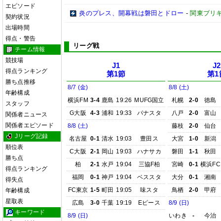
エピソード
炎のプレス、開幕戦は磐田とドロー
-
関東ブリキ
契約状況
出場時間
得点・警告
リーグ戦
チーム情報
競技場
J1
J2
得点ランキング
第1節
第1
勝ち点推移
8/7 (金)
8/8 (土)
年齢構成
横浜FM
3-4
鹿島
19:26
MUFG国立
札幌
2-0
徳島
スタッフ
G大阪
4-3
浦和
19:33
パナスタ
八戸
2-0
富山
関係者ニュース
関係者エピソード
8/8 (土)
藤枝
2-0
仙台
Jリーグ記録
名古屋
0-1
清水
19:03
豊田ス
大宮
1-0
新潟
順位表
C大阪
2-1
岡山
19:03
ハナサカ
磐田
1-1
秋田
勝ち点
柏
2-1
水戸
19:04
三協F柏
宮崎
0-1
横浜FC
得点ランキング
福岡
0-1
神戸
19:04
ベススタ
大分
0-1
湘南
得失点
FC東京
1-5
町田
19:05
味スタ
鳥栖
2-0
甲府
年齢構成
星取表
広島
3-0
千葉
19:19
Eピース
8/9 (日)
キーワード
8/9 (日)
いわき
-
今治