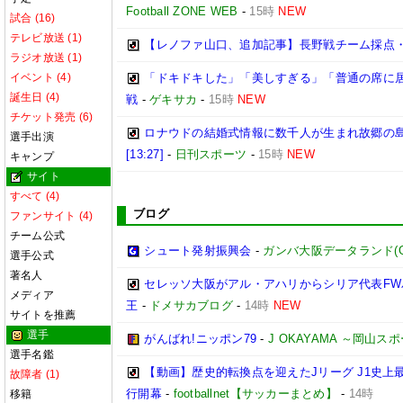
Football ZONE WEB
-
15時
NEW
試合 (16)
テレビ放送 (1)
【レノファ山口、追加記事】長野戦チーム採点
ラジオ放送 (1)
イベント (4)
「ドキドキした」「美しすぎる」「普通の席に居
誕生日 (4)
戦
-
ゲキサカ
-
15時
NEW
チケット発売 (6)
ロナウドの結婚式情報に数千人が生まれ故郷の
選手出演
[13:27]
-
日刊スポーツ
-
15時
NEW
キャンプ
サイト
すべて (4)
ブログ
ファンサイト (4)
チーム公式
シュート発射振興会
-
ガンバ大阪データランド(GAMB
選手公式
著名人
セレッソ大阪がアル・アハリからシリア代表FWパ
メディア
王
-
ドメサカブログ
-
14時
NEW
サイトを推薦
選手
がんばれ!ニッポン79
-
J OKAYAMA ～岡山
選手名鑑
【動画】歴史的転換点を迎えたJリーグ J1史上
故障者 (1)
行開幕
-
footballnet【サッカーまとめ】
-
14時
移籍