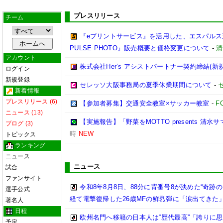
プレスリリース
チーム
『eプリントサービス』を活用した、エスパルス選
PULSE PHOTO』販売概要と価格変更について
-
清
アカウント
株式会社Her’s アシストパートナー契約締結(新
ログイン
新規登録
セレッソ大阪事務局の夏季休業期間について
-
新着情報
プレスリリース (6)
【参加者募集】交通安全教室×サッカー教室
-
F
ニュース (13)
【実施報告】「野菜をMOTTO presents 清水
ブログ (3)
時
NEW
トピックス
ランキング
ニュース
ニュース
試合
ファンサイト
令和8年8月8日、88分に背番号8が決めた“奇
選手公式
経て電撃復帰した26歳MFの鮮烈弾に「涙出てきた
著名人
日程
欧州名門へ移籍の日本人は“歴代最高”「誇りに
予定