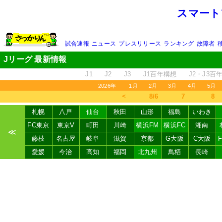
スマート
試合速報
ニュース
プレスリリース
ランキング
故障者
Jリーグ 最新情報
J1
J2
J3
J1百年構想
J2・J3百
2026年
1月
2月
3月
4月
5月
＜
8/6
7
8
札幌
八戸
仙台
秋田
山形
福島
いわき
FC東京
東京V
町田
川崎
横浜FM
横浜FC
湘南
≪
藤枝
名古屋
岐阜
滋賀
京都
G大阪
C大阪
愛媛
今治
高知
福岡
北九州
鳥栖
長崎