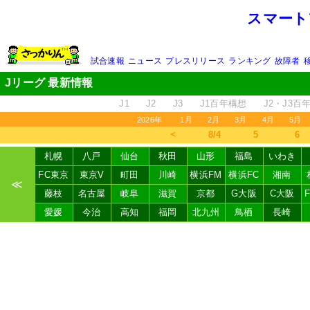
スマート
試合速報
ニュース
プレスリリース
ランキング
故障者
Jリーグ 最新情報
J1
J2
J3
J1百年構想
J2・J3百
2026年
1月
2月
3月
4月
5月
＜
8/4
5
6
札幌
八戸
仙台
秋田
山形
福島
いわき
FC東京
東京V
町田
川崎
横浜FM
横浜FC
湘南
≪
藤枝
名古屋
岐阜
滋賀
京都
G大阪
C大阪
愛媛
今治
高知
福岡
北九州
鳥栖
長崎