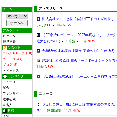
プレスリリース
チーム
株式会社マルトと株式会社NTTドコモが連携し
いわきFC
-
11時
NEW
アカウント
【FC今治レディース】2027年度なでしこリー
ログイン
選大会について
-
FC今治
-
11時
NEW
新規登録
新着情報
令和8年熊本地震義援募金 実施のお知らせ(8/8)
プレスリリース (18)
ニュース (44)
8/29(土) 相模原戦 花火ベースボールシャツ配布決
ブログ (5)
11時
NEW
トピックス
ランキング
【8/15(土)栃木SC戦】ホームゲーム事前準備
ニュース
試合
ファンサイト
ニュース
選手公式
ジュビロ磐田、8日に秋田戦 古巣対決の佐藤大
著名人
ろ】
-
静岡新聞
-
11時
NEW
日程
予定