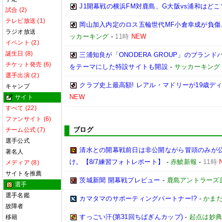
J1開幕戦の横浜FM対鹿島、G大阪vs浦和はどこ
試合 (2)
テレビ放送 (1)
岡山加入内定のロス五輪世代MF小倉幸成が負傷
ラジオ放送
ッカーキング
-
11時
NEW
イベント (2)
誕生日 (8)
三浦知良が「ONODERA GROUP」のブラン
チケット発売 (6)
をテーマにした特設サイトも開設
-
サッカーキング
選手出演 (2)
クラブ史上最高額! レアル・マドリーが19歳デ
キャンプ
NEW
サイト
すべて (22)
ファンサイト (6)
ブログ
チーム公式 (7)
選手公式
清水との開幕戦前日は非公開ながら冒頭のみが
著名人
け。【8/7練習フォトレポート】
-
赤鯱新報
-
11時
メディア (8)
サイトを推薦
茨城新聞 開幕戦プレビュー
-
鹿島アントラーズ
選手
選手名鑑
カマタマのサポーティングパートナー!?
-
かまた
故障者
すっごい汗(第31回ちばぎんカップ)
-
起点は妙
移籍