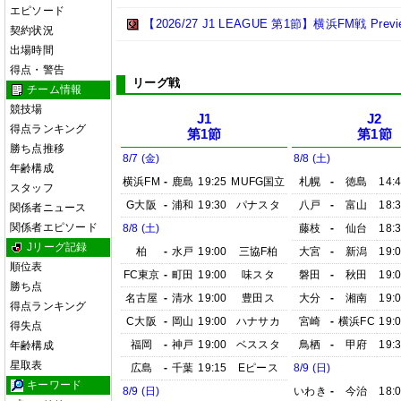
エピソード
【2026/27 J1 LEAGUE 第1節】横浜FM戦 Preview
契約状況
出場時間
得点・警告
リーグ戦
チーム情報
競技場
J1
J2
得点ランキング
第1節
第1節
勝ち点推移
8/7 (金)
8/8 (土)
年齢構成
横浜FM
-
鹿島
19:25
MUFG国立
札幌
-
徳島
14:
スタッフ
G大阪
-
浦和
19:30
パナスタ
八戸
-
富山
18:
関係者ニュース
関係者エピソード
8/8 (土)
藤枝
-
仙台
18:
Jリーグ記録
柏
-
水戸
19:00
三協F柏
大宮
-
新潟
19:
順位表
FC東京
-
町田
19:00
味スタ
磐田
-
秋田
19:
勝ち点
名古屋
-
清水
19:00
豊田ス
大分
-
湘南
19:
得点ランキング
C大阪
-
岡山
19:00
ハナサカ
宮崎
-
横浜FC
19:
得失点
福岡
-
神戸
19:00
ベススタ
鳥栖
-
甲府
19:
年齢構成
星取表
広島
-
千葉
19:15
Eピース
8/9 (日)
キーワード
8/9 (日)
いわき
-
今治
18: