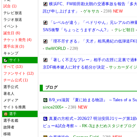
横浜FC、FW前田勘太朗の交通事故を報告「多
試合 (1)
詫び申し上げます」
-
ゲキサカ
-
23時
NEW
テレビ放送
ラジオ放送
「レベルが違う」「ペドリやん」元レアルの神童
イベント
SNS衝撃「ちょっとうますぎへん?」
-
テレビ朝日
誕生日 (6)
チケット発売 (4)
「理不尽すぎる」「天才」相馬勇紀の低弾道FK弾
選手出演 (3)
-
theWORLD
-
22時
キャンプ
「著しく不正なプレー」相手の左脛に足裏で過剰
サイト
すべて (13)
京DF橋本健人に対する処分が決定
-
サッカーダイジ
ファンサイト (12)
チーム公式 (1)
選手公式
ブログ
著名人
8/9_vs滋賀 『夏に始まる物語』 ～Tales of a Sum
メディア
サイトを推薦
since2005+
-
23時
NEW
選手
真夏の方程式～2026/27 明治安田J1リーグ第1節
選手名鑑
ビュー&試合考察～
-
RK-3はきだめスタジオブログ
故障者
移籍