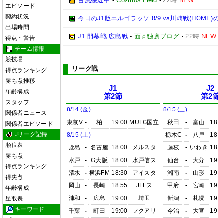
台風接近中
-
Cosmos Field
-
22時
NEW
エピソード
契約状況
今日のJ1版エルゴラッソ 8/9 vs川崎戦(HOM
出場時間
J1 開幕戦 広島戦
-
面☆独斎ブログ
-
22時
NEW
得点・警告
チーム情報
競技場
リーグ戦
得点ランキング
勝ち点推移
J1
J2
年齢構成
第2節
第2
スタッフ
8/14 (金)
8/15 (土)
関係者ニュース
東京V
-
柏
19:00
MUFG国立
秋田
-
富山
18
関係者エピソード
Jリーグ記録
8/15 (土)
栃木C
-
八戸
18
順位表
鹿島
-
名古屋
18:00
メルスタ
藤枝
-
いわき
18
勝ち点
水戸
-
G大阪
18:00
水戸信ス
仙台
-
大分
19
得点ランキング
清水
-
横浜FM
18:30
アイスタ
湘南
-
山形
19
得失点
岡山
-
長崎
18:55
JFEス
甲府
-
宮崎
19
年齢構成
浦和
-
広島
19:00
埼玉
新潟
-
札幌
19
星取表
キーワード
千葉
-
町田
19:00
フクアリ
今治
-
大宮
19