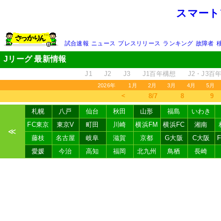
スマート
試合速報
ニュース
プレスリリース
ランキング
故障者
Jリーグ 最新情報
J1
J2
J3
J1百年構想
J2・J3百
2026年
1月
2月
3月
4月
5月
＜
8/7
8
9
札幌
八戸
仙台
秋田
山形
福島
いわき
FC東京
東京V
町田
川崎
横浜FM
横浜FC
湘南
≪
藤枝
名古屋
岐阜
滋賀
京都
G大阪
C大阪
愛媛
今治
高知
福岡
北九州
鳥栖
長崎