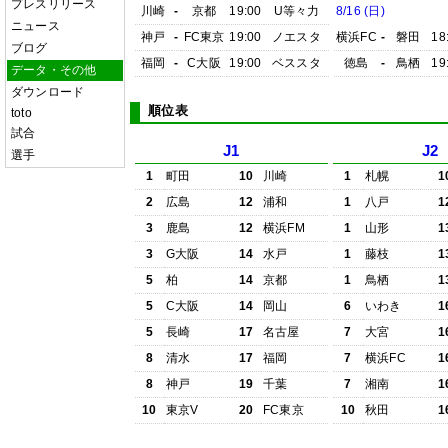
プレスリリース
川崎
-
京都
19:00
U等々力
8/16 (日)
ニュース
神戸
-
FC東京
19:00
ノエスタ
横浜FC
-
磐田
18
ブログ
福岡
-
C大阪
19:00
ベススタ
徳島
-
鳥栖
19
データ・その他
ダウンロード
順位表
toto
試合
J1
J2
選手
1
町田
10
川崎
1
札幌
1
2
広島
12
浦和
1
八戸
1
3
鹿島
12
横浜FM
1
山形
1
3
G大阪
14
水戸
1
藤枝
1
5
柏
14
京都
1
鳥栖
1
5
C大阪
14
岡山
6
いわき
1
5
長崎
17
名古屋
7
大宮
1
8
清水
17
福岡
7
横浜FC
1
8
神戸
19
千葉
7
湘南
1
10
東京V
20
FC東京
10
秋田
1