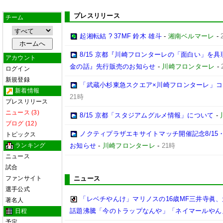
プレスリリース
チーム
起湘転結 ? 37MF 鈴木 雄斗
-
湘南ベルマーレ
-
8/15 京都『川崎フロンターレの「面白い」を
アカウント
金の話』先行販売のお知らせ
-
川崎フロンターレ
-
ログイン
新規登録
「武蔵小杉東急スクエア×川崎フロンターレ」
新着情報
21時
プレスリリース
ニュース (3)
8/15 京都「スタジアムグルメ情報」について
-
ブログ (12)
ノクティプラザエキサイトマッチ開催記念8/15
トピックス
ランキング
お知らせ
-
川崎フロンターレ
-
21時
ニュース
試合
ファンサイト
ニュース
選手公式
「レベチやんけ」マリノスの16歳MF三井寺眞、
著名人
話題沸騰「今のトラップなんや」「ネイマールやん
日程
予定