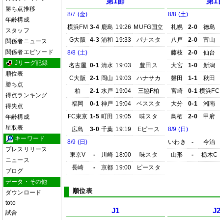
第1節
第1
勝ち点推移
8/7 (金)
8/8 (土)
年齢構成
横浜FM
3-4
鹿島
19:26
MUFG国立
札幌
2-0
徳島
スタッフ
G大阪
4-3
浦和
19:33
パナスタ
八戸
2-0
富山
関係者ニュース
関係者エピソード
8/8 (土)
藤枝
2-0
仙台
Jリーグ記録
名古屋
0-1
清水
19:03
豊田ス
大宮
1-0
新潟
順位表
C大阪
2-1
岡山
19:03
ハナサカ
磐田
1-1
秋田
勝ち点
柏
2-1
水戸
19:04
三協F柏
宮崎
0-1
横浜FC
得点ランキング
福岡
0-1
神戸
19:04
ベススタ
大分
0-1
湘南
得失点
FC東京
1-5
町田
19:05
味スタ
鳥栖
2-0
甲府
年齢構成
星取表
広島
3-0
千葉
19:19
Eピース
8/9 (日)
キーワード
8/9 (日)
いわき
-
今治
プレスリリース
東京V
-
川崎
18:00
味スタ
山形
-
栃木C
ニュース
長崎
-
京都
19:00
ピースタ
ブログ
データ・その他
順位表
ダウンロード
toto
J1
J
試合