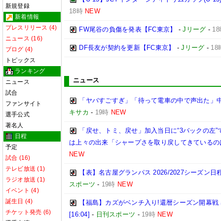
新規登録
18時
NEW
新着情報
プレスリリース (4)
FW尾谷の負傷を発表【FC東京】
-
Jリーグ
-
1
ニュース (16)
DF長友が契約を更新【FC東京】
-
Jリーグ
-
18
ブログ (4)
トピックス
ランキング
ニュース
ニュース
試合
「ヤバすごすぎ」「待って電車の中で声出た」
ファンサイト
キサカ
-
19時
NEW
選手公式
著名人
「戻せ、トミ、戻せ」加入当日に“3バックの左”
日程
は上々の出来「シャープさを取り戻してきているの
予定
NEW
試合 (16)
テレビ放送 (1)
【表】名古屋グランパス 2026/2027シーズ
ラジオ放送 (1)
スポーツ
-
19時
NEW
イベント (4)
誕生日 (4)
【福島】カズがベンチ入り!還暦シーズン開幕戦
チケット発売 (6)
[16:04]
-
日刊スポーツ
-
19時
NEW