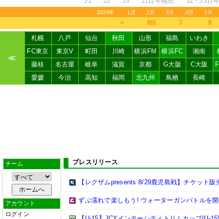
J1
J2
J3
J1百年構想
J2・J3百
2026年
1月
2月
3月
4月
5月
＜
8/6
7
8
札幌
八戸
仙台
秋田
山形
福島
いわき
FC東京
東京V
町田
川崎
横浜FM
横浜FC
湘南
≪
藤枝
名古屋
岐阜
滋賀
京都
G大阪
C大阪
愛媛
今治
高知
福岡
北九州
鳥栖
長崎
プレスリリース
チーム
【レクザムpresents 8/29鹿児島戦】チケット
ずぶ濡れで楽しもう! ウォーターガンバトルを開
アカウント
ログイン
【U-15】JCYインターシティトリムカップ(U-15