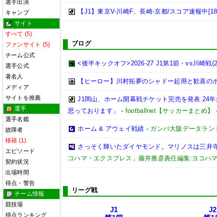
選手出演
【J1】東京V-川崎F、長崎-京都/スコア速報中[18:
キャンプ
サイト
すべて (5)
ブログ
ファンサイト (5)
チーム公式
<後半キックオフ>2026-27 J1第1節・vs川崎戦(202
選手公式
著名人
【ヒーロー】川村拓夢のシャドー起用と歓喜の
メディア
サイトを推薦
J1岡山、ホーム開幕戦チケット完売を発表 24
選手
思っております」
-
footballnet【サッカーまとめ】
選手名鑑
ホーム & アウェイ戦績
-
ガンバ大阪データランド(GA
故障者
移籍 (1)
さっそく輝いたダイヤモンド。マリノスは三井
エピソード
コハマ・エクスプレス」藤井雅彦責任編集:ヨコハ
契約状況
出場時間
得点・警告
リーグ戦
チーム情報
競技場
J1
J2
得点ランキング