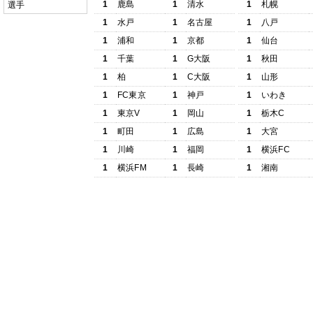
1
鹿島
1
清水
1
札幌
選手
1
水戸
1
名古屋
1
八戸
1
浦和
1
京都
1
仙台
1
千葉
1
G大阪
1
秋田
1
柏
1
C大阪
1
山形
1
FC東京
1
神戸
1
いわき
1
東京V
1
岡山
1
栃木C
1
町田
1
広島
1
大宮
1
川崎
1
福岡
1
横浜FC
1
横浜FM
1
長崎
1
湘南