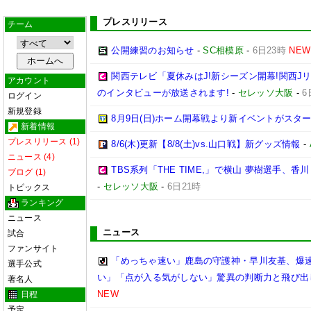
プレスリリース
チーム
公開練習のお知らせ
-
SC相模原
-
6日23時
NEW
関西テレビ「夏休みはJ!新シーズン開幕!関西J
アカウント
のインタビューが放送されます!
-
セレッソ大阪
-
6
ログイン
新規登録
8月9日(日)ホーム開幕戦より新イベントがスター
新着情報
プレスリリース (1)
8/6(木)更新【8/8(土)vs.山口戦】新グッズ情報
-
ニュース (4)
TBS系列「THE TIME,」で横山 夢樹選手、
ブログ (1)
-
セレッソ大阪
-
6日21時
トピックス
ランキング
ニュース
ニュース
試合
ファンサイト
「めっちゃ速い」鹿島の守護神・早川友基、爆速
選手公式
い」「点が入る気がしない」驚異の判断力と飛び出
著名人
NEW
日程
予定