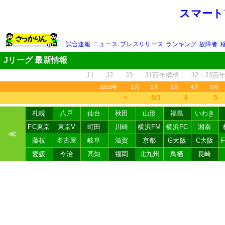
スマート
試合速報
ニュース
プレスリリース
ランキング
故障者
Jリーグ 最新情報
J1
J2
J3
J1百年構想
J2・J3百
2026年
1月
2月
3月
4月
5月
＜
8/3
4
5
札幌
八戸
仙台
秋田
山形
福島
いわき
FC東京
東京V
町田
川崎
横浜FM
横浜FC
湘南
≪
藤枝
名古屋
岐阜
滋賀
京都
G大阪
C大阪
愛媛
今治
高知
福岡
北九州
鳥栖
長崎