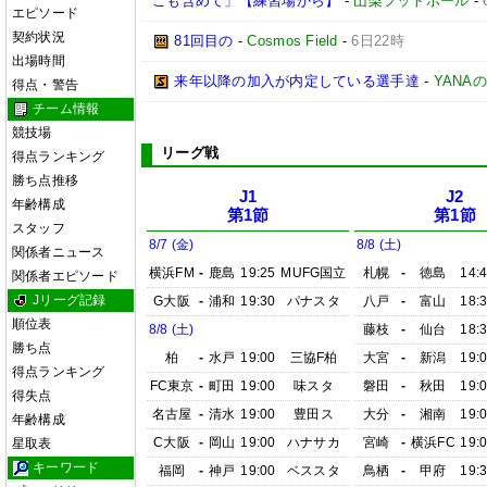
こも含めて」【練習場から】
-
山梨フットボール
-
エピソード
契約状況
81回目の
-
Cosmos Field
-
6日22時
出場時間
来年以降の加入が内定している選手達
-
YANA
得点・警告
チーム情報
競技場
リーグ戦
得点ランキング
勝ち点推移
J1
J2
年齢構成
第1節
第1節
スタッフ
8/7 (金)
8/8 (土)
関係者ニュース
横浜FM
-
鹿島
19:25
MUFG国立
札幌
-
徳島
14:
関係者エピソード
Jリーグ記録
G大阪
-
浦和
19:30
パナスタ
八戸
-
富山
18:
順位表
8/8 (土)
藤枝
-
仙台
18:
勝ち点
柏
-
水戸
19:00
三協F柏
大宮
-
新潟
19:
得点ランキング
FC東京
-
町田
19:00
味スタ
磐田
-
秋田
19:
得失点
名古屋
-
清水
19:00
豊田ス
大分
-
湘南
19:
年齢構成
C大阪
-
岡山
19:00
ハナサカ
宮崎
-
横浜FC
19:
星取表
キーワード
福岡
-
神戸
19:00
ベススタ
鳥栖
-
甲府
19: