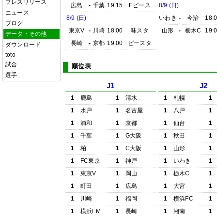
プレスリリース
広島
-
千葉
19:15
Eピース
8/9 (日)
ニュース
8/9 (日)
いわき
-
今治
18:
ブログ
東京V
-
川崎
18:00
味スタ
山形
-
栃木C
19:
データ・その他
長崎
-
京都
19:00
ピースタ
ダウンロード
toto
試合
順位表
選手
J1
J2
1
鹿島
1
清水
1
札幌
1
1
水戸
1
名古屋
1
八戸
1
1
浦和
1
京都
1
仙台
1
1
千葉
1
G大阪
1
秋田
1
1
柏
1
C大阪
1
山形
1
1
FC東京
1
神戸
1
いわき
1
1
東京V
1
岡山
1
栃木C
1
1
町田
1
広島
1
大宮
1
1
川崎
1
福岡
1
横浜FC
1
1
横浜FM
1
長崎
1
湘南
1