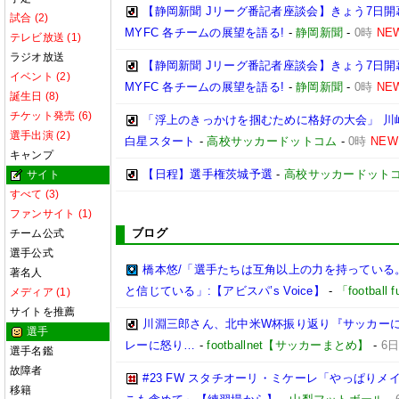
【静岡新聞 Jリーグ番記者座談会】きょう7日開
試合 (2)
MYFC 各チームの展望を語る!
-
静岡新聞
-
0時
NE
テレビ放送 (1)
ラジオ放送
【静岡新聞 Jリーグ番記者座談会】きょう7日開
イベント (2)
MYFC 各チームの展望を語る!
-
静岡新聞
-
0時
NE
誕生日 (8)
チケット発売 (6)
「浮上のきっかけを掴むために格好の大会」 川崎
選手出演 (2)
白星スタート
-
高校サッカードットコム
-
0時
NEW
キャンプ
【日程】選手権茨城予選
-
高校サッカードット
サイト
すべて (3)
ファンサイト (1)
ブログ
チーム公式
選手公式
橋本悠/「選手たちは互角以上の力を持っている
著名人
と信じている」:【アビスパ’s Voice】
-
「footbal
メディア (1)
サイトを推薦
川淵三郎さん、北中米W杯振り返り『サッカー
選手
レーに怒り…
-
footballnet【サッカーまとめ】
-
6日
選手名鑑
故障者
#23 FW スタチオーリ・ミケーレ「やっぱり
移籍