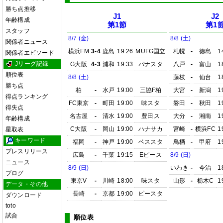
勝ち点推移
J1
J2
年齢構成
第1節
第1
スタッフ
8/7 (金)
8/8 (土)
関係者ニュース
横浜FM
3-4
鹿島
19:26
MUFG国立
札幌
-
徳島
1
関係者エピソード
Jリーグ記録
G大阪
4-3
浦和
19:33
パナスタ
八戸
-
富山
1
順位表
8/8 (土)
藤枝
-
仙台
1
勝ち点
柏
-
水戸
19:00
三協F柏
大宮
-
新潟
1
得点ランキング
FC東京
-
町田
19:00
味スタ
磐田
-
秋田
1
得失点
名古屋
-
清水
19:00
豊田ス
大分
-
湘南
1
年齢構成
C大阪
-
岡山
19:00
ハナサカ
宮崎
-
横浜FC
1
星取表
キーワード
福岡
-
神戸
19:00
ベススタ
鳥栖
-
甲府
1
プレスリリース
広島
-
千葉
19:15
Eピース
8/9 (日)
ニュース
8/9 (日)
いわき
-
今治
1
ブログ
東京V
-
川崎
18:00
味スタ
山形
-
栃木C
1
データ・その他
長崎
-
京都
19:00
ピースタ
ダウンロード
toto
試合
順位表