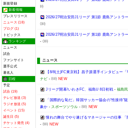
新規登録
時
新着情報
プレスリリース
2026/27明治安田J1リーグ 第1節 鹿島アント
ニュース (18)
0時
ブログ (1)
2026/27明治安田J1リーグ 第1節 鹿島アント
トピックス
ランキング
-
0時
ニュース
試合
ファンサイト
ニュース
選手公式
【8/8(土)FC東京戦】昌子源選手インタビュ
著名人
ナビ
-
8時
NEW
日程
予定
Jリーグ開幕!いわきFC、福島U 8日初戦
-
福島
試合 (19)
テレビ放送 (3)
「国際的な恥だ」韓国サッカー協会の“性接待”
ラジオ放送 (5)
象か
-
スポーツソウル
-
8時
NEW
イベント (15)
誕生日 (5)
憧れの舞台でやり遂げるマネージャーの仕事 「
チケット発売 (4)
-
8時
NEW