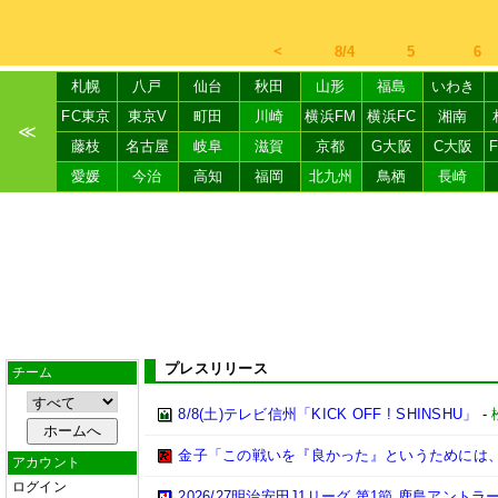
＜
8/4
5
6
札幌
八戸
仙台
秋田
山形
福島
いわき
FC東京
東京V
町田
川崎
横浜FM
横浜FC
湘南
≪
藤枝
名古屋
岐阜
滋賀
京都
G大阪
C大阪
愛媛
今治
高知
福岡
北九州
鳥栖
長崎
プレスリリース
チーム
8/8(土)テレビ信州「KICK OFF ! SHINSHU」
-
金子「この戦いを『良かった』というためには
アカウント
ログイン
2026/27明治安田J1リーグ 第1節 鹿島アント