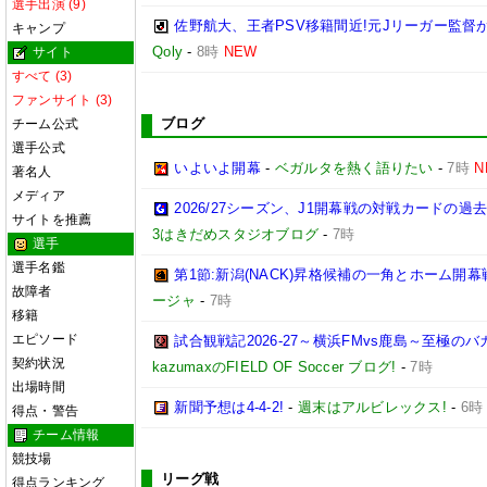
選手出演 (9)
佐野航大、王者PSV移籍間近!元Jリーガー監督
キャンプ
Qoly
-
8時
NEW
サイト
すべて (3)
ファンサイト (3)
ブログ
チーム公式
選手公式
いよいよ開幕
-
ベガルタを熱く語りたい
-
7時
N
著名人
メディア
2026/27シーズン、J1開幕戦の対戦カードの
サイトを推薦
3はきだめスタジオブログ
-
7時
選手
選手名鑑
第1節:新潟(NACK)昇格候補の一角とホーム開幕
故障者
ージャ
-
7時
移籍
エピソード
試合観戦記2026-27～横浜FMvs鹿島～至極
契約状況
kazumaxのFIELD OF Soccer ブログ!
-
7時
出場時間
新聞予想は4-4-2!
-
週末はアルビレックス!
-
6時
得点・警告
チーム情報
競技場
リーグ戦
得点ランキング