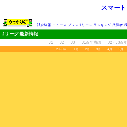
スマート
試合速報
ニュース
プレスリリース
ランキング
故障者
Jリーグ 最新情報
J1
J2
J3
J1百年構想
J2・J3百
2026年
1月
2月
3月
4月
5月