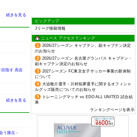
続きを見る
ピックアップ
Jリーグ移籍情報
ニュース アクセスランキング
1
2026/27シーズン キャプテン、副キャプテン決定
のお知らせ
2
2026/27シーズン 名古屋グランパス キャプテン・
副キャプテン決定のお知らせ
り目指す 高吉
3
2027シーズン FC東京女子サッカー事業の新体制
について
4
大迫敬介選手・川村拓夢選手に関するオフィシャ
ルグッズ販売についてのお知らせ
5
トレーニングマッチ vs EDO ALL UNITED 試合結
続きを見る
果
ランキングページを表示
会う接点
-