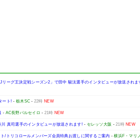
西Jリーグ王決定戦シーズン2」で田中 駿汰選手のインタビューが放送されま
タート!
-
栃木SC
-
22時
NEW
報
-
AC長野パルセイロ
-
21時
NEW
手、香川 真司選手のインタビューが放送されます!
-
セレッソ大阪
-
21時
NEW
ンチケット/トリコロールメンバーズ会員特典お渡しに関するご案内
-
横浜F・マリ