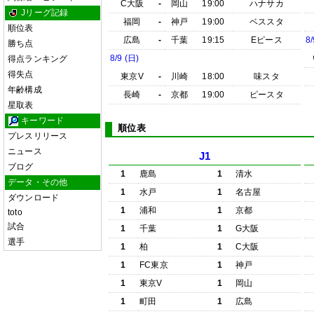
C大阪
-
岡山
19:00
ハナサカ
Jリーグ記録
福岡
-
神戸
19:00
ベススタ
順位表
広島
-
千葉
19:15
Eピース
8/
勝ち点
8/9 (日)
得点ランキング
得失点
東京V
-
川崎
18:00
味スタ
年齢構成
長崎
-
京都
19:00
ピースタ
星取表
キーワード
順位表
プレスリリース
ニュース
J1
ブログ
1
鹿島
1
清水
データ・その他
1
水戸
1
名古屋
ダウンロード
1
浦和
1
京都
toto
試合
1
千葉
1
G大阪
選手
1
柏
1
C大阪
1
FC東京
1
神戸
1
東京V
1
岡山
1
町田
1
広島