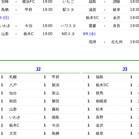
宮崎
-
横浜FC
19:00
いちご
福島
-
讃岐
18:0
鳥栖
-
甲府
19:30
駅スタ
滋賀
-
岐阜
18:3
9 (日)
栃木SC
-
金沢
19:0
いわき
-
今治
18:00
ハワスタ
愛媛
-
奈良
19:0
山形
-
栃木C
19:00
NDスタ
9/9 (水)
琉球
-
北九州
19:0
J2
J3
1
札幌
1
甲府
1
福島
1
1
八戸
1
新潟
1
栃木SC
1
1
仙台
1
富山
1
群馬
1
1
秋田
1
磐田
1
相模原
1
1
山形
1
藤枝
1
松本
1
1
いわき
1
徳島
1
長野
1
1
栃木C
1
今治
1
金沢
1
1
大宮
1
鳥栖
1
岐阜
1