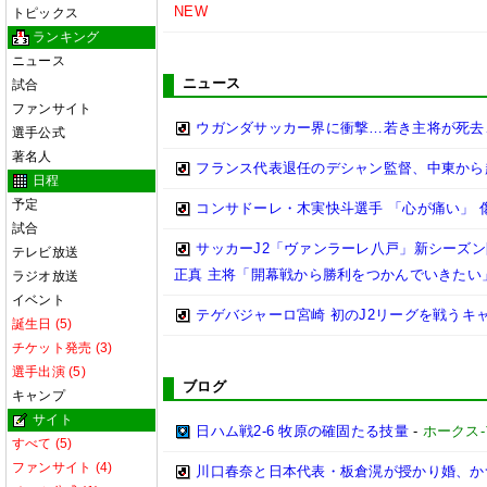
NEW
トピックス
ランキング
ニュース
ニュース
試合
ファンサイト
ウガンダサッカー界に衝撃…若き主将が死去
選手公式
著名人
フランス代表退任のデシャン監督、中東から
日程
予定
コンサドーレ・木実快斗選手 「心が痛い」 
試合
サッカーJ2「ヴァンラーレ八戸」新シーズン開
テレビ放送
正真 主将「開幕戦から勝利をつかんでいきたい
ラジオ放送
イベント
テゲバジャーロ宮崎 初のJ2リーグを戦うキ
誕生日 (5)
チケット発売 (3)
選手出演 (5)
ブログ
キャンプ
サイト
日ハム戦2-6 牧原の確固たる技量
-
ホークス-
すべて (5)
ファンサイト (4)
川口春奈と日本代表・板倉滉が授かり婚、か