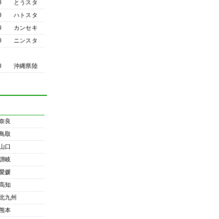
0
とうスタ
0
ハトスタ
0
カンセキ
0
ニンスタ
0
沖縄県陸
奈良
鳥取
山口
讃岐
愛媛
高知
北九州
熊本