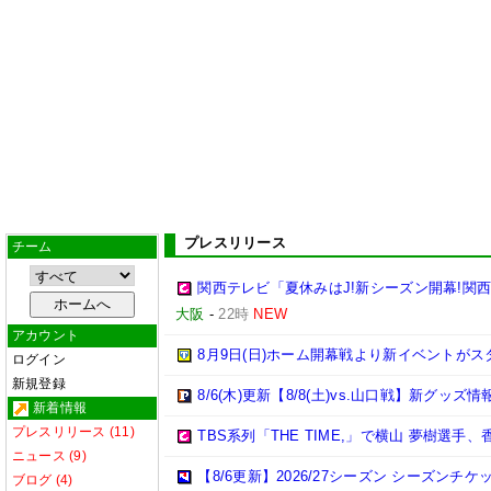
プレスリリース
チーム
関西テレビ「夏休みはJ!新シーズン開幕!関
大阪
-
22時
NEW
アカウント
8月9日(日)ホーム開幕戦より新イベントがス
ログイン
新規登録
8/6(木)更新【8/8(土)vs.山口戦】新グッズ情
新着情報
プレスリリース (11)
TBS系列「THE TIME,」で横山 夢樹選
ニュース (9)
【8/6更新】2026/27シーズン シーズ
ブログ (4)