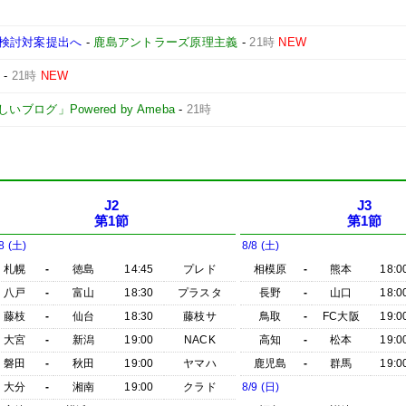
検討対案提出へ
-
鹿島アントラーズ原理主義
-
21時
NEW
-
21時
NEW
ログ」Powered by Ameba
-
21時
J2
J3
第1節
第1節
8 (土)
8/8 (土)
札幌
-
徳島
14:45
プレド
相模原
-
熊本
18:0
八戸
-
富山
18:30
プラスタ
長野
-
山口
18:0
藤枝
-
仙台
18:30
藤枝サ
鳥取
-
FC大阪
19:0
大宮
-
新潟
19:00
NACK
高知
-
松本
19:0
磐田
-
秋田
19:00
ヤマハ
鹿児島
-
群馬
19:0
大分
-
湘南
19:00
クラド
8/9 (日)