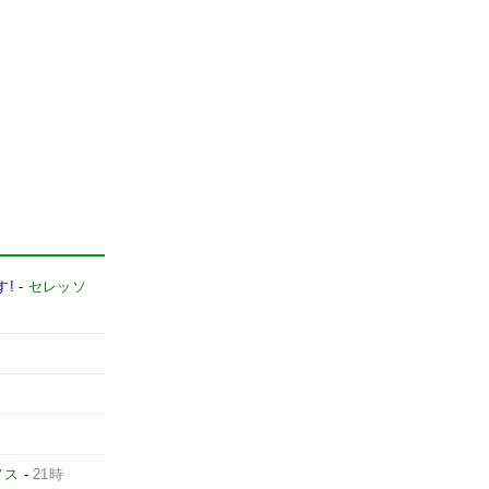
す!
-
セレッソ
ノス
-
21時