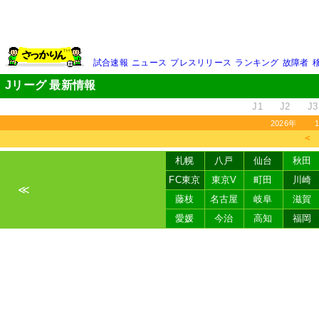
試合速報
ニュース
プレスリリース
ランキング
故障者
Jリーグ 最新情報
J1
J2
J3
2026年
＜
札幌
八戸
仙台
秋田
FC東京
東京V
町田
川崎
≪
藤枝
名古屋
岐阜
滋賀
愛媛
今治
高知
福岡