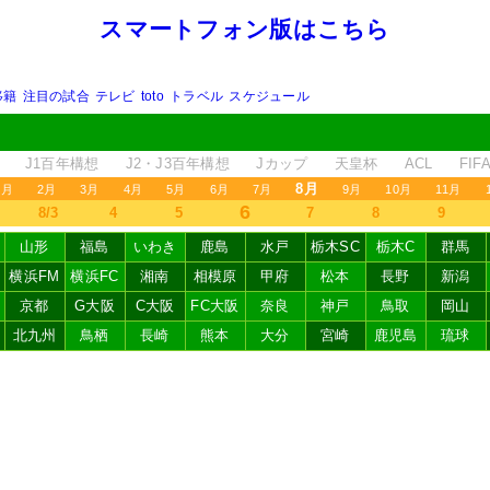
スマートフォン版はこちら
移籍
注目の試合
テレビ
toto
トラベル
スケジュール
J1百年構想
J2・J3百年構想
Jカップ
天皇杯
ACL
FI
8月
1月
2月
3月
4月
5月
6月
7月
9月
10月
11月
6
8/3
4
5
7
8
9
山形
福島
いわき
鹿島
水戸
栃木SC
栃木C
群馬
横浜FM
横浜FC
湘南
相模原
甲府
松本
長野
新潟
京都
G大阪
C大阪
FC大阪
奈良
神戸
鳥取
岡山
北九州
鳥栖
長崎
熊本
大分
宮崎
鹿児島
琉球