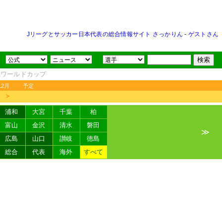
Jリーグとサッカー日本代表の総合情報サイト さっかりん
-
ゲストさん
FAワールドカップ
12月
予定
＞
浦和
大宮
千葉
柏
富山
金沢
清水
磐田
≫
広島
山口
讃岐
徳島
総合
代表
海外
すべて