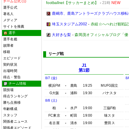
チーム公式 (1)
footballnet【サッカーまとめ】
-
21時
NEW
選手公式
鹿嶋市、鹿島アントラーズクラブハウス移転
著名人
メディア
埼玉スタジアム2002
-
赤組☆へべれけ観戦記
サイトを推薦
選手
大好きな梨
-
森岡茂オフィシャルブログ「優しいブ
選手名鑑
故障者
移籍
リーグ戦
エピソード
契約状況
J1
第1節
出場時間
得点・警告
8/7 (金)
8/
チーム情報
横浜FM
-
鹿島
19:25
MUFG国立
競技場
G大阪
-
浦和
19:30
パナスタ
得点ランキング
8/8 (土)
勝ち点推移
柏
-
水戸
19:00
三協F柏
年齢構成
スタッフ
FC東京
-
町田
19:00
味スタ
関係者ニュース
名古屋
-
清水
19:00
豊田ス
関係者エピソード