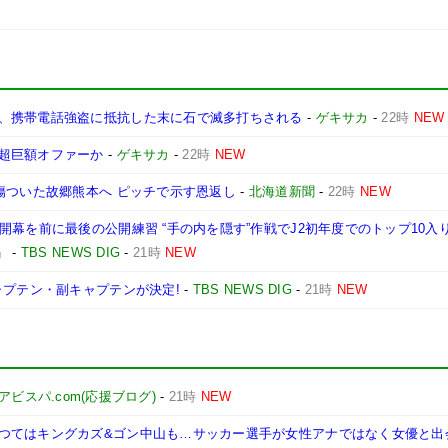
、携帯電話強盗に抵抗した末に石で滅多打ちされる
-
ゲキサカ
-
22時
NEW
超巨額オファーか
-
ゲキサカ
-
22時
NEW
傷ついた故郷熊本へ ピッチで示す恩返し
-
北海道新聞
-
22時
NEW
幕を前に最後の公開練習 “手の内を隠す”作戦でJ2初年度でのトップ10入
」
-
TBS NEWS DIG
-
21時
NEW
ャプテン・副キャプテンが決定!
-
TBS NEWS DIG
-
21時
NEW
アビスパ.com(応援ブログ)
-
21時
NEW
つてはキングカズ&ゴン中山も…サッカー選手が女性アナではなく女優と出