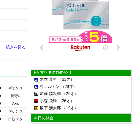
続きを見る
HAPPY BIRTHDAY !
木本 恭生
（33才）
ウェルトン
（29才）
0
ギオンス
加藤 陸次樹
（29才）
0
長野U
小森 飛絢
（26才）
0
Axis
坂下 湧太郎
（19才）
0
ギケンス
本日の試合
0
白波スタ