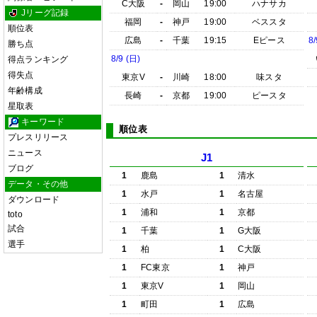
C大阪
-
岡山
19:00
ハナサカ
Jリーグ記録
福岡
-
神戸
19:00
ベススタ
順位表
広島
-
千葉
19:15
Eピース
8/
勝ち点
8/9 (日)
得点ランキング
得失点
東京V
-
川崎
18:00
味スタ
年齢構成
長崎
-
京都
19:00
ピースタ
星取表
キーワード
順位表
プレスリリース
ニュース
J1
ブログ
1
鹿島
1
清水
データ・その他
1
水戸
1
名古屋
ダウンロード
1
浦和
1
京都
toto
試合
1
千葉
1
G大阪
選手
1
柏
1
C大阪
1
FC東京
1
神戸
1
東京V
1
岡山
1
町田
1
広島