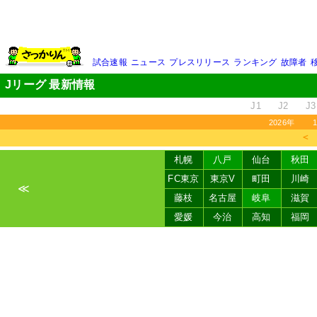
試合速報
ニュース
プレスリリース
ランキング
故障者
Jリーグ 最新情報
J1
J2
J3
2026年
＜
札幌
八戸
仙台
秋田
FC東京
東京V
町田
川崎
≪
藤枝
名古屋
岐阜
滋賀
愛媛
今治
高知
福岡