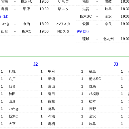
宮崎
-
横浜FC
19:00
いちご
福島
-
讃岐
18:0
鳥栖
-
甲府
19:30
駅スタ
滋賀
-
岐阜
18:3
9 (日)
栃木SC
-
金沢
19:0
いわき
-
今治
18:00
ハワスタ
愛媛
-
奈良
19:0
山形
-
栃木C
19:00
NDスタ
9/9 (水)
琉球
-
北九州
19:0
J2
J3
1
札幌
1
甲府
1
福島
1
1
八戸
1
新潟
1
栃木SC
1
1
仙台
1
富山
1
群馬
1
1
秋田
1
磐田
1
相模原
1
1
山形
1
藤枝
1
松本
1
1
いわき
1
徳島
1
長野
1
1
栃木C
1
今治
1
金沢
1
1
大宮
1
鳥栖
1
岐阜
1