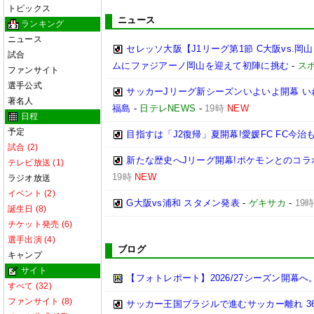
トピックス
ニュース
ランキング
ニュース
セレッソ大阪【J1リーグ第1節 C大阪vs.
試合
ムにファジアーノ岡山を迎えて初陣に挑む
-
ス
ファンサイト
選手公式
サッカーJリーグ新シーズンいよいよ開幕 い
著名人
福島
-
日テレNEWS
-
19時
NEW
日程
予定
目指すは「J2復帰」夏開幕!愛媛FC FC今
試合 (2)
新たな歴史へJリーグ開幕!ポケモンとのコラ
テレビ放送 (1)
19時
NEW
ラジオ放送
イベント (2)
G大阪vs浦和 スタメン発表
-
ゲキサカ
-
19
誕生日 (8)
チケット発売 (6)
選手出演 (4)
ブログ
キャンプ
サイト
【フォトレポート】2026/27シーズン開
すべて (32)
ファンサイト (8)
サッカー王国ブラジルで進むサッカー離れ 3