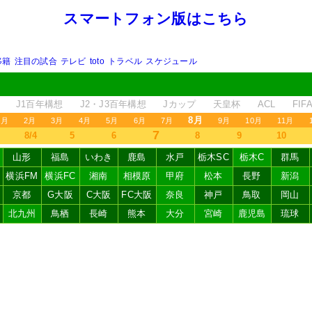
スマートフォン版はこちら
移籍
注目の試合
テレビ
toto
トラベル
スケジュール
J1百年構想
J2・J3百年構想
Jカップ
天皇杯
ACL
FI
8月
1月
2月
3月
4月
5月
6月
7月
9月
10月
11月
7
8/4
5
6
8
9
10
山形
福島
いわき
鹿島
水戸
栃木SC
栃木C
群馬
横浜FM
横浜FC
湘南
相模原
甲府
松本
長野
新潟
京都
G大阪
C大阪
FC大阪
奈良
神戸
鳥取
岡山
北九州
鳥栖
長崎
熊本
大分
宮崎
鹿児島
琉球