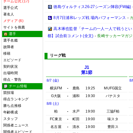
チーム公式 (17)
徳島ヴォルティス26-27シーズン陣容(FW編)
選手公式
著名人
8月7日浦和レッズ戦 場内パフォーマンス
-
メディア (6)
サイトを推薦
高木琢也監督「チームの一人一人で戦うという
選手
都】試合前コメント(全文)
-
長崎サッカーマガジン
選手名鑑
故障者
移籍
リーグ戦
エピソード
契約状況
J1
第1節
出場時間
得点・警告
8/7 (金)
8/
チーム情報
横浜FM
-
鹿島
19:25
MUFG国立
競技場
G大阪
-
浦和
19:30
パナスタ
得点ランキング
8/8 (土)
勝ち点推移
柏
-
水戸
19:00
三協F柏
年齢構成
スタッフ
FC東京
-
町田
19:00
味スタ
関係者ニュース
名古屋
-
清水
19:00
豊田ス
関係者エピソード