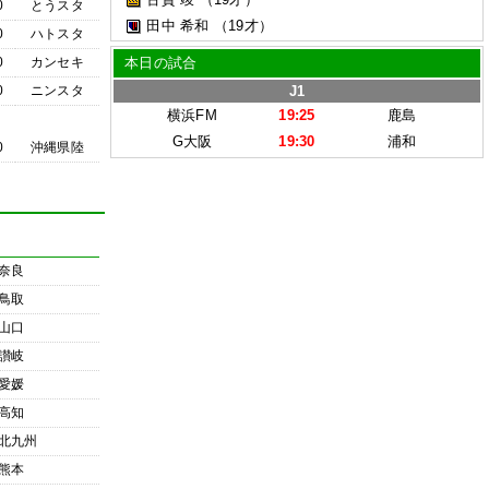
0
とうスタ
田中 希和
（19才）
0
ハトスタ
0
カンセキ
本日の試合
0
ニンスタ
J1
横浜FM
19:25
鹿島
G大阪
19:30
浦和
0
沖縄県陸
奈良
鳥取
山口
讃岐
愛媛
高知
北九州
熊本