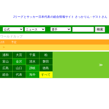
Jリーグとサッカー日本代表の総合情報サイト さっかりん
-
ゲストさん
FAワールドカップ
12月
予定
＞
浦和
大宮
千葉
柏
富山
金沢
清水
磐田
≫
広島
山口
讃岐
徳島
総合
代表
海外
すべて