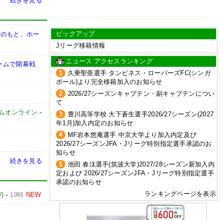
続きを見る
ピックアップ
督のもと、ホー
Jリーグ移籍情報
ニュース アクセスランキング
ームで開幕戦
1
久乗聖亜選手 タンピネス・ローバーズFC(シンガ
ポール)より完全移籍加入のお知らせ
2
2026/27シーズンキャプテン・副キャプテンについ
て
イムオンライン
-
3
豊川高等学校 大下蒼生選手2026/27シーズン(2027
年1月)加入内定のお知らせ
4
MF岩本悠庵選手 中京大学より加入内定及び
2026/27シーズンJFA・Jリーグ特別指定選手承認のお
知らせ
続きを見る
5
池田 春汰選手(筑波大学)2027/28シーズン新加入内
定および 2026/27シーズンJFA・Jリーグ特別指定選手
承認のお知らせ
ランキングページを表示
)
-
19時
NEW