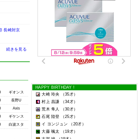
節 長崎対京
続きを見る
HAPPY BIRTHDAY !
0
ギオンス
大崎 玲央
（35才）
0
長野U
村上 昌謙
（34才）
0
Axis
荒木 隼人
（30才）
0
ギケンス
石尾 陸登
（25才）
イ ヨンジュン
（20才）
0
白波スタ
大藤 颯太
（19才）
古賀 竣
（19才）