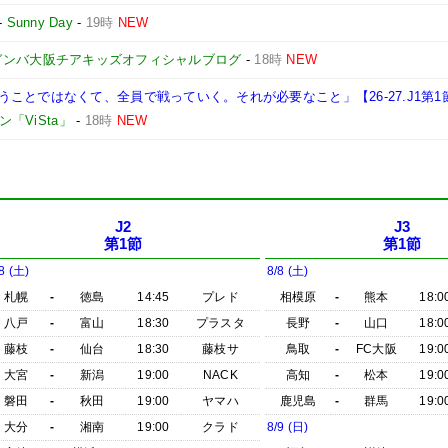
-
Sunny Day
-
19時
NEW
ガンバ大阪チアキッズオフィシャルブログ
-
18時
NEW
ことではなくて、全員で戦っていく。それが必要なこと」【26-27.J1第1
「ViSta」
-
18時
NEW
J2
J3
第1節
第1節
8 (土)
8/8 (土)
札幌
-
徳島
14:45
プレド
相模原
-
熊本
18:0
八戸
-
富山
18:30
プラスタ
長野
-
山口
18:0
藤枝
-
仙台
18:30
藤枝サ
鳥取
-
FC大阪
19:0
大宮
-
新潟
19:00
NACK
高知
-
松本
19:0
磐田
-
秋田
19:00
ヤマハ
鹿児島
-
群馬
19:0
大分
-
湘南
19:00
クラド
8/9 (日)