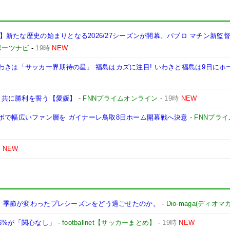
岡山】新たな歴史の始まりとなる2026/27シーズンが開幕。パブロ マチン新監
ポーツナビ
-
19時
NEW
わきは「サッカー界期待の星」 福島はカズに注目! いわきと福島は9日にホ
治も共に勝利を誓う【愛媛】
-
FNNプライムオンライン
-
19時
NEW
ボで幅広いファン層を ガイナーレ鳥取8日ホーム開幕戦へ決意
-
FNNプラ
時
NEW
幕へ。季節が変わったプレシーズンをどう過ごせたのか。
-
Dio-maga(ディオマガ
6%が「関心なし」
-
footballnet【サッカーまとめ】
-
19時
NEW