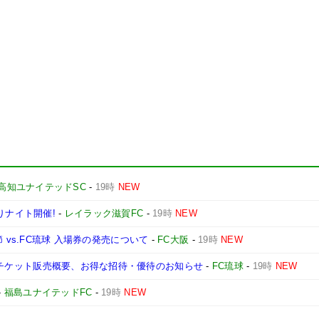
高知ユナイテッドSC
-
19時
NEW
りナイト開催!
-
レイラック滋賀FC
-
19時
NEW
第3節 vs.FC琉球 入場券の発売について
-
FC大阪
-
19時
NEW
媛戦】チケット販売概要、お得な招待・優待のお知らせ
-
FC琉球
-
19時
NEW
-
福島ユナイテッドFC
-
19時
NEW