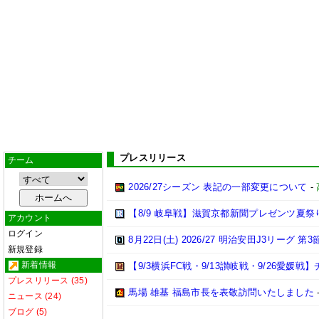
プレスリリース
チーム
2026/27シーズン 表記の一部変更について
-
【8/9 岐阜戦】滋賀京都新聞プレゼンツ夏祭
アカウント
ログイン
8月22日(土) 2026/27 明治安田J3リーグ 
新規登録
新着情報
【9/3横浜FC戦・9/13讃岐戦・9/26愛
プレスリリース (35)
馬場 雄基 福島市長を表敬訪問いたしました
ニュース (24)
ブログ (5)