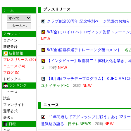
プレスリリース
チーム
クラブ創設30周年 記念特別ページ開設のお知ら
8/7(金)ミハイロ ペトロヴィッチ監督トレーニ
アカウント
NEW
ログイン
新規登録
8/7(金)稲垣祥選手トレーニング後コメント
-
名
新着情報
プレスリリース (20)
【インタビュー】服部健二「勝利文化を築き、
ニュース (54)
ス
-
20時
NEW
ブログ (5)
【8月8日マッチデープログラム】 KUFC MATCHDAY 
トピックス
ランキング
ユナイテッドFC
-
20時
NEW
ニュース
試合
ファンサイト
ニュース
選手公式
「1年間通してアグレッシブに戦う」あすJ2リー
著名人
意気込み語る
-
日テレNEWS
-
20時
NEW
日程
予定