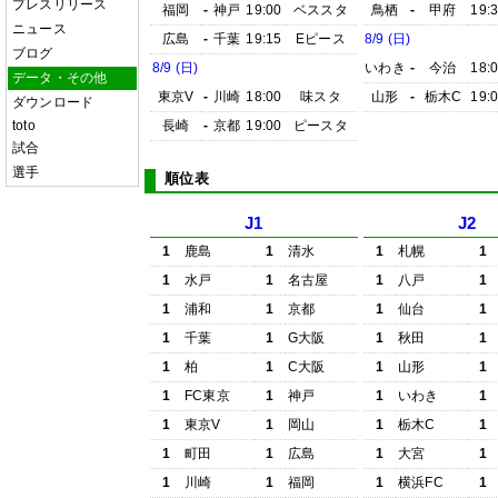
プレスリリース
福岡
-
神戸
19:00
ベススタ
鳥栖
-
甲府
19:
ニュース
広島
-
千葉
19:15
Eピース
8/9 (日)
ブログ
8/9 (日)
いわき
-
今治
18:
データ・その他
東京V
-
川崎
18:00
味スタ
山形
-
栃木C
19:
ダウンロード
toto
長崎
-
京都
19:00
ピースタ
試合
選手
順位表
J1
J2
1
鹿島
1
清水
1
札幌
1
1
水戸
1
名古屋
1
八戸
1
1
浦和
1
京都
1
仙台
1
1
千葉
1
G大阪
1
秋田
1
1
柏
1
C大阪
1
山形
1
1
FC東京
1
神戸
1
いわき
1
1
東京V
1
岡山
1
栃木C
1
1
町田
1
広島
1
大宮
1
1
川崎
1
福岡
1
横浜FC
1