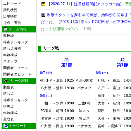
エピソード
【2026/27 J1】注目移籍3選(アタッカー編)
-
黄
契約状況
攻撃のタクトを握る本間至恩、始動から開幕ま
出場時間
だった」【2026 J1第1節 vs. FC町田ゼルビア(HOM
得点・警告
たっぷり蹴球マガジン
-
19時
チーム情報
競技場
得点ランキング
リーグ戦
勝ち点推移
年齢構成
J1
J2
スタッフ
第1節
第1節
関係者ニュース
8/7 (金)
8/8 (土)
関係者エピソード
横浜FM
-
鹿島
19:25
MUFG国立
札幌
-
徳島
14:
Jリーグ記録
順位表
G大阪
-
浦和
19:30
パナスタ
八戸
-
富山
18:
勝ち点
8/8 (土)
藤枝
-
仙台
18:
得点ランキング
柏
-
水戸
19:00
三協F柏
大宮
-
新潟
19:
得失点
FC東京
-
町田
19:00
味スタ
磐田
-
秋田
19:
年齢構成
名古屋
-
清水
19:00
豊田ス
大分
-
湘南
19:
星取表
キーワード
C大阪
-
岡山
19:00
ハナサカ
宮崎
-
横浜FC
19: