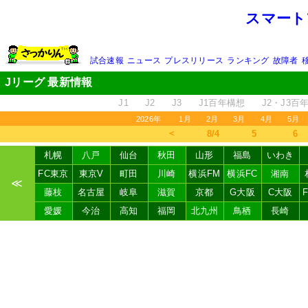
スマート
試合速報
ニュース
プレスリリース
ランキング
故障者
Jリーグ 最新情報
J1
J2
J3
J1百年構想
J2・J3百
2026年
1月
2月
3月
4月
5月
＜
8/4
5
6
札幌
八戸
仙台
秋田
山形
福島
いわき
FC東京
東京V
町田
川崎
横浜FM
横浜FC
湘南
≪
藤枝
名古屋
岐阜
滋賀
京都
G大阪
C大阪
愛媛
今治
高知
福岡
北九州
鳥栖
長崎