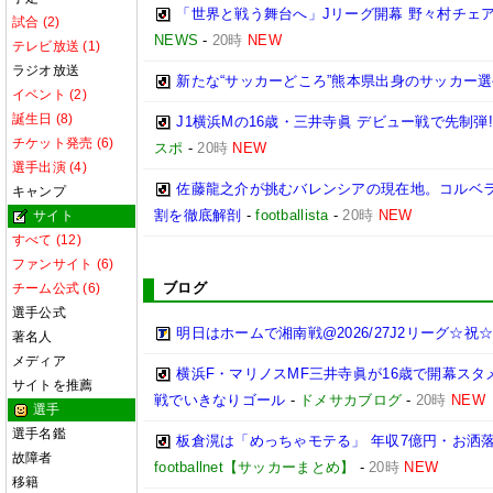
「世界と戦う舞台へ」Jリーグ開幕 野々村チェ
試合 (2)
NEWS
-
20時
NEW
テレビ放送 (1)
ラジオ放送
新たな“サッカーどころ”熊本県出身のサッカー選
イベント (2)
誕生日 (8)
J1横浜Mの16歳・三井寺眞 デビュー戦で先制弾
チケット発売 (6)
スポ
-
20時
NEW
選手出演 (4)
佐藤龍之介が挑むバレンシアの現在地。コルベラ
キャンプ
割を徹底解剖
-
footballista
-
20時
NEW
サイト
すべて (12)
ファンサイト (6)
ブログ
チーム公式 (6)
選手公式
明日はホームで湘南戦@2026/27J2リーグ☆祝☆開
著名人
メディア
横浜F・マリノスMF三井寺眞が16歳で開幕スタ
サイトを推薦
戦でいきなりゴール
-
ドメサカブログ
-
20時
NEW
選手
選手名鑑
板倉滉は「めっちゃモテる」 年収7億円・お洒
故障者
footballnet【サッカーまとめ】
-
20時
NEW
移籍