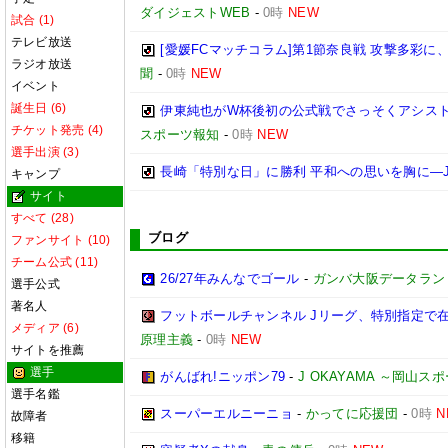
ダイジェストWEB
-
0時
NEW
試合 (1)
テレビ放送
[愛媛FCマッチコラム]第1節奈良戦 攻撃多彩
ラジオ放送
聞
-
0時
NEW
イベント
誕生日 (6)
伊東純也がW杯後初の公式戦でさっそくアシスト
チケット発売 (4)
スポーツ報知
-
0時
NEW
選手出演 (3)
長崎「特別な日」に勝利 平和への思いを胸に―
キャンプ
サイト
すべて (28)
ブログ
ファンサイト (10)
チーム公式 (11)
26/27年みんなでゴール
-
ガンバ大阪データランド(GA
選手公式
著名人
フットボールチャンネル Jリーグ、特別指定で
メディア (6)
原理主義
-
0時
NEW
サイトを推薦
選手
がんばれ!ニッポン79
-
J OKAYAMA ～岡山
選手名鑑
スーパーエルニーニョ
-
かってに応援団
-
0時
N
故障者
移籍