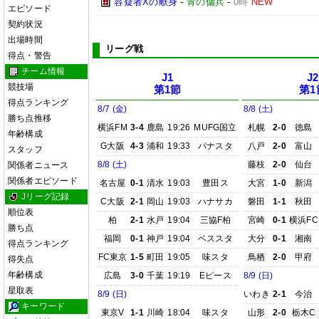
容疑者Xの献身
-
青の傭兵
-
0時
NEW
エピソード
契約状況
出場時間
リーグ戦
得点・警告
チーム情報
J1
J2
競技場
第1節
第1
得点ランキング
8/7 (金)
8/8 (土)
勝ち点推移
横浜FM
3-4
鹿島
19:26
MUFG国立
札幌
2-0
徳島
年齢構成
G大阪
4-3
浦和
19:33
パナスタ
八戸
2-0
富山
スタッフ
8/8 (土)
藤枝
2-0
仙台
関係者ニュース
関係者エピソード
名古屋
0-1
清水
19:03
豊田ス
大宮
1-0
新潟
Jリーグ記録
C大阪
2-1
岡山
19:03
ハナサカ
磐田
1-1
秋田
順位表
柏
2-1
水戸
19:04
三協F柏
宮崎
0-1
横浜FC
勝ち点
福岡
0-1
神戸
19:04
ベススタ
大分
0-1
湘南
得点ランキング
FC東京
1-5
町田
19:05
味スタ
鳥栖
2-0
甲府
得失点
年齢構成
広島
3-0
千葉
19:19
Eピース
8/9 (日)
星取表
8/9 (日)
いわき
2-1
今治
キーワード
東京V
1-1
川崎
18:04
味スタ
山形
2-0
栃木C