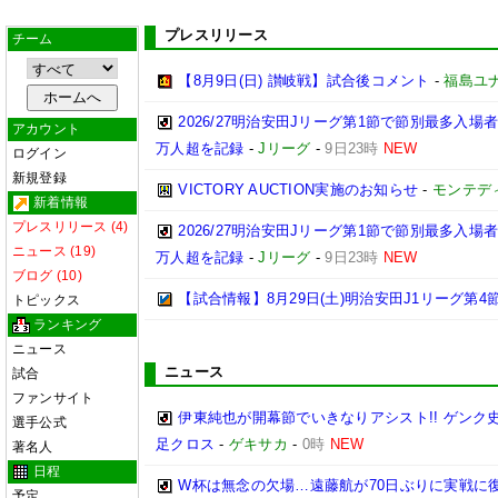
プレスリリース
チーム
【8月9日(日) 讃岐戦】試合後コメント
-
福島ユ
2026/27明治安田Jリーグ第1節で節別最多入場
アカウント
万人超を記録
-
Jリーグ
-
9日23時
NEW
ログイン
新規登録
VICTORY AUCTION実施のお知らせ
-
モンテデ
新着情報
プレスリリース (4)
2026/27明治安田Jリーグ第1節で節別最多入場
ニュース (19)
万人超を記録
-
Jリーグ
-
9日23時
NEW
ブログ (10)
【試合情報】8月29日(土)明治安田J1リーグ第4節
トピックス
ランキング
ニュース
ニュース
試合
ファンサイト
伊東純也が開幕節でいきなりアシスト!! ゲン
選手公式
足クロス
-
ゲキサカ
-
0時
NEW
著名人
日程
W杯は無念の欠場…遠藤航が70日ぶりに実戦に復
予定