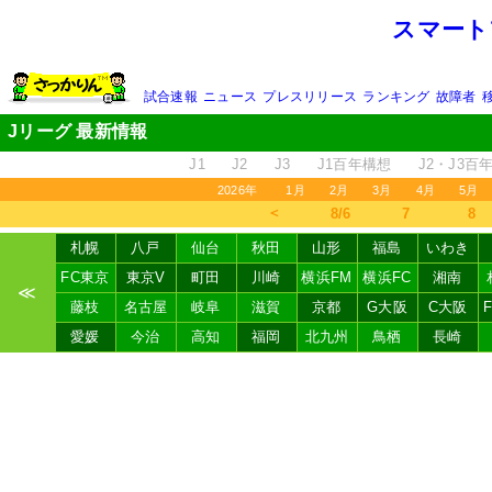
スマート
試合速報
ニュース
プレスリリース
ランキング
故障者
Jリーグ 最新情報
J1
J2
J3
J1百年構想
J2・J3百
2026年
1月
2月
3月
4月
5月
＜
8/6
7
8
札幌
八戸
仙台
秋田
山形
福島
いわき
FC東京
東京V
町田
川崎
横浜FM
横浜FC
湘南
≪
藤枝
名古屋
岐阜
滋賀
京都
G大阪
C大阪
愛媛
今治
高知
福岡
北九州
鳥栖
長崎