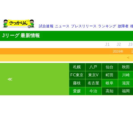
試合速報
ニュース
プレスリリース
ランキング
故障者
Jリーグ 最新情報
J1
J2
J3
2026年
＜
札幌
八戸
仙台
秋田
FC東京
東京V
町田
川崎
≪
藤枝
名古屋
岐阜
滋賀
愛媛
今治
高知
福岡