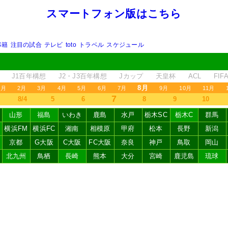
スマートフォン版はこちら
移籍
注目の試合
テレビ
toto
トラベル
スケジュール
J1百年構想
J2・J3百年構想
Jカップ
天皇杯
ACL
FI
8月
1月
2月
3月
4月
5月
6月
7月
9月
10月
11月
7
8/4
5
6
8
9
10
山形
福島
いわき
鹿島
水戸
栃木SC
栃木C
群馬
横浜FM
横浜FC
湘南
相模原
甲府
松本
長野
新潟
京都
G大阪
C大阪
FC大阪
奈良
神戸
鳥取
岡山
北九州
鳥栖
長崎
熊本
大分
宮崎
鹿児島
琉球