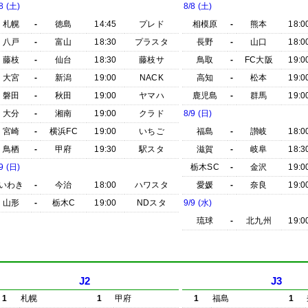
8 (土)
8/8 (土)
札幌
-
徳島
14:45
プレド
相模原
-
熊本
18:0
八戸
-
富山
18:30
プラスタ
長野
-
山口
18:0
藤枝
-
仙台
18:30
藤枝サ
鳥取
-
FC大阪
19:0
大宮
-
新潟
19:00
NACK
高知
-
松本
19:0
磐田
-
秋田
19:00
ヤマハ
鹿児島
-
群馬
19:0
大分
-
湘南
19:00
クラド
8/9 (日)
宮崎
-
横浜FC
19:00
いちご
福島
-
讃岐
18:0
鳥栖
-
甲府
19:30
駅スタ
滋賀
-
岐阜
18:3
9 (日)
栃木SC
-
金沢
19:0
いわき
-
今治
18:00
ハワスタ
愛媛
-
奈良
19:0
山形
-
栃木C
19:00
NDスタ
9/9 (水)
琉球
-
北九州
19:0
J2
J3
1
札幌
1
甲府
1
福島
1