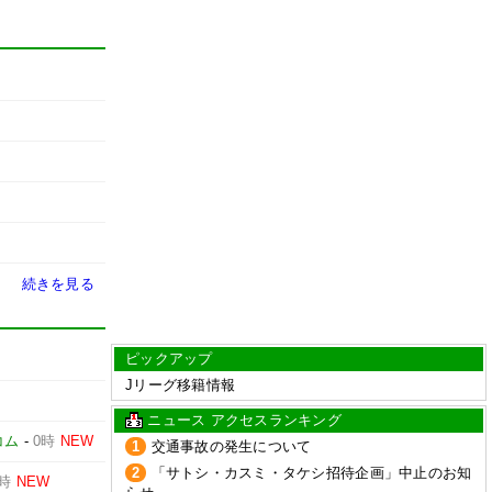
続きを見る
ピックアップ
Jリーグ移籍情報
ニュース アクセスランキング
コム
-
0時
NEW
1
交通事故の発生について
2
「サトシ・カスミ・タケシ招待企画」中止のお知
0時
NEW