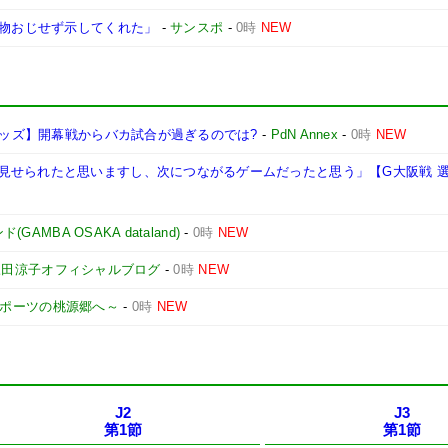
「物おじせず示してくれた」
-
サンスポ
-
0時
NEW
和レッズ】開幕戦からバカ試合が過ぎるのでは?
-
PdN Annex
-
0時
NEW
見せられたと思いますし、次につながるゲームだったと思う」【G大阪戦 
AMBA OSAKA dataland)
-
0時
NEW
三田涼子オフィシャルブログ
-
0時
NEW
山スポーツの桃源郷へ～
-
0時
NEW
J2
J3
第1節
第1節