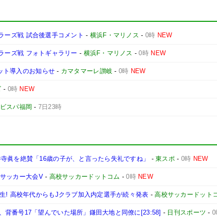
ントラーズ戦 試合後選手コメント
-
横浜F・マリノス
-
0時
NEW
ントラーズ戦 フォトギャラリー
-
横浜F・マリノス
-
0時
NEW
ケット導入のお知らせ
-
カマタマーレ讃岐
-
0時
NEW
ズ
-
0時
NEW
ビスパ福岡
-
7日23時
井寺眞を絶賛「16歳の子が、と言ったら失礼ですね」
-
東スポ
-
0時
NEW
)サッカー大会V
-
高校サッカードットコム
-
0時
NEW
生! 高校年代からもJクラブ加入内定選手が続々発表
-
高校サッカードット
番号17「望んでいた場所」鎌田大地と同僚に[23:58]
-
日刊スポーツ
-