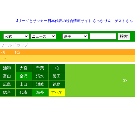
Jリーグとサッカー日本代表の総合情報サイト さっかりん
-
ゲストさん
FAワールドカップ
12月
予定
＞
浦和
大宮
千葉
柏
富山
金沢
清水
磐田
≫
広島
山口
讃岐
徳島
総合
代表
海外
すべて