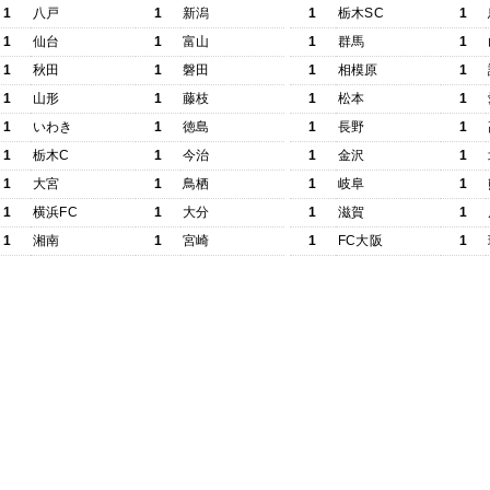
1
八戸
1
新潟
1
栃木SC
1
1
仙台
1
富山
1
群馬
1
1
秋田
1
磐田
1
相模原
1
1
山形
1
藤枝
1
松本
1
1
いわき
1
徳島
1
長野
1
1
栃木C
1
今治
1
金沢
1
1
大宮
1
鳥栖
1
岐阜
1
1
横浜FC
1
大分
1
滋賀
1
1
湘南
1
宮崎
1
FC大阪
1