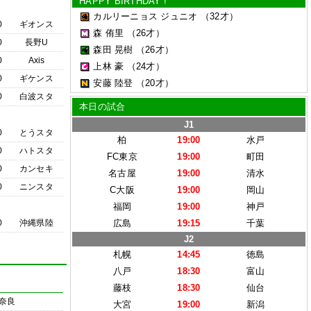
HAPPY BIRTHDAY !
カルリーニョス ジュニオ
（32才）
0
ギオンス
森 侑里
（26才）
0
長野U
森田 晃樹
（26才）
0
Axis
上林 豪
（24才）
0
ギケンス
安藤 陸登
（20才）
0
白波スタ
本日の試合
J1
0
とうスタ
柏
19:00
水戸
0
ハトスタ
FC東京
19:00
町田
0
カンセキ
名古屋
19:00
清水
0
ニンスタ
C大阪
19:00
岡山
福岡
19:00
神戸
0
沖縄県陸
広島
19:15
千葉
J2
札幌
14:45
徳島
八戸
18:30
富山
藤枝
18:30
仙台
奈良
大宮
19:00
新潟