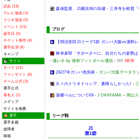
試合 (19)
森保監督、J1横浜Mの16歳・三井寺を称賛
テレビ放送 (3)
ラジオ放送 (5)
イベント (15)
ブログ
誕生日 (5)
チケット発売 (4)
【明治安田J1リーグ1節 ガンバ大阪vs浦
選手出演 (9)
林幸多郎「サポーターに、自分たちの姿勢は
キャンプ
-
浦レポ by 浦和フットボール通信
-
0時
NEW
サイト
すべて (13)
26/27年ガンバ色別表
-
ガンバ大阪データランド(G
ファンサイト (8)
チーム公式 (3)
久々のトリオドゥシア、素晴らしかった!
-
選手公式
著名人 (1)
湯郷ベルについて69
-
J OKAYAMA ～岡
メディア
サイトを推薦
選手
リーグ戦
選手名鑑
J1
故障者
第1節
移籍