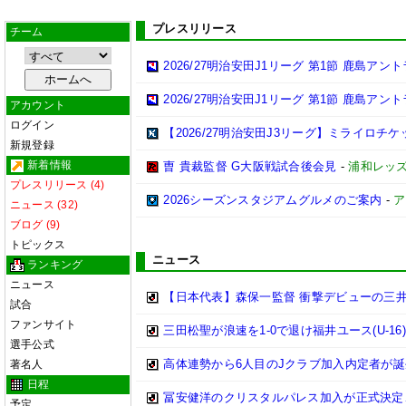
プレスリリース
チーム
2026/27明治安田J1リーグ 第1節 鹿島ア
2026/27明治安田J1リーグ 第1節 鹿島ア
アカウント
ログイン
【2026/27明治安田J3リーグ】ミライロチ
新規登録
新着情報
曺 貴裁監督 G大阪戦試合後会見
-
浦和レッ
プレスリリース (4)
2026シーズンスタジアムグルメのご案内
-
ア
ニュース (32)
ブログ (9)
トピックス
ニュース
ランキング
ニュース
【日本代表】森保一監督 衝撃デビューの三
試合
ファンサイト
三田松聖が浪速を1-0で退け福井ユース(U-16
選手公式
高体連勢から6人目のJクラブ加入内定者が誕
著名人
日程
冨安健洋のクリスタルパレス加入が正式決定、背
予定