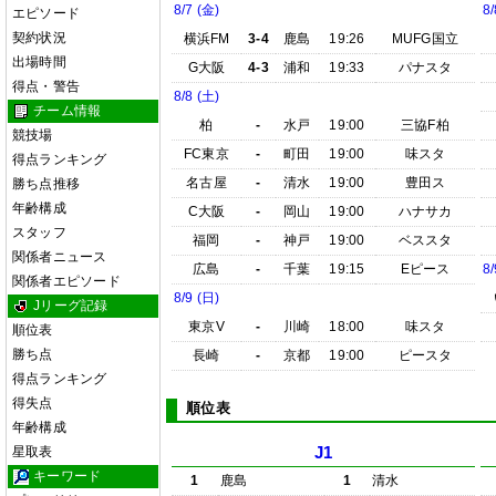
8/7 (金)
8/
エピソード
契約状況
横浜FM
3-4
鹿島
19:26
MUFG国立
出場時間
G大阪
4-3
浦和
19:33
パナスタ
得点・警告
8/8 (土)
チーム情報
柏
-
水戸
19:00
三協F柏
競技場
FC東京
-
町田
19:00
味スタ
得点ランキング
名古屋
-
清水
19:00
豊田ス
勝ち点推移
年齢構成
C大阪
-
岡山
19:00
ハナサカ
スタッフ
福岡
-
神戸
19:00
ベススタ
関係者ニュース
広島
-
千葉
19:15
Eピース
8/
関係者エピソード
8/9 (日)
Jリーグ記録
東京V
-
川崎
18:00
味スタ
順位表
勝ち点
長崎
-
京都
19:00
ピースタ
得点ランキング
得失点
順位表
年齢構成
星取表
J1
キーワード
1
鹿島
1
清水