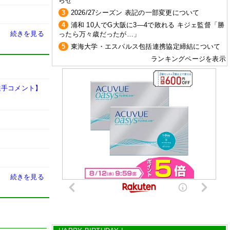
らせ
3
2026/27シーズン 表記の一部変更について
4
浦和 10人でG大阪に3―4で敗れる キジェ監督「勝
続きを見る
ったら万々歳だったが…」
5
東海大学・エスパルス包括連携協定締結について
ランキングページを表示
選手コメント】
続きを見る