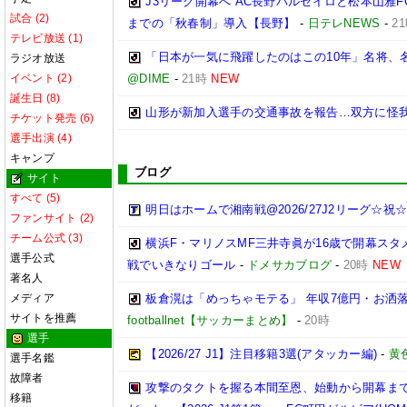
J3リーグ開幕へ AC長野パルセイロと松本山雅F
試合 (2)
までの「秋春制」導入【長野】
-
日テレNEWS
-
2
テレビ放送 (1)
「日本が一気に飛躍したのはこの10年」名将、
ラジオ放送
イベント (2)
@DIME
-
21時
NEW
誕生日 (8)
山形が新加入選手の交通事故を報告…双方に怪
チケット発売 (6)
選手出演 (4)
キャンプ
ブログ
サイト
すべて (5)
明日はホームで湘南戦@2026/27J2リーグ☆祝☆開
ファンサイト (2)
チーム公式 (3)
横浜F・マリノスMF三井寺眞が16歳で開幕スタ
選手公式
戦でいきなりゴール
-
ドメサカブログ
-
20時
NEW
著名人
メディア
板倉滉は「めっちゃモテる」 年収7億円・お洒
サイトを推薦
footballnet【サッカーまとめ】
-
20時
選手
【2026/27 J1】注目移籍3選(アタッカー編)
-
黄
選手名鑑
故障者
攻撃のタクトを握る本間至恩、始動から開幕ま
移籍