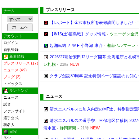
プレスリリース
チーム
【レポート】金沢市役所を表敬訪問しました!
-
【8/15(土)福島戦】グッズ情報
-
ツエーゲン金沢
アカウント
ログイン
起湘転結 ? 7MF 小野瀬 康介
-
湘南ベルマーレ
新規登録
新着情報
2026/27明治安田J2リーグ開幕 北海道庁と
プレスリリース (17)
レ札幌
-
21時
NEW
ニュース (49)
クラブ創設30周年 記念特別ページ開設のお知ら
ブログ (2)
トピックス
ランキング
ニュース
ニュース
試合
清水エスパルスに加入内定のMF辻、特別指定選
ファンサイト
選手公式
清水エスパルスの選手寮、三保地区に移転 202
著名人
清水区
-
静岡新聞
-
21時
NEW
日程
予定