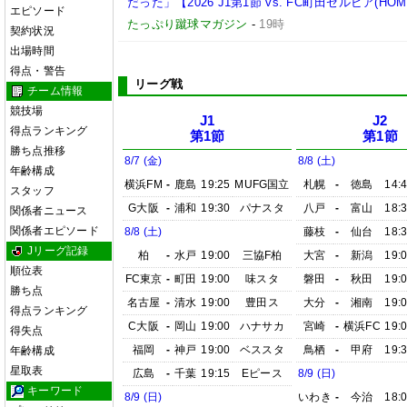
だった」【2026 J1第1節 vs. FC町田ゼルビア(HOM
エピソード
たっぷり蹴球マガジン
-
19時
契約状況
出場時間
得点・警告
リーグ戦
チーム情報
競技場
J1
J2
得点ランキング
第1節
第1節
勝ち点推移
8/7 (金)
8/8 (土)
年齢構成
横浜FM
-
鹿島
19:25
MUFG国立
札幌
-
徳島
14:
スタッフ
G大阪
-
浦和
19:30
パナスタ
八戸
-
富山
18:
関係者ニュース
関係者エピソード
8/8 (土)
藤枝
-
仙台
18:
Jリーグ記録
柏
-
水戸
19:00
三協F柏
大宮
-
新潟
19:
順位表
FC東京
-
町田
19:00
味スタ
磐田
-
秋田
19:
勝ち点
名古屋
-
清水
19:00
豊田ス
大分
-
湘南
19:
得点ランキング
C大阪
-
岡山
19:00
ハナサカ
宮崎
-
横浜FC
19:
得失点
福岡
-
神戸
19:00
ベススタ
鳥栖
-
甲府
19:
年齢構成
星取表
広島
-
千葉
19:15
Eピース
8/9 (日)
キーワード
8/9 (日)
いわき
-
今治
18: