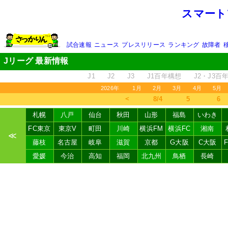
スマート
試合速報
ニュース
プレスリリース
ランキング
故障者
Jリーグ 最新情報
J1
J2
J3
J1百年構想
J2・J3百
2026年
1月
2月
3月
4月
5月
＜
8/4
5
6
札幌
八戸
仙台
秋田
山形
福島
いわき
FC東京
東京V
町田
川崎
横浜FM
横浜FC
湘南
≪
藤枝
名古屋
岐阜
滋賀
京都
G大阪
C大阪
愛媛
今治
高知
福岡
北九州
鳥栖
長崎