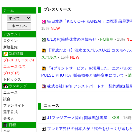
プレスリリース
チーム
毎日放送「KICK OFF!KANSAI」に岡澤 昂
15時
NEW
アカウント
8/10(月)臨時休業のお知らせ
-
FC岐阜
-
15時
N
ログイン
新規登録
【育成だより】清水エスパルスU-12 コスモヘルス Chall
新着情報
スパルス
-
15時
NEW
プレスリリース (5)
ニュース (17)
『eプリントサービス』を活用した、エスパルス選
ブログ (3)
PULSE PHOTO』販売概要と価格変更について
-
清
トピックス
ランキング
株式会社Her’s アシストパートナー契約締結(新
ニュース
試合
ファンサイト
ニュース
選手公式
J1ファジアーノ岡山 開幕戦は黒星
-
KSB
-
15時
著名人
日程
プレミア昇格の日本人が「試合をひっくり返した
予定