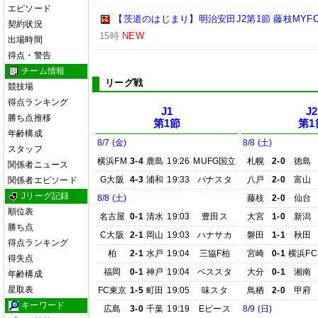
エピソード
【茨道のはじまり】明治安田J2第1節 藤枝MYF
契約状況
15時
NEW
出場時間
得点・警告
チーム情報
リーグ戦
競技場
得点ランキング
J1
J2
勝ち点推移
第1節
第1
年齢構成
8/7 (金)
8/8 (土)
スタッフ
横浜FM
3-4
鹿島
19:26
MUFG国立
札幌
2-0
徳島
関係者ニュース
G大阪
4-3
浦和
19:33
パナスタ
八戸
2-0
富山
関係者エピソード
Jリーグ記録
8/8 (土)
藤枝
2-0
仙台
順位表
名古屋
0-1
清水
19:03
豊田ス
大宮
1-0
新潟
勝ち点
C大阪
2-1
岡山
19:03
ハナサカ
磐田
1-1
秋田
得点ランキング
柏
2-1
水戸
19:04
三協F柏
宮崎
0-1
横浜FC
得失点
福岡
0-1
神戸
19:04
ベススタ
大分
0-1
湘南
年齢構成
星取表
FC東京
1-5
町田
19:05
味スタ
鳥栖
2-0
甲府
キーワード
広島
3-0
千葉
19:19
Eピース
8/9 (日)