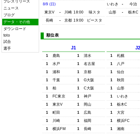
プレスリリース
8/9 (日)
いわき
-
今治
ニュース
東京V
-
川崎
18:00
味スタ
山形
-
栃木C
ブログ
長崎
-
京都
19:00
ピースタ
データ・その他
ダウンロード
順位表
toto
試合
J1
J
選手
1
鹿島
1
清水
1
札幌
1
水戸
1
名古屋
1
八戸
1
浦和
1
京都
1
仙台
1
千葉
1
G大阪
1
秋田
1
柏
1
C大阪
1
山形
1
FC東京
1
神戸
1
いわき
1
東京V
1
岡山
1
栃木C
1
町田
1
広島
1
大宮
1
川崎
1
福岡
1
横浜FC
1
横浜FM
1
長崎
1
湘南