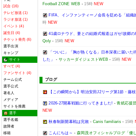
Football ZONE WEB
-
15時
NEW
試合 (16)
テレビ放送 (1)
FIFA、インファンティーノ会長を貶める「組
ラジオ放送 (1)
時
NEW
イベント (4)
誕生日 (4)
41歳ロナウド、妻との結婚式報道はガセ!故郷
チケット発売 (6)
Qoly
-
15時
NEW
選手出演
「ついに」「胸が熱くなる」日本深夜に届いた待望
キャンプ
した」
-
サッカーダイジェストWEB
-
15時
NEW
サイト
すべて (4)
ファンサイト (4)
ブログ
チーム公式
選手公式
【この瞬間から】明治安田J2リーグ第1節・藤枝戦
著名人
メディア
2026-27開幕戦観に行ってきました!
-
青紙応援
サイトを推薦
NEW
選手
選手名鑑
秋春制新開幕戦は完敗
-
Canis familiaris
-
15時
故障者
こんにちは～
-
森岡茂オフィシャルブログ「優しいブロ
移籍