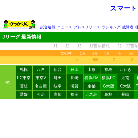
スマート
試合速報
ニュース
プレスリリース
ランキング
故障者
Jリーグ 最新情報
J1
J2
J3
J1百年構想
J2・J3百
2026年
1月
2月
3月
4月
5月
＜
8/6
7
8
札幌
八戸
仙台
秋田
山形
福島
いわき
FC東京
東京V
町田
川崎
横浜FM
横浜FC
湘南
≪
藤枝
名古屋
岐阜
滋賀
京都
G大阪
C大阪
愛媛
今治
高知
福岡
北九州
鳥栖
長崎