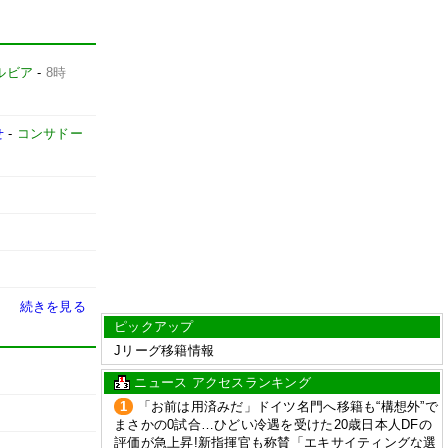
ルビア
-
8時
せ
-
コンサドー
続きを見る
ピックアップ
Jリーグ移籍情報
ニュース アクセスランキング
1
「お前は用済みだ」ドイツ名門へ移籍も“構想外”で
まさかの0試合…ひどい冷遇を受けた20歳日本人DFの
評価が急上昇!新指揮官も称賛「エキサイティングな選