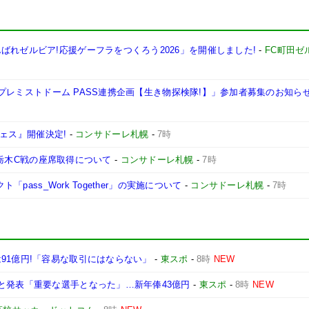
ばれゼルビア!応援ゲーフラをつくろう2026」を開催しました!
-
FC町田ゼ
ス プレミストドーム PASS連携企画【生き物探検隊!】」参加者募集のお知ら
フェス』開催決定!
-
コンサドーレ札幌
-
7時
日)栃木C戦の座席取得について
-
コンサドーレ札幌
-
7時
「pass_Work Together」の実施について
-
コンサドーレ札幌
-
7時
91億円!「容易な取引にはならない」
-
東スポ
-
8時
NEW
と発表「重要な選手となった」…新年俸43億円
-
東スポ
-
8時
NEW