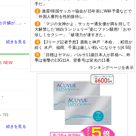
手だ」
2
激震!韓国サッカー協会が15年前にW杯予選などで
「外国人審判を性的接待し...
か片鱗が…」
-
3
「マジの女神かよ」サッカー通女優が満を持して
大解禁した“純白ランジェリー”姿にファン騒然!「おや
珍しくセクシー」「破壊力が凄すぎた」
続きを見る
4
【Jリーグ記者予想】鹿島と神戸「本命」…町田が
続く 水戸、福岡、千葉は厳しい戦いになりそう[4:55]
5
「目標はヤマル」バルサ11歳日本人が昇格へ…昨
季は衝撃の13G11A、背番号は栄光の11番
時
NEW
ランキングページを表示
約
-
-
7時
続きを見る