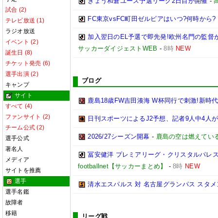
きょう和倉ユース予選リーグ2日目が開催
-
試合 (2)
FC東京vsFC町田ゼルビアはいつ?何時から?
テレビ放送 (1)
ラジオ放送
加入翌日のEL予選で即先発!欧州名門の監
イベント (2)
サッカーダイジェストWEB
-
8時
NEW
誕生日 (8)
チケット発売 (6)
選手出演 (2)
ブログ
キャンプ
サイト
鹿島18歳FW吉田湊海 W杯同行で刺激!新時
すべて (4)
ファンサイト (2)
日刊スポーツによるJ2予想、記者9人中4人が
チーム公式 (2)
2026/27シーズン開幕
-
鹿島の空は燃えている
選手公式
著名人
冨安健洋 プレミアリーグ・クリスタルパレス
メディア
footballnet【サッカーまとめ】
-
8時
NEW
サイトを推薦
選手
清水エスパルス 対 名古屋グランパス スタメン予
選手名鑑
故障者
移籍
リーグ戦