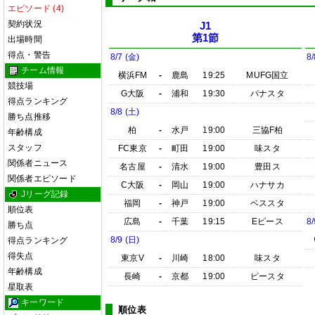
エピソード (4)
契約状況
J1
第1節
出場時間
得点・警告
8/7 (金)
8/
チーム情報
横浜FM
-
鹿島
19:25
MUFG国立
競技場
G大阪
-
浦和
19:30
パナスタ
得点ランキング
8/8 (土)
勝ち点推移
柏
-
水戸
19:00
三協F柏
年齢構成
スタッフ
FC東京
-
町田
19:00
味スタ
関係者ニュース
名古屋
-
清水
19:00
豊田ス
関係者エピソード
C大阪
-
岡山
19:00
ハナサカ
Jリーグ記録
福岡
-
神戸
19:00
ベススタ
順位表
広島
-
千葉
19:15
Eピース
8/
勝ち点
8/9 (日)
得点ランキング
得失点
東京V
-
川崎
18:00
味スタ
年齢構成
長崎
-
京都
19:00
ピースタ
星取表
キーワード
順位表