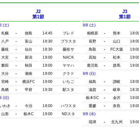
J2
J3
第1節
第1節
8 (土)
8/8 (土)
札幌
-
徳島
14:45
プレド
相模原
-
熊本
18:0
八戸
-
富山
18:30
プラスタ
長野
-
山口
18:0
藤枝
-
仙台
18:30
藤枝サ
鳥取
-
FC大阪
19:0
大宮
-
新潟
19:00
NACK
高知
-
松本
19:0
磐田
-
秋田
19:00
ヤマハ
鹿児島
-
群馬
19:0
大分
-
湘南
19:00
クラド
8/9 (日)
宮崎
-
横浜FC
19:00
いちご
福島
-
讃岐
18:0
鳥栖
-
甲府
19:30
駅スタ
滋賀
-
岐阜
18:3
9 (日)
栃木SC
-
金沢
19:0
いわき
-
今治
18:00
ハワスタ
愛媛
-
奈良
19:0
山形
-
栃木C
19:00
NDスタ
9/9 (水)
琉球
-
北九州
19:0