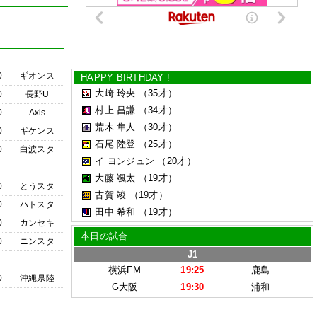
0
ギオンス
HAPPY BIRTHDAY !
大崎 玲央
（35才）
0
長野U
村上 昌謙
（34才）
0
Axis
荒木 隼人
（30才）
0
ギケンス
石尾 陸登
（25才）
0
白波スタ
イ ヨンジュン
（20才）
大藤 颯太
（19才）
0
とうスタ
古賀 竣
（19才）
0
ハトスタ
田中 希和
（19才）
0
カンセキ
本日の試合
0
ニンスタ
J1
横浜FM
19:25
鹿島
0
沖縄県陸
G大阪
19:30
浦和