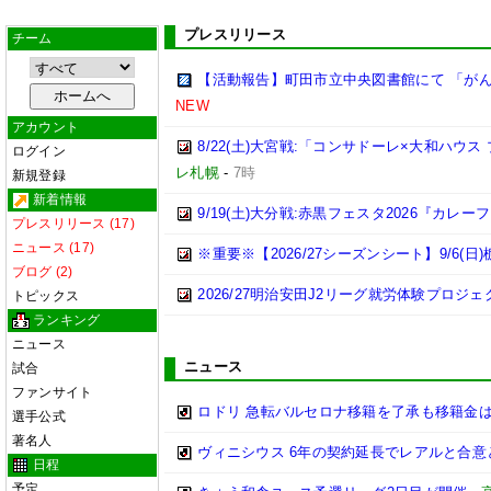
プレスリリース
チーム
【活動報告】町田市立中央図書館にて 「がん
NEW
アカウント
8/22(土)大宮戦:「コンサドーレ×大和ハウ
ログイン
レ札幌
-
7時
新規登録
新着情報
9/19(土)大分戦:赤黒フェスタ2026『カレー
プレスリリース (17)
ニュース (17)
※重要※【2026/27シーズンシート】9/6(
ブログ (2)
2026/27明治安田J2リーグ就労体験プロジェクト
トピックス
ランキング
ニュース
ニュース
試合
ファンサイト
ロドリ 急転バルセロナ移籍を了承も移籍金は
選手公式
著名人
ヴィニシウス 6年の契約延長でレアルと合意
日程
予定