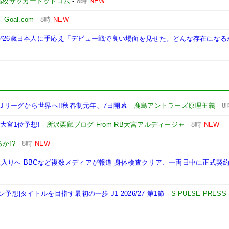
高校サッカードットコム
-
8時
NEW
-
Goal.com
-
8時
NEW
督が26歳日本人に手応え「デビュー戦で良い場面を見せた。どんな存在になる
代Jリーグから世界へ!!秋春制元年、7日開幕
-
鹿島アントラーズ原理主義
-
8
大宮1位予想!
-
所沢栗鼠ブログ From RB大宮アルディージャ
-
8時
NEW
か!?
-
8時
NEW
入りへ BBCなど複数メディアが報道 身体検査クリア、一両日中に正式契
想|タイトルを目指す最初の一歩 J1 2026/27 第1節
-
S-PULSE PRESS