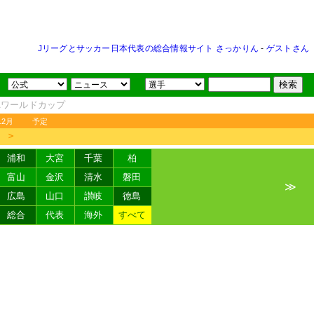
Jリーグとサッカー日本代表の総合情報サイト さっかりん
-
ゲストさん
FAワールドカップ
12月
予定
＞
浦和
大宮
千葉
柏
富山
金沢
清水
磐田
≫
広島
山口
讃岐
徳島
総合
代表
海外
すべて