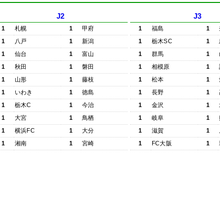
J2
J3
1
札幌
1
甲府
1
福島
1
1
八戸
1
新潟
1
栃木SC
1
1
仙台
1
富山
1
群馬
1
1
秋田
1
磐田
1
相模原
1
1
山形
1
藤枝
1
松本
1
1
いわき
1
徳島
1
長野
1
1
栃木C
1
今治
1
金沢
1
1
大宮
1
鳥栖
1
岐阜
1
1
横浜FC
1
大分
1
滋賀
1
1
湘南
1
宮崎
1
FC大阪
1