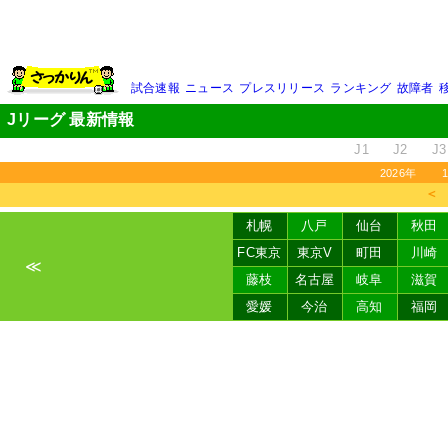
試合速報
ニュース
プレスリリース
ランキング
故障者
Jリーグ 最新情報
J1
J2
J3
2026年
＜
札幌
八戸
仙台
秋田
FC東京
東京V
町田
川崎
≪
藤枝
名古屋
岐阜
滋賀
愛媛
今治
高知
福岡