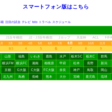
スマートフォン版はこちら
移籍
注目の試合
テレビ
toto
トラベル
スケジュール
J1百年構想
J2・J3百年構想
Jカップ
天皇杯
ACL
FI
8月
1月
2月
3月
4月
5月
6月
7月
9月
10月
11月
6
8/3
4
5
7
8
9
山形
福島
いわき
鹿島
水戸
栃木SC
栃木C
群馬
横浜FM
横浜FC
湘南
相模原
甲府
松本
長野
新潟
京都
G大阪
C大阪
FC大阪
奈良
神戸
鳥取
岡山
北九州
鳥栖
長崎
熊本
大分
宮崎
鹿児島
琉球