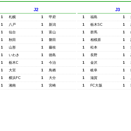
J2
J3
1
札幌
1
甲府
1
福島
1
1
八戸
1
新潟
1
栃木SC
1
1
仙台
1
富山
1
群馬
1
1
秋田
1
磐田
1
相模原
1
1
山形
1
藤枝
1
松本
1
1
いわき
1
徳島
1
長野
1
1
栃木C
1
今治
1
金沢
1
1
大宮
1
鳥栖
1
岐阜
1
1
横浜FC
1
大分
1
滋賀
1
1
湘南
1
宮崎
1
FC大阪
1