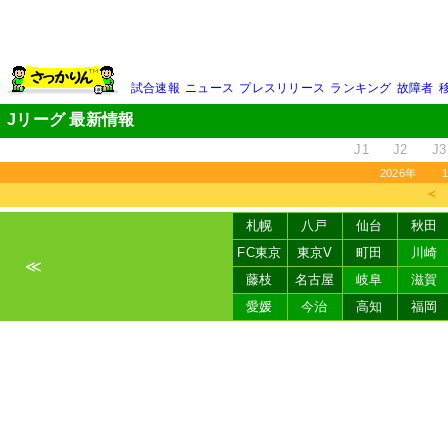
試合速報
ニュース
プレスリリース
ランキング
故障者
Jリーグ 最新情報
J1
J2
J3
2026年
＜
札幌
八戸
仙台
秋田
FC東京
東京V
町田
川崎
≪
藤枝
名古屋
岐阜
滋賀
愛媛
今治
高知
福岡