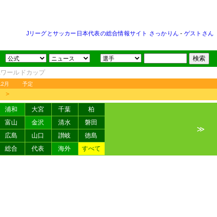
Jリーグとサッカー日本代表の総合情報サイト さっかりん
-
ゲストさん
FAワールドカップ
12月
予定
＞
浦和
大宮
千葉
柏
富山
金沢
清水
磐田
≫
広島
山口
讃岐
徳島
総合
代表
海外
すべて