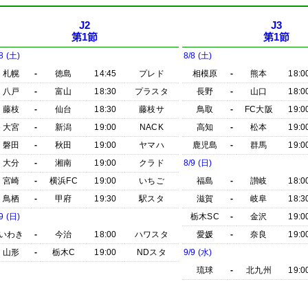
J2
J3
第1節
第1節
8 (土)
8/8 (土)
札幌
-
徳島
14:45
プレド
相模原
-
熊本
18:0
八戸
-
富山
18:30
プラスタ
長野
-
山口
18:0
藤枝
-
仙台
18:30
藤枝サ
鳥取
-
FC大阪
19:0
大宮
-
新潟
19:00
NACK
高知
-
松本
19:0
磐田
-
秋田
19:00
ヤマハ
鹿児島
-
群馬
19:0
大分
-
湘南
19:00
クラド
8/9 (日)
宮崎
-
横浜FC
19:00
いちご
福島
-
讃岐
18:0
鳥栖
-
甲府
19:30
駅スタ
滋賀
-
岐阜
18:3
9 (日)
栃木SC
-
金沢
19:0
いわき
-
今治
18:00
ハワスタ
愛媛
-
奈良
19:0
山形
-
栃木C
19:00
NDスタ
9/9 (水)
琉球
-
北九州
19:0