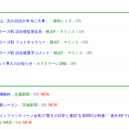
は、次の試合が本当に大事」
-
浦和レッズ
-
1時
ントラーズ戦 試合後監督会見
-
横浜F・マリノス
-
1時
ントラーズ戦 フォトギャラリー
-
横浜F・マリノス
-
0時
ントラーズ戦 試合後選手コメント
-
横浜F・マリノス
-
0時
ケット導入のお知らせ
-
カマタマーレ讃岐
-
0時
咽喉科
-
北國新聞
-
5時
NEW
春新シーズン
-
茨城新聞
-
5時
NEW
ンファンティーノ会長の“驚きの日常と素顔”を英BBCが特集!「過去4年で
トWEB
-
5時
NEW