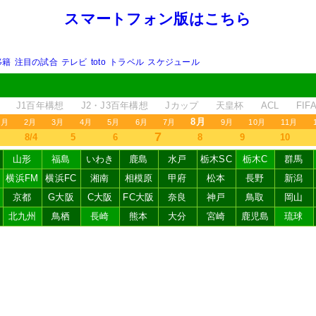
スマートフォン版はこちら
移籍
注目の試合
テレビ
toto
トラベル
スケジュール
J1百年構想
J2・J3百年構想
Jカップ
天皇杯
ACL
FI
8月
1月
2月
3月
4月
5月
6月
7月
9月
10月
11月
7
8/4
5
6
8
9
10
山形
福島
いわき
鹿島
水戸
栃木SC
栃木C
群馬
横浜FM
横浜FC
湘南
相模原
甲府
松本
長野
新潟
京都
G大阪
C大阪
FC大阪
奈良
神戸
鳥取
岡山
北九州
鳥栖
長崎
熊本
大分
宮崎
鹿児島
琉球