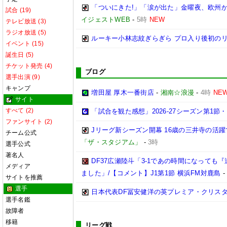
「ついにきた!」「涙が出た」金曜夜、欧州か
試合 (19)
イジェストWEB
-
5時
NEW
テレビ放送 (3)
ラジオ放送 (5)
ルーキー小林志紋ぎらぎら プロ入り後初の
イベント (15)
誕生日 (5)
チケット発売 (4)
ブログ
選手出演 (9)
キャンプ
増田屋 厚木一番街店
-
湘南☆浪漫
-
4時
NE
サイト
すべて (2)
「試合を観た感想」2026-27シーズン第1節・2
ファンサイト (2)
Jリーグ新シーズン開幕 16歳の三井寺の活
チーム公式
「ザ・スタジアム」
-
3時
選手公式
著名人
DF37広瀬陸斗「3-1であの時間になって
メディア
ました」/【コメント】J1第1節 横浜FM対鹿島
サイトを推薦
選手
日本代表DF冨安健洋の英プレミア・クリス
選手名鑑
故障者
移籍
リーグ戦