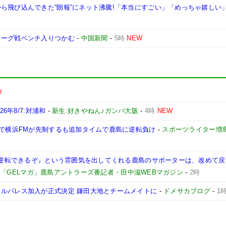
ら飛び込んできた“朗報”にネット沸騰!「本当にすごい」「めっちゃ嬉しい
リーグ戦ベンチ入りつかむ
-
中国新聞
-
5時
NEW
W
6年8/7:対浦和
-
新生:好きやねん♪ガンバ大阪
-
4時
NEW
躍で横浜FMが先制するも追加タイムで鹿島に逆転負け
-
スポーツライター増
も『逆転できるぞ』という雰囲気を出してくれる鹿島のサポーターは、改めて
-
「GELマガ」鹿島アントラーズ番記者・田中滋WEBマガジン
-
2時
タルパレス加入が正式決定 鎌田大地とチームメイトに
-
ドメサカブログ
-
1