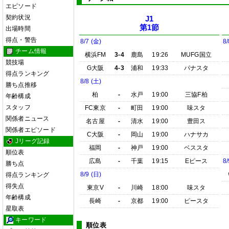
エピソード
契約状況
J1
第1節
出場時間
得点・警告
8/7 (金)
8/
チーム情報
横浜FM
3-4
鹿島
19:26
MUFG国立
競技場
G大阪
4-3
浦和
19:33
パナスタ
得点ランキング
8/8 (土)
勝ち点推移
柏
-
水戸
19:00
三協F柏
年齢構成
スタッフ
FC東京
-
町田
19:00
味スタ
関係者ニュース
名古屋
-
清水
19:00
豊田ス
関係者エピソード
C大阪
-
岡山
19:00
ハナサカ
Jリーグ記録
福岡
-
神戸
19:00
ベススタ
順位表
広島
-
千葉
19:15
Eピース
8/
勝ち点
8/9 (日)
得点ランキング
得失点
東京V
-
川崎
18:00
味スタ
年齢構成
長崎
-
京都
19:00
ピースタ
星取表
キーワード
順位表