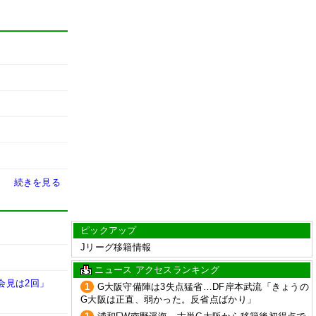
続きを見る
ピックアップ
Jリーグ移籍情報
ニュース アクセスランキング
会見は2回」
1
G大阪守備陣は3失点猛省…DF岸本武流「きょうの
G大阪は正直、弱かった。反省点ばかり」