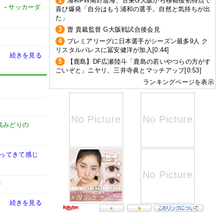
1
浦和FW南野遥海、古巣G大阪から移籍後初得点で
」
-
サッカーダ
喜び爆発「自分はもう浦和の選手。自然と気持ちが出
た」
3
曺 貴裁監督 G大阪戦試合後会見
4
プレミアリーグに日本選手がシーズン最多9人 ク
リスタルパレスに冨安健洋が加入[0:44]
続きを見る
5
【鹿島】DF広瀬陸斗「鹿島の若いやつらの方がす
ごいぞと」ニヤリ、三井寺眞とマッチアップ[0:53]
ランキングページを表示
島みどりの
戻ってきて感じ
時
続きを見る