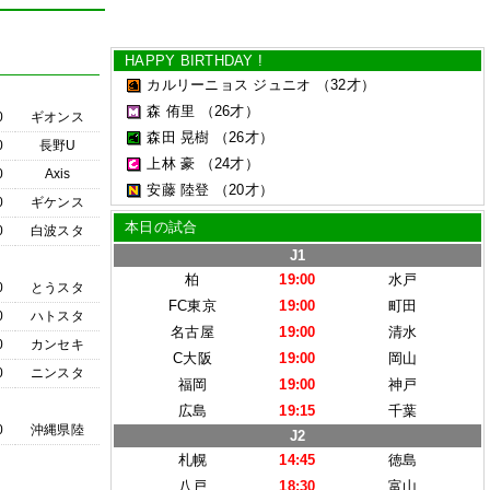
HAPPY BIRTHDAY !
カルリーニョス ジュニオ
（32才）
森 侑里
（26才）
0
ギオンス
森田 晃樹
（26才）
0
長野U
上林 豪
（24才）
0
Axis
安藤 陸登
（20才）
0
ギケンス
本日の試合
0
白波スタ
J1
柏
19:00
水戸
0
とうスタ
FC東京
19:00
町田
0
ハトスタ
名古屋
19:00
清水
0
カンセキ
C大阪
19:00
岡山
0
ニンスタ
福岡
19:00
神戸
広島
19:15
千葉
0
沖縄県陸
J2
札幌
14:45
徳島
八戸
18:30
富山