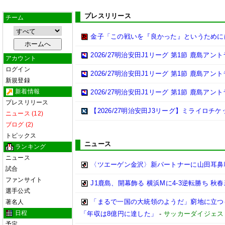
プレスリリース
チーム
金子「この戦いを『良かった』というために
2026/27明治安田J1リーグ 第1節 鹿島ア
アカウント
ログイン
2026/27明治安田J1リーグ 第1節 鹿島ア
新規登録
新着情報
2026/27明治安田J1リーグ 第1節 鹿島ア
プレスリリース
【2026/27明治安田J3リーグ】ミライロチ
ニュース (12)
ブログ (2)
トピックス
ニュース
ランキング
ニュース
〈ツエーゲン金沢〉新パートナーに山田耳鼻
試合
ファンサイト
J1鹿島、開幕飾る 横浜Mに4-3逆転勝ち 秋
選手公式
「まるで一国の大統領のようだ」窮地に立つイ
著名人
日程
「年収は8億円に達した」
-
サッカーダイジェス
予定