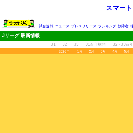
スマート
試合速報
ニュース
プレスリリース
ランキング
故障者
Jリーグ 最新情報
J1
J2
J3
J1百年構想
J2・J3百
2026年
1月
2月
3月
4月
5月