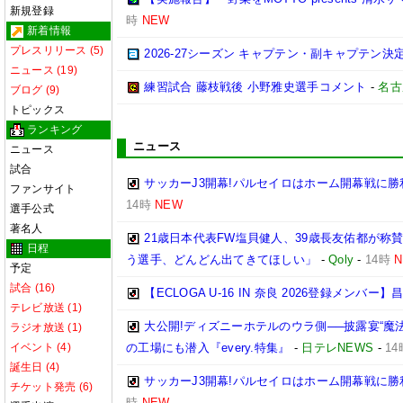
新規登録
時
NEW
新着情報
プレスリリース (5)
2026-27シーズン キャプテン・副キャプテン
ニュース (19)
練習試合 藤枝戦後 小野雅史選手コメント
-
名古
ブログ (9)
トピックス
ランキング
ニュース
ニュース
試合
サッカーJ3開幕!パルセイロはホーム開幕戦に勝
ファンサイト
14時
NEW
選手公式
著名人
21歳日本代表FW塩貝健人、39歳長友佑都が称
日程
う選手、どんどん出てきてほしい」
-
Qoly
-
14時
予定
試合 (16)
【ECLOGA U-16 IN 奈良 2026登録メンバー】昌
テレビ放送 (1)
大公開!ディズニーホテルのウラ側──披露宴“魔
ラジオ放送 (1)
イベント (4)
の工場にも潜入『every.特集』
-
日テレNEWS
-
14
誕生日 (4)
サッカーJ3開幕!パルセイロはホーム開幕戦に勝
チケット発売 (6)
時
NEW