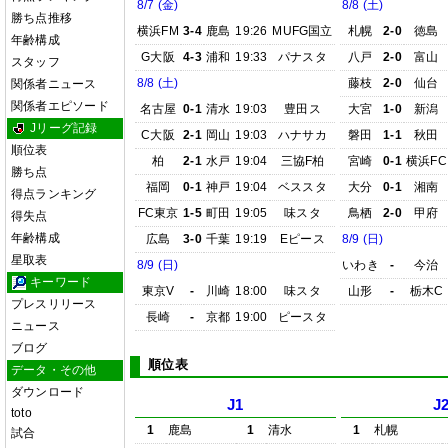
8/7 (金)
8/8 (土)
勝ち点推移
横浜FM
3-4
鹿島
19:26
MUFG国立
札幌
2-0
徳島
年齢構成
G大阪
4-3
浦和
19:33
パナスタ
八戸
2-0
富山
スタッフ
8/8 (土)
藤枝
2-0
仙台
関係者ニュース
関係者エピソード
名古屋
0-1
清水
19:03
豊田ス
大宮
1-0
新潟
Jリーグ記録
C大阪
2-1
岡山
19:03
ハナサカ
磐田
1-1
秋田
順位表
柏
2-1
水戸
19:04
三協F柏
宮崎
0-1
横浜FC
勝ち点
福岡
0-1
神戸
19:04
ベススタ
大分
0-1
湘南
得点ランキング
FC東京
1-5
町田
19:05
味スタ
鳥栖
2-0
甲府
得失点
年齢構成
広島
3-0
千葉
19:19
Eピース
8/9 (日)
星取表
8/9 (日)
いわき
-
今治
キーワード
東京V
-
川崎
18:00
味スタ
山形
-
栃木C
プレスリリース
長崎
-
京都
19:00
ピースタ
ニュース
ブログ
順位表
データ・その他
ダウンロード
J1
J
toto
1
鹿島
1
清水
1
札幌
試合