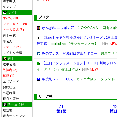
選手出演
キャンプ
サイト
ブログ
すべて (20)
ファンサイト (9)
がんばれ!ニッポン79
-
J OKAYAMA ～岡山
チーム公式 (5)
選手公式
【動画】歴史的転換点を迎えたJリーグ J1史上
著名人
行開幕
-
footballnet【サッカーまとめ】
-
14時
NE
メディア (5)
サイトを推薦
炎のプレス、開幕戦は磐田とドロー
-
関東ブリキ
選手
【直前インフォメーション】J1-1[H] 川崎フロンタ
選手名鑑
イ・グリーン」海江田哲朗
-
14時
NEW
故障者 (3)
移籍 (1)
年度別シュート収支
-
ガンバ大阪データランド(GAMB
エピソード
契約状況
出場時間
リーグ戦
得点・警告
チーム情報
J1
J2
競技場
第1節
第1
得点ランキング