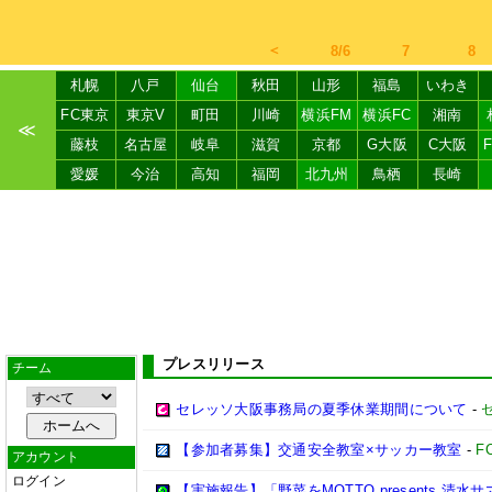
＜
8/6
7
8
札幌
八戸
仙台
秋田
山形
福島
いわき
FC東京
東京V
町田
川崎
横浜FM
横浜FC
湘南
≪
藤枝
名古屋
岐阜
滋賀
京都
G大阪
C大阪
愛媛
今治
高知
福岡
北九州
鳥栖
長崎
プレスリリース
チーム
セレッソ大阪事務局の夏季休業期間について
-
【参加者募集】交通安全教室×サッカー教室
-
F
アカウント
ログイン
【実施報告】「野菜をMOTTO presents 清水