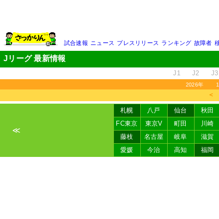
試合速報
ニュース
プレスリリース
ランキング
故障者
Jリーグ 最新情報
J1
J2
J3
2026年
＜
札幌
八戸
仙台
秋田
FC東京
東京V
町田
川崎
≪
藤枝
名古屋
岐阜
滋賀
愛媛
今治
高知
福岡