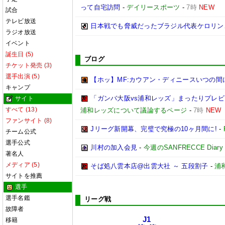
って自宅訪問
-
デイリースポーツ
-
7時
NEW
試合
テレビ放送
日本戦でも脅威だったブラジル代表ケロリン
ラジオ放送
イベント
誕生日 (5)
ブログ
チケット発売 (3)
選手出演 (5)
【ホッ】MF:カウアン・ディニースいつの
キャンプ
「ガンバ大阪vs浦和レッズ」まったりプレビューL
サイト
すべて (13)
浦和レッズについて議論するページ
-
7時
NEW
ファンサイト (8)
Jリーグ新開幕、完璧で究極の10ヶ月間に!
-
チーム公式
選手公式
川村の加入会見
-
今週のSANFRECCE Diary
著名人
メディア (5)
そば処八雲本店@出雲大社 ～ 五段割子
-
浦
サイトを推薦
選手
選手名鑑
リーグ戦
故障者
J1
移籍