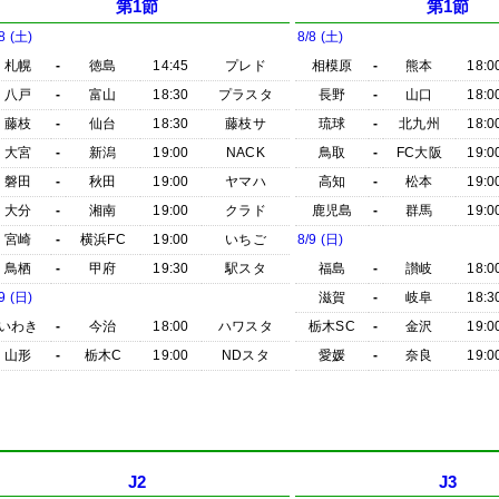
第1節
第1節
8 (土)
8/8 (土)
札幌
-
徳島
14:45
プレド
相模原
-
熊本
18:0
八戸
-
富山
18:30
プラスタ
長野
-
山口
18:0
藤枝
-
仙台
18:30
藤枝サ
琉球
-
北九州
18:0
大宮
-
新潟
19:00
NACK
鳥取
-
FC大阪
19:0
磐田
-
秋田
19:00
ヤマハ
高知
-
松本
19:0
大分
-
湘南
19:00
クラド
鹿児島
-
群馬
19:0
宮崎
-
横浜FC
19:00
いちご
8/9 (日)
鳥栖
-
甲府
19:30
駅スタ
福島
-
讃岐
18:0
9 (日)
滋賀
-
岐阜
18:3
いわき
-
今治
18:00
ハワスタ
栃木SC
-
金沢
19:0
山形
-
栃木C
19:00
NDスタ
愛媛
-
奈良
19:0
J2
J3