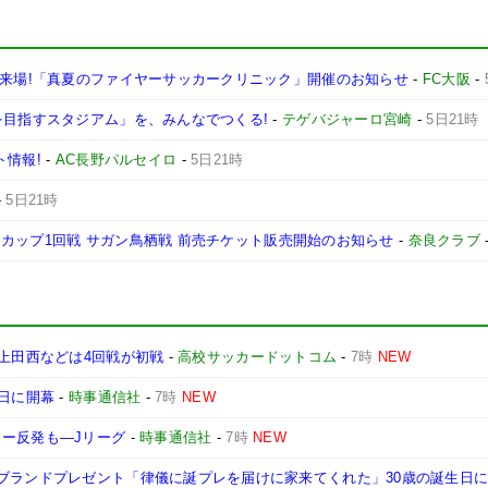
が来場!「真夏のファイヤーサッカークリニック」開催のお知らせ
-
FC大阪
-
を目指すスタジアム」を、みんなでつくる!
-
テゲバジャーロ宮崎
-
5日21時
ト情報!
-
AC長野パルセイロ
-
5日21時
-
5日21時
ヴァンカップ1回戦 サガン鳥栖戦 前売チケット販売開始のお知らせ
-
奈良クラブ
、上田西などは4回戦が初戦
-
高校サッカードットコム
-
7時
NEW
7日に開幕
-
時事通信社
-
7時
NEW
ター反発も―Jリーグ
-
時事通信社
-
7時
NEW
級ブランドプレゼント「律儀に誕プレを届けに家来てくれた」30歳の誕生日