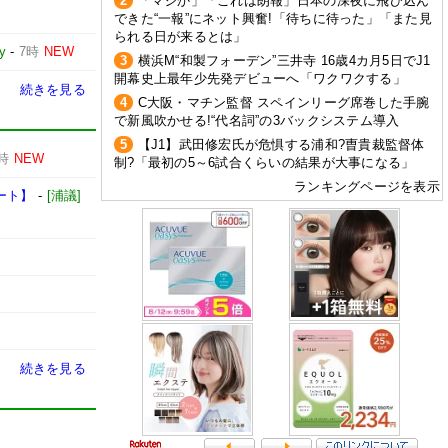
2
「マジか」「これは朗報」日本の深夜に飛び込ん
できた“一報”にネット興奮!「待ちに待った」「また見
られる日が来るとは」
y
-
7時
NEW
3
横浜M“和製フォーデン”三井寺 16歳4カ月5日でJ1
開幕史上最年少先発デビューへ「ワクワクする」
続きを見る
4
C大阪・マチン監督 スペインリーグ席巻した手腕
で新風吹かせる!“代名詞”の3バックシステム導入
5
【J1】武田修宏氏が危惧する浦和?曺貴裁監督体
時
NEW
制?「最初の5～6試合くらいの結果が大事になる」
ランキングページを表示
タート】
-
[浦議]
続きを見る