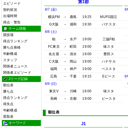
第1節
エピソード
8/7 (金)
8/
契約状況
出場時間
横浜FM
-
鹿島
19:25
MUFG国立
得点・警告
G大阪
-
浦和
19:30
パナスタ
チーム情報
8/8 (土)
競技場
柏
-
水戸
19:00
三協F柏
得点ランキング
FC東京
-
町田
19:00
味スタ
勝ち点推移
年齢構成
名古屋
-
清水
19:00
豊田ス
スタッフ
C大阪
-
岡山
19:00
ハナサカ
関係者ニュース
福岡
-
神戸
19:00
ベススタ
関係者エピソード
広島
-
千葉
19:15
Eピース
8/
Jリーグ記録
8/9 (日)
順位表
東京V
-
川崎
18:00
味スタ
勝ち点
得点ランキング
長崎
-
京都
19:00
ピースタ
得失点
年齢構成
順位表
星取表
キーワード
J1