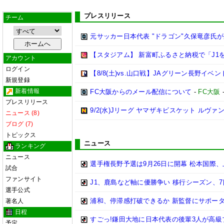
プレスリリース
チーム
元サッカー日本代表 "ドラゴン"久保竜彦氏
【スタジアム】 新富町ふるさと納税で「J1
アカウント
ログイン
【8/8(土)vs.山口戦】JAグリーン長野イベン
新規登録
新着情報
FC大阪からのメール配信について
-
FC大阪
プレスリリース
9/2(水)Jリーグ ヤマザキビスケット ル
ニュース (8)
ブログ (7)
トピックス
ニュース
ランキング
ニュース
選手権長野予選は9月26日に開幕 松本国際
試合
ファンサイト
J1、鹿島など軸に優勝争い 移行シーズン、
選手公式
浦和、停滞感打破できるか 新監督にサポー
著名人
日程
すごっ!鎌田大地に日本代表の後輩3人が高
予定