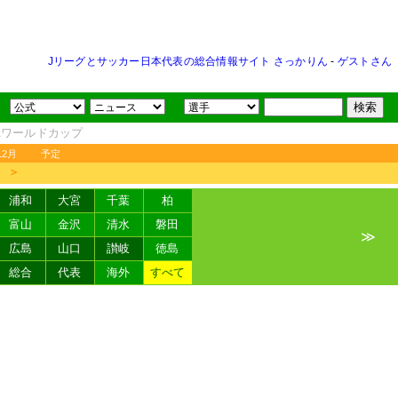
Jリーグとサッカー日本代表の総合情報サイト さっかりん
-
ゲストさん
FAワールドカップ
12月
予定
＞
浦和
大宮
千葉
柏
富山
金沢
清水
磐田
≫
広島
山口
讃岐
徳島
総合
代表
海外
すべて