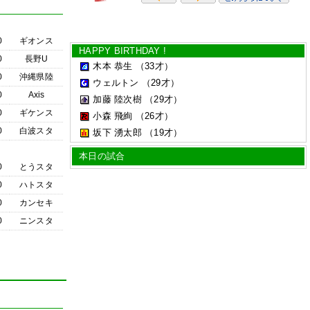
0
ギオンス
HAPPY BIRTHDAY !
0
長野U
木本 恭生
（33才）
0
沖縄県陸
ウェルトン
（29才）
0
Axis
加藤 陸次樹
（29才）
0
ギケンス
小森 飛絢
（26才）
0
白波スタ
坂下 湧太郎
（19才）
本日の試合
0
とうスタ
0
ハトスタ
0
カンセキ
0
ニンスタ