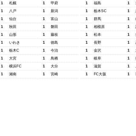
1
札幌
1
甲府
1
福島
1
1
八戸
1
新潟
1
栃木SC
1
1
仙台
1
富山
1
群馬
1
1
秋田
1
磐田
1
相模原
1
1
山形
1
藤枝
1
松本
1
1
いわき
1
徳島
1
長野
1
1
栃木C
1
今治
1
金沢
1
1
大宮
1
鳥栖
1
岐阜
1
1
横浜FC
1
大分
1
滋賀
1
1
湘南
1
宮崎
1
FC大阪
1