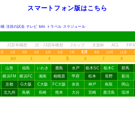
スマートフォン版はこちら
移籍
注目の試合
テレビ
toto
トラベル
スケジュール
J1百年構想
J2・J3百年構想
Jカップ
天皇杯
ACL
FI
8月
1月
2月
3月
4月
5月
6月
7月
9月
10月
11月
5
8/2
3
4
6
7
8
山形
福島
いわき
鹿島
水戸
栃木SC
栃木C
群馬
横浜FM
横浜FC
湘南
相模原
甲府
松本
長野
新潟
京都
G大阪
C大阪
FC大阪
奈良
神戸
鳥取
岡山
北九州
鳥栖
長崎
熊本
大分
宮崎
鹿児島
琉球