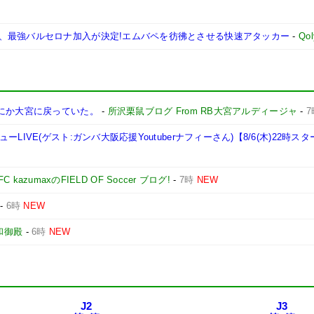
、最強バルセロナ加入が決定!エムバペを彷彿とさせる快速アタッカー
-
Qol
間にか大宮に戻っていた。
-
所沢栗鼠ブログ From RB大宮アルディージャ
-
7
IVE(ゲスト:ガンバ大阪応援Youtuberナフィーさん)【8/6(木)22時ス
FC kazumaxのFIELD OF Soccer ブログ!
-
7時
NEW
-
6時
NEW
和御殿
-
6時
NEW
J2
J3