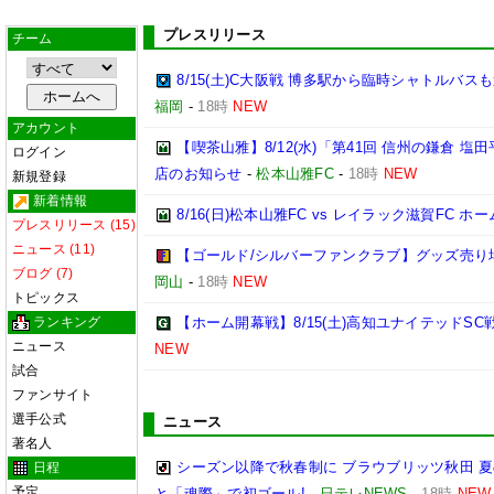
プレスリリース
チーム
8/15(土)C大阪戦 博多駅から臨時シャトルバ
福岡
-
18時
NEW
アカウント
【喫茶山雅】8/12(水)「第41回 信州の鎌倉
ログイン
店のお知らせ
-
松本山雅FC
-
18時
NEW
新規登録
新着情報
8/16(日)松本山雅FC vs レイラック滋賀FC 
プレスリリース (15)
ニュース (11)
【ゴールド/シルバーファンクラブ】グッズ売り
ブログ (7)
岡山
-
18時
NEW
トピックス
ランキング
【ホーム開幕戦】8/15(土)高知ユナイテッドS
ニュース
NEW
試合
ファンサイト
選手公式
ニュース
著名人
シーズン以降で秋春制に ブラウブリッツ秋田 
日程
予定
と「魂際」で初ゴール!
-
日テレNEWS
-
18時
NEW