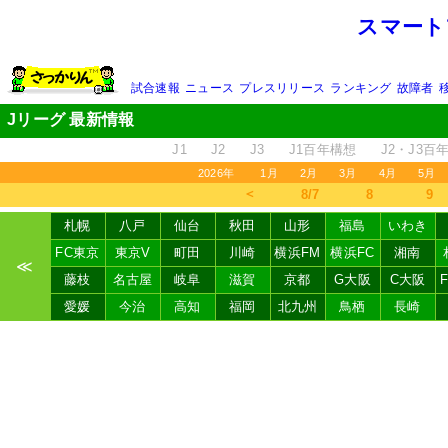
スマート
試合速報
ニュース
プレスリリース
ランキング
故障者
Jリーグ 最新情報
J1
J2
J3
J1百年構想
J2・J3百
2026年
1月
2月
3月
4月
5月
＜
8/7
8
9
札幌
八戸
仙台
秋田
山形
福島
いわき
FC東京
東京V
町田
川崎
横浜FM
横浜FC
湘南
≪
藤枝
名古屋
岐阜
滋賀
京都
G大阪
C大阪
愛媛
今治
高知
福岡
北九州
鳥栖
長崎