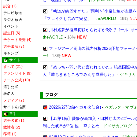
試合 (1)
「軌道が綺麗すぎた」“両利き”小泉佳穂が左足を
テレビ放送
「フェイクも含めて完璧」
-
theWORLD
-
18時
NE
ラジオ放送
イベント
川村拓夢が復帰初戦からわずか3分でゴール! 
誕生日 (6)
theWORLD
-
18時
NEW
チケット発売 (4)
選手出演 (3)
ファジアーノ岡山の戦力分析2026|予想フォー
キャンプ
ー!
-
18時
NEW
サイト
すべて (21)
「めっちゃ弱い代と言われていた」暁星国際中が
ファンサイト (9)
人「勝ちきるところでみんな成長した」
-
ゲキサカ
チーム公式 (10)
選手公式
著名人
ブログ
メディア (2)
サイトを推薦
20226/27記録(ベガルタ仙台)
-
ベガルタ・マヴ
選手
【J3第1節】愛媛が新加入・田村翔太の2ゴール
選手名鑑 (1)
制した岐阜が2位 他…J3まとめ
-
ドメサカブログ
-
故障者 (2)
移籍 (1)