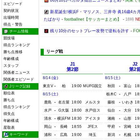
08月10日ベガルタ仙台ニュースまとめ
-
関東で
エピソード
契約状況
新星誕生!横浜F・マリノス、三井寺 眞16歳4カ月
出場時間
たばかり
-
footballnet【サッカーまとめ】
-
18時
N
得点・警告
残り10分のセットプレー攻勢で逆転を許す
-
FO
チーム情報
競技場
得点ランキング
リーグ戦
勝ち点推移
年齢構成
J1
J2
スタッフ
第2節
第2
関係者ニュース
8/14 (金)
8/15 (土)
関係者エピソード
東京V
-
柏
19:00
MUFG国立
秋田
-
富山
18
Jリーグ記録
順位表
8/15 (土)
栃木C
-
八戸
18
勝ち点
鹿島
-
名古屋
18:00
メルスタ
藤枝
-
いわき
18
得点ランキング
水戸
-
G大阪
18:00
水戸信ス
仙台
-
大分
19
得失点
清水
-
横浜FM
18:30
アイスタ
湘南
-
山形
19
年齢構成
岡山
-
長崎
18:55
JFEス
甲府
-
宮崎
19
星取表
キーワード
浦和
-
広島
19:00
埼玉
新潟
-
札幌
19