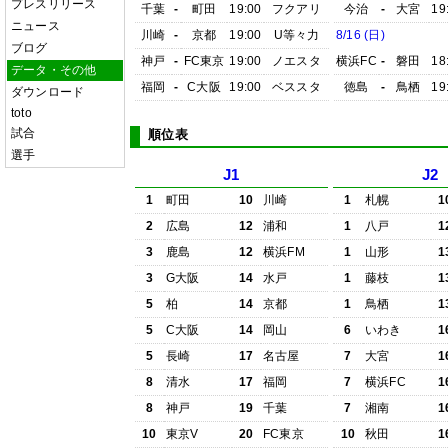
プレスリリース
千葉
-
町田
19:00
フクアリ
今治
-
大宮
19
ニュース
川崎
-
京都
19:00
U等々力
8/16 (日)
ブログ
神戸
-
FC東京
19:00
ノエスタ
横浜FC
-
磐田
18
データ・その他
福岡
-
C大阪
19:00
ベススタ
徳島
-
鳥栖
19
ダウンロード
toto
試合
順位表
選手
J1
J2
1
町田
10
川崎
1
札幌
1
2
広島
12
浦和
1
八戸
1
3
鹿島
12
横浜FM
1
山形
1
3
G大阪
14
水戸
1
藤枝
1
5
柏
14
京都
1
鳥栖
1
5
C大阪
14
岡山
6
いわき
1
5
長崎
17
名古屋
7
大宮
1
8
清水
17
福岡
7
横浜FC
1
8
神戸
19
千葉
7
湘南
1
10
東京V
20
FC東京
10
秋田
1