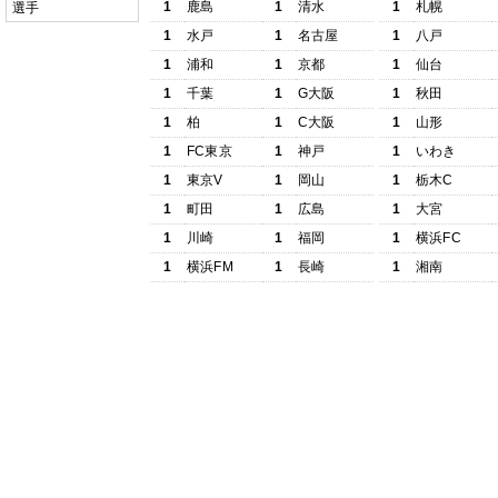
1
鹿島
1
清水
1
札幌
選手
1
水戸
1
名古屋
1
八戸
1
浦和
1
京都
1
仙台
1
千葉
1
G大阪
1
秋田
1
柏
1
C大阪
1
山形
1
FC東京
1
神戸
1
いわき
1
東京V
1
岡山
1
栃木C
1
町田
1
広島
1
大宮
1
川崎
1
福岡
1
横浜FC
1
横浜FM
1
長崎
1
湘南