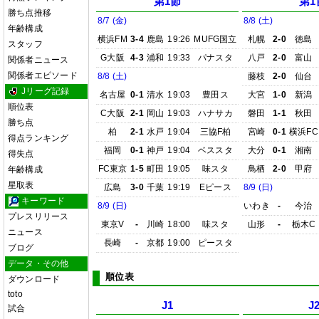
第1節
第1
勝ち点推移
8/7 (金)
8/8 (土)
年齢構成
横浜FM
3-4
鹿島
19:26
MUFG国立
札幌
2-0
徳島
スタッフ
G大阪
4-3
浦和
19:33
パナスタ
八戸
2-0
富山
関係者ニュース
関係者エピソード
8/8 (土)
藤枝
2-0
仙台
Jリーグ記録
名古屋
0-1
清水
19:03
豊田ス
大宮
1-0
新潟
順位表
C大阪
2-1
岡山
19:03
ハナサカ
磐田
1-1
秋田
勝ち点
柏
2-1
水戸
19:04
三協F柏
宮崎
0-1
横浜FC
得点ランキング
福岡
0-1
神戸
19:04
ベススタ
大分
0-1
湘南
得失点
FC東京
1-5
町田
19:05
味スタ
鳥栖
2-0
甲府
年齢構成
星取表
広島
3-0
千葉
19:19
Eピース
8/9 (日)
キーワード
8/9 (日)
いわき
-
今治
プレスリリース
東京V
-
川崎
18:00
味スタ
山形
-
栃木C
ニュース
長崎
-
京都
19:00
ピースタ
ブログ
データ・その他
順位表
ダウンロード
toto
J1
J
試合