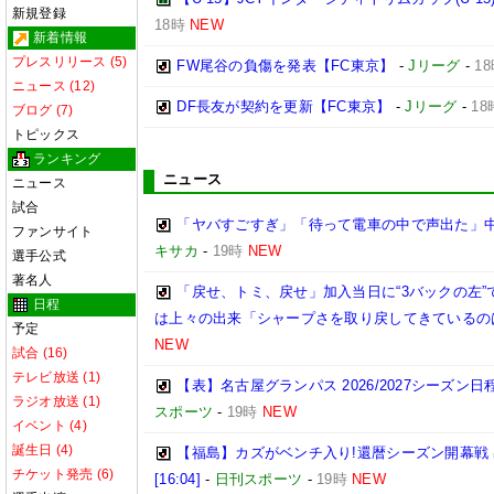
新規登録
18時
NEW
新着情報
プレスリリース (5)
FW尾谷の負傷を発表【FC東京】
-
Jリーグ
-
1
ニュース (12)
DF長友が契約を更新【FC東京】
-
Jリーグ
-
18
ブログ (7)
トピックス
ランキング
ニュース
ニュース
試合
「ヤバすごすぎ」「待って電車の中で声出た」
ファンサイト
キサカ
-
19時
NEW
選手公式
著名人
「戻せ、トミ、戻せ」加入当日に“3バックの左”
日程
は上々の出来「シャープさを取り戻してきているの
予定
NEW
試合 (16)
テレビ放送 (1)
【表】名古屋グランパス 2026/2027シーズ
ラジオ放送 (1)
スポーツ
-
19時
NEW
イベント (4)
誕生日 (4)
【福島】カズがベンチ入り!還暦シーズン開幕戦
チケット発売 (6)
[16:04]
-
日刊スポーツ
-
19時
NEW