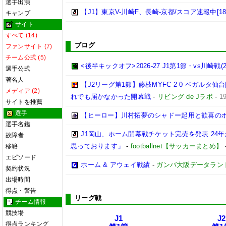
選手出演
【J1】東京V-川崎F、長崎-京都/スコア速報中[18:
キャンプ
サイト
すべて (14)
ブログ
ファンサイト (7)
チーム公式 (5)
<後半キックオフ>2026-27 J1第1節・vs川崎戦(202
選手公式
著名人
【J2リーグ第1節】藤枝MYFC 2-0 ベガルタ
メディア (2)
れでも届かなかった開幕戦
-
リビング de Jラボ
-
1
サイトを推薦
選手
【ヒーロー】川村拓夢のシャドー起用と歓喜の
選手名鑑
J1岡山、ホーム開幕戦チケット完売を発表 24
故障者
思っております」
-
footballnet【サッカーまとめ】
移籍
エピソード
ホーム & アウェイ戦績
-
ガンバ大阪データランド(GA
契約状況
出場時間
得点・警告
リーグ戦
チーム情報
競技場
J1
J2
得点ランキング