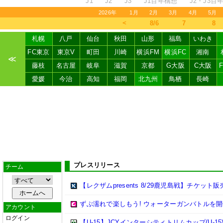
J1
J2
J3
J1百年構想
J2・J3百
2026年
1月
2月
3月
4月
5月
＜
8/6
7
8
札幌
八戸
仙台
秋田
山形
福島
いわき
FC東京
東京V
町田
川崎
横浜FM
横浜FC
湘南
≪
藤枝
名古屋
岐阜
滋賀
京都
G大阪
C大阪
愛媛
今治
高知
福岡
北九州
鳥栖
長崎
プレスリリース
チーム
【レクザムpresents 8/29鹿児島戦】チケット
ずぶ濡れで楽しもう! ウォーターガンバトルを開
アカウント
ログイン
【U-15】JCYインターシティトリムカップ(U-15