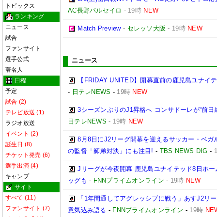
トピックス
AC長野パルセイロ
-
19時
NEW
ランキング
ニュース
Match Preview
-
セレッソ大阪
-
19時
NEW
試合
ファンサイト
選手公式
ニュース
著名人
【FRIDAY UNITED】開幕直前の鹿児島ユナ
日程
予定
-
日テレNEWS
-
19時
NEW
試合 (2)
3シーズンぶりのJ1昇格へ コンサドーレが“前日
テレビ放送 (1)
日テレNEWS
-
19時
NEW
ラジオ放送
イベント (2)
8月8日にJ2リーグ開幕を迎えるサッカー・ベガ
誕生日 (8)
の監督「師弟対決」にも注目!
-
TBS NEWS DIG
-
チケット発売 (6)
選手出演 (4)
Jリーグが今夜開幕 鹿児島ユナイテッド8日ホー
キャンプ
ッグも
-
FNNプライムオンライン
-
19時
NEW
サイト
すべて (11)
「1年間通してアグレッシブに戦う」あすJ2リー
ファンサイト (7)
意気込み語る
-
FNNプライムオンライン
-
19時
NE