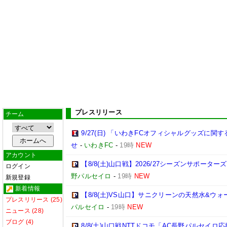
プレスリリース
チーム
9/27(日) 「いわきFCオフィシャルグッズに
せ
-
いわきFC
-
19時
NEW
アカウント
【8/8(土)山口戦】2026/27シーズンサポー
ログイン
野パルセイロ
-
19時
NEW
新規登録
新着情報
【8/8(土)VS山口】サニクリーンの天然水&
プレスリリース (25)
パルセイロ
-
19時
NEW
ニュース (28)
ブログ (4)
8/8(土)山口戦NTTドコモ「AC長野パルセイ