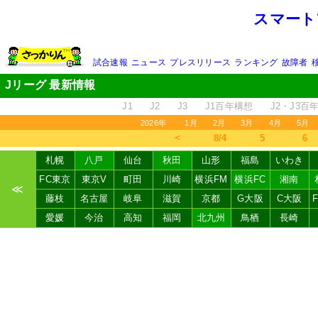
スマート
試合速報
ニュース
プレスリリース
ランキング
故障者
Jリーグ 最新情報
J1
J2
J3
J1百年構想
J2・J3百
2026年
1月
2月
3月
4月
5月
＜
8/4
5
6
札幌
八戸
仙台
秋田
山形
福島
いわき
FC東京
東京V
町田
川崎
横浜FM
横浜FC
湘南
≪
藤枝
名古屋
岐阜
滋賀
京都
G大阪
C大阪
愛媛
今治
高知
福岡
北九州
鳥栖
長崎