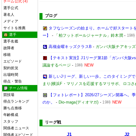
チーム公式 (4)
選手公式
著名人
ブログ
メディア
サイトを推薦
タフなシーズンの始まり。ホームで好スタートを切り
選手
ー】
-
「柏フットボールジャーナル」鈴木潤
-
19時
選手名鑑
高槻金曜キッズクラスB
-
ガンバ大阪チアキッズ
故障者
移籍
【テキスト実況】J1リーグ第1節「ガンバ大阪v
エピソード
議論するページ
-
19時
NEW
契約状況
出場時間
新しいJリーグ、新しい一歩。このタイミング
得点・警告
まり(横浜F・マリノスを応援するマリサポ、ロコさ
チーム情報
競技場
【フォトレポート】2026/27シーズン開幕へ
得点ランキング
のか。
-
Dio-maga(ディオマガ)
-
19時
NEW
勝ち点推移
年齢構成
スタッフ
リーグ戦
関係者ニュース
J1
J2
関係者エピソード