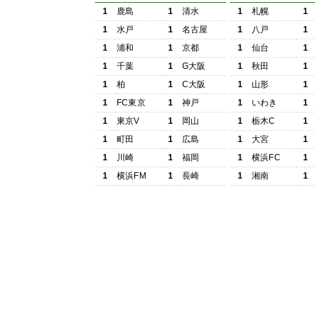
1
鹿島
1
清水
1
札幌
1
1
水戸
1
名古屋
1
八戸
1
1
浦和
1
京都
1
仙台
1
1
千葉
1
G大阪
1
秋田
1
1
柏
1
C大阪
1
山形
1
1
FC東京
1
神戸
1
いわき
1
1
東京V
1
岡山
1
栃木C
1
1
町田
1
広島
1
大宮
1
1
川崎
1
福岡
1
横浜FC
1
1
横浜FM
1
長崎
1
湘南
1