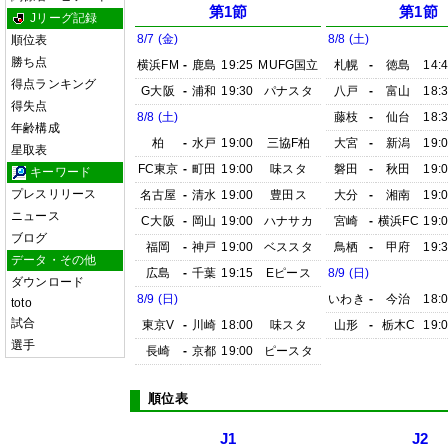
第1節
第1節
Jリーグ記録
8/7 (金)
8/8 (土)
順位表
勝ち点
横浜FM
-
鹿島
19:25
MUFG国立
札幌
-
徳島
14:
得点ランキング
G大阪
-
浦和
19:30
パナスタ
八戸
-
富山
18:
得失点
8/8 (土)
藤枝
-
仙台
18:
年齢構成
柏
-
水戸
19:00
三協F柏
大宮
-
新潟
19:
星取表
FC東京
-
町田
19:00
味スタ
磐田
-
秋田
19:
キーワード
プレスリリース
名古屋
-
清水
19:00
豊田ス
大分
-
湘南
19:
ニュース
C大阪
-
岡山
19:00
ハナサカ
宮崎
-
横浜FC
19:
ブログ
福岡
-
神戸
19:00
ベススタ
鳥栖
-
甲府
19:
データ・その他
広島
-
千葉
19:15
Eピース
8/9 (日)
ダウンロード
8/9 (日)
いわき
-
今治
18:
toto
試合
東京V
-
川崎
18:00
味スタ
山形
-
栃木C
19:
選手
長崎
-
京都
19:00
ピースタ
順位表
J1
J2