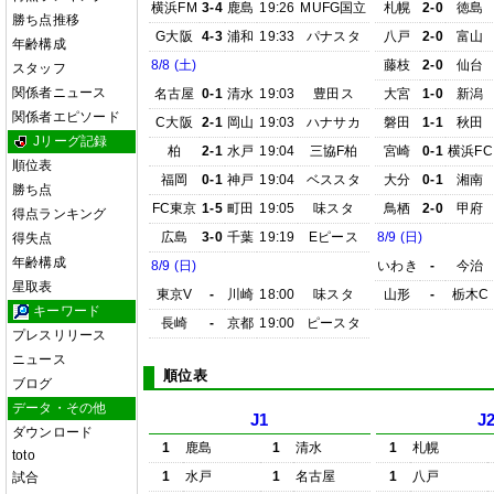
横浜FM
3-4
鹿島
19:26
MUFG国立
札幌
2-0
徳島
勝ち点推移
G大阪
4-3
浦和
19:33
パナスタ
八戸
2-0
富山
年齢構成
8/8 (土)
藤枝
2-0
仙台
スタッフ
関係者ニュース
名古屋
0-1
清水
19:03
豊田ス
大宮
1-0
新潟
関係者エピソード
C大阪
2-1
岡山
19:03
ハナサカ
磐田
1-1
秋田
Jリーグ記録
柏
2-1
水戸
19:04
三協F柏
宮崎
0-1
横浜FC
順位表
福岡
0-1
神戸
19:04
ベススタ
大分
0-1
湘南
勝ち点
FC東京
1-5
町田
19:05
味スタ
鳥栖
2-0
甲府
得点ランキング
広島
3-0
千葉
19:19
Eピース
8/9 (日)
得失点
年齢構成
8/9 (日)
いわき
-
今治
星取表
東京V
-
川崎
18:00
味スタ
山形
-
栃木C
キーワード
長崎
-
京都
19:00
ピースタ
プレスリリース
ニュース
順位表
ブログ
データ・その他
J1
J
ダウンロード
1
鹿島
1
清水
1
札幌
toto
1
水戸
1
名古屋
1
八戸
試合