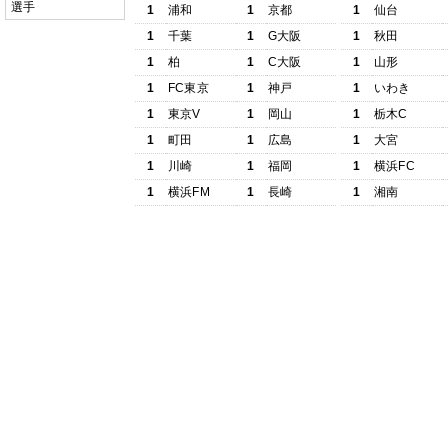
選手
1
浦和
1
京都
1
仙台
1
千葉
1
G大阪
1
秋田
1
柏
1
C大阪
1
山形
1
FC東京
1
神戸
1
いわき
1
東京V
1
岡山
1
栃木C
1
町田
1
広島
1
大宮
1
川崎
1
福岡
1
横浜FC
1
横浜FM
1
長崎
1
湘南