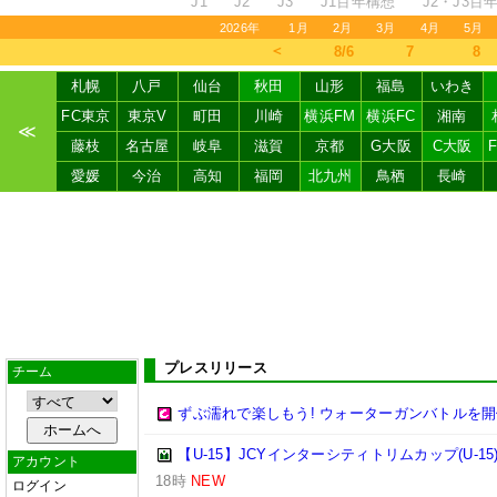
J1
J2
J3
J1百年構想
J2・J3百
2026年
1月
2月
3月
4月
5月
＜
8/6
7
8
札幌
八戸
仙台
秋田
山形
福島
いわき
FC東京
東京V
町田
川崎
横浜FM
横浜FC
湘南
≪
藤枝
名古屋
岐阜
滋賀
京都
G大阪
C大阪
愛媛
今治
高知
福岡
北九州
鳥栖
長崎
プレスリリース
チーム
ずぶ濡れで楽しもう! ウォーターガンバトルを開
【U-15】JCYインターシティトリムカップ(U-15
アカウント
18時
NEW
ログイン