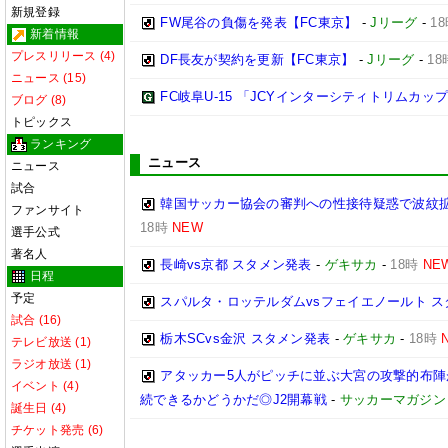
新規登録
FW尾谷の負傷を発表【FC東京】
-
Jリーグ
-
1
新着情報
プレスリリース (4)
DF長友が契約を更新【FC東京】
-
Jリーグ
-
18
ニュース (15)
FC岐阜U-15 「JCYインターシティトリムカップ (U
ブログ (8)
トピックス
ランキング
ニュース
ニュース
試合
韓国サッカー協会の審判への性接待疑惑で波紋拡
ファンサイト
18時
NEW
選手公式
著名人
長崎vs京都 スタメン発表
-
ゲキサカ
-
18時
NE
日程
予定
スパルタ・ロッテルダムvsフェイエノールト 
試合 (16)
栃木SCvs金沢 スタメン発表
-
ゲキサカ
-
18時
テレビ放送 (1)
ラジオ放送 (1)
アタッカー5人がピッチに並ぶ大宮の攻撃的布
イベント (4)
続できるかどうかだ◎J2開幕戦
-
サッカーマガジン
誕生日 (4)
チケット発売 (6)