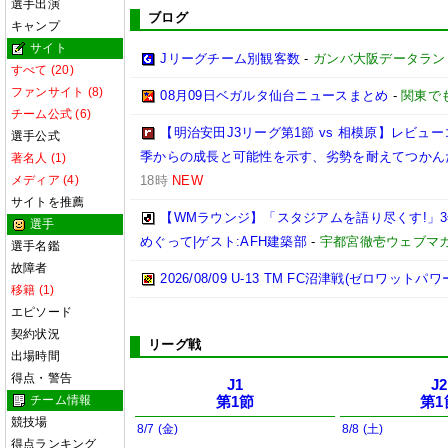
選手出演
ブログ
キャンプ
サイト
Jリーグチーム別観客数
-
ガンバ大阪データランド(GA
すべて (20)
ファンサイト (8)
08月09日ベガルタ仙台ニュースまとめ
-
関東で
チーム公式 (6)
【明治安田J3リーグ第1節 vs 相模原】レビ
選手公式
季からの成長と可能性を示す、劣勢を耐えてつかん
著名人 (1)
メディア (4)
18時
NEW
サイトを推薦
【WMラウンジ】「スタジアムを語り尽くす!」
選手
めぐって|ゲスト:AFH建築部
-
宇都宮徹壱ウェブマ
選手名鑑
故障者
2026/08/09 U-13 TM FC沼津戦(ゼロワットパ
移籍 (1)
エピソード
契約状況
リーグ戦
出場時間
得点・警告
J1
J2
チーム情報
第1節
第1
競技場
8/7 (金)
8/8 (土)
得点ランキング