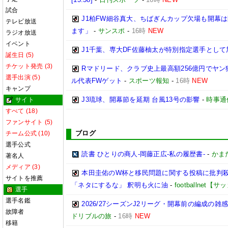
試合
J1柏FW細谷真大、ちばぎんカップ欠場も開幕
テレビ放送
ます」
-
サンスポ
-
16時
NEW
ラジオ放送
イベント
J1千葉、専大DF佐藤柚太が特別指定選手として
誕生日 (5)
チケット発売 (3)
Rマドリード、クラブ史上最高額256億円でヤン
選手出演 (5)
ル代表FWゲット
-
スポーツ報知
-
16時
NEW
キャンプ
J3琉球、開幕節を延期 台風13号の影響
-
時事通
サイト
すべて (18)
ファンサイト (5)
ブログ
チーム公式 (10)
選手公式
読書 ひとりの商人-岡藤正広-私の履歴書-
-
かまた
著名人
メディア (3)
本田圭佑のW杯と移民問題に関する投稿に批判殺
サイトを推薦
「ネタにするな」 釈明も火に油
-
footballnet
選手
選手名鑑
2026/27シーズンJ2リーグ・開幕前の編成の
故障者
ドリブルの旅
-
16時
NEW
移籍