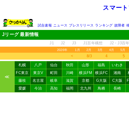
スマート
試合速報
ニュース
プレスリリース
ランキング
故障者
Jリーグ 最新情報
J1
J2
J3
J1百年構想
J2・J3百
2026年
1月
2月
3月
4月
5月
＜
8/3
4
5
札幌
八戸
仙台
秋田
山形
福島
いわき
FC東京
東京V
町田
川崎
横浜FM
横浜FC
湘南
≪
藤枝
名古屋
岐阜
滋賀
京都
G大阪
C大阪
愛媛
今治
高知
福岡
北九州
鳥栖
長崎