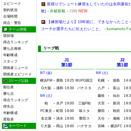
エピソード
居残りでシュート練習をしていたのは永井謙佑たち
契約状況
枚)
-
赤鯱新報
-
15時
NEW
出場時間
【練習場だより】10年前に、できなかったこと～
得点・警告
コーチが選手たちに伝えたいこと。
-
kumamoto Foo
チーム情報
競技場
得点ランキング
リーグ戦
勝ち点推移
年齢構成
J1
J2
スタッフ
第1節
第1節
関係者ニュース
8/7 (金)
8/8 (土)
関係者エピソード
横浜FM
-
鹿島
19:25
MUFG国立
札幌
-
徳島
14:
Jリーグ記録
順位表
G大阪
-
浦和
19:30
パナスタ
八戸
-
富山
18:
勝ち点
8/8 (土)
藤枝
-
仙台
18:
得点ランキング
柏
-
水戸
19:00
三協F柏
大宮
-
新潟
19:
得失点
FC東京
-
町田
19:00
味スタ
磐田
-
秋田
19:
年齢構成
名古屋
-
清水
19:00
豊田ス
大分
-
湘南
19:
星取表
キーワード
C大阪
-
岡山
19:00
ハナサカ
宮崎
-
横浜FC
19: