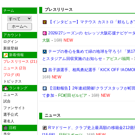
プレスリリース
チーム
【インタビュー】マテウス カストロ「頼もしき“
2026/27シーズンの セレッソ大阪応援ナビゲ
アカウント
大阪
-
16時
NEW
ログイン
新規登録
テープの巻心を集めて緑の地球を守ろう! 「第1
新着情報
とスタジアム回収実施のお知らせ
-
アビスパ福岡
-
プレスリリース (21)
ニュース (23)
昌子源選手、相馬勇紀選手「KICK OFF !AOM
ブログ (4)
16時
NEW
トピックス
ランキング
【活動報告】2年連続開催!クラブスタッフが町
ニュース
て参加
-
FC町田ゼルビア
-
16時
NEW
試合
ファンサイト
選手公式
ニュース
著名人
Rマドリード、クラブ史上最高額の移籍金212億
日程
予定
[15:58]
-
日刊スポーツ
-
16時
NEW