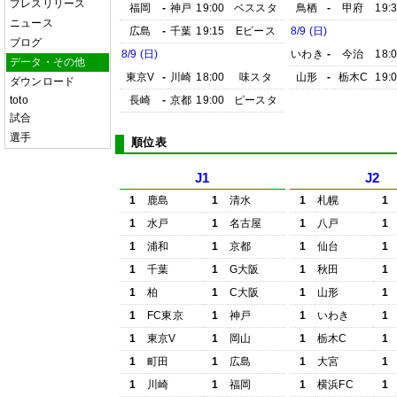
プレスリリース
福岡
-
神戸
19:00
ベススタ
鳥栖
-
甲府
19:
ニュース
広島
-
千葉
19:15
Eピース
8/9 (日)
ブログ
8/9 (日)
いわき
-
今治
18:
データ・その他
東京V
-
川崎
18:00
味スタ
山形
-
栃木C
19:
ダウンロード
toto
長崎
-
京都
19:00
ピースタ
試合
選手
順位表
J1
J2
1
鹿島
1
清水
1
札幌
1
1
水戸
1
名古屋
1
八戸
1
1
浦和
1
京都
1
仙台
1
1
千葉
1
G大阪
1
秋田
1
1
柏
1
C大阪
1
山形
1
1
FC東京
1
神戸
1
いわき
1
1
東京V
1
岡山
1
栃木C
1
1
町田
1
広島
1
大宮
1
1
川崎
1
福岡
1
横浜FC
1