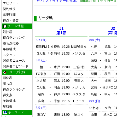
だ?」ストライカーの意地
-
footballnet【サッカ
エピソード
契約状況
出場時間
リーグ戦
得点・警告
チーム情報
J1
J2
競技場
第1節
第1
得点ランキング
8/7 (金)
8/8 (土)
勝ち点推移
横浜FM
3-4
鹿島
19:26
MUFG国立
札幌
-
徳島
1
年齢構成
G大阪
4-3
浦和
19:33
パナスタ
八戸
-
富山
1
スタッフ
8/8 (土)
藤枝
-
仙台
1
関係者ニュース
関係者エピソード
柏
-
水戸
19:00
三協F柏
大宮
-
新潟
1
Jリーグ記録
FC東京
-
町田
19:00
味スタ
磐田
-
秋田
1
順位表
名古屋
-
清水
19:00
豊田ス
大分
-
湘南
1
勝ち点
C大阪
-
岡山
19:00
ハナサカ
宮崎
-
横浜FC
1
得点ランキング
福岡
-
神戸
19:00
ベススタ
鳥栖
-
甲府
1
得失点
年齢構成
広島
-
千葉
19:15
Eピース
8/9 (日)
星取表
8/9 (日)
いわき
-
今治
1
キーワード
東京V
-
川崎
18:00
味スタ
山形
-
栃木C
1