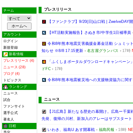
プレスリリース
チーム
【ファンクラブ】9/20(日)山口戦 | ZwelveDAY
【HT活動実施報告】さぬき市/中学生1日補導員
アカウント
ログイン
令和8年熊本地震災害義援金募金活動 シュミッ
新規登録
知らせ ※8/8 17:15更新
-
名古屋グランパス
-
17時
新着情報
プレスリリース (4)
「ふくしまポータルダウンロードキャンペーン
ニュース (28)
ドFC
-
17時
ブログ (4)
令和8年熊本地震被災地への支援物資協力に関す
トピックス
ランキング
ニュース
ニュース
試合
ファンサイト
【J1広島】新たなる歴史の幕開け。広島ー千葉
選手公式
先発、復帰の川村、新加入のアレーはサブスタート
著名人
日程
いわき、福島U あす開幕戦
-
福島民報
-
18時
N
予定