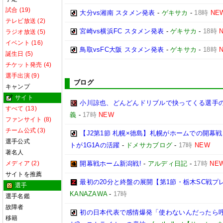
試合 (19)
大分vs湘南 スタメン発表
-
ゲキサカ
-
18時
NE
テレビ放送 (2)
宮崎vs横浜FC スタメン発表
-
ゲキサカ
-
18時
ラジオ放送 (5)
イベント (16)
鳥取vsFC大阪 スタメン発表
-
ゲキサカ
-
18時
誕生日 (5)
チケット発売 (4)
選手出演 (9)
ブログ
キャンプ
サイト
小川諒也、どんどんドリブルで抉ってくる選手
すべて (13)
義
-
17時
NEW
ファンサイト (8)
チーム公式 (3)
【J2第1節 札幌×徳島】札幌がホームでの開幕
選手公式
トが1G1Aの活躍
-
ドメサカブログ
-
17時
NEW
著名人
メディア (2)
開幕戦ホーム新潟戦!
-
アルディ日記
-
17時
NE
サイトを推薦
最初の20分と終盤の展開【第1節・栃木SC戦プ
選手
KANAZAWA
-
17時
選手名鑑
故障者
初の日本代表で感情爆発「使わないんだったら呼
移籍