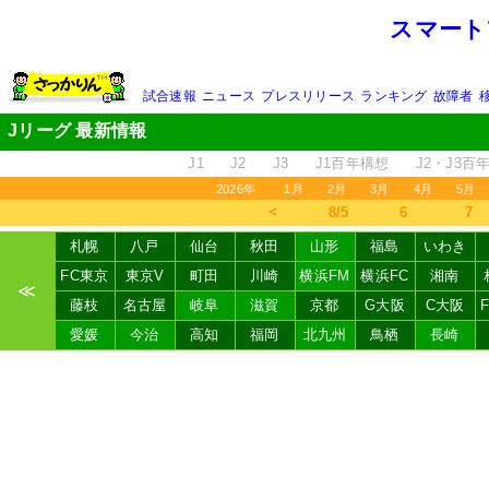
スマート
試合速報
ニュース
プレスリリース
ランキング
故障者
Jリーグ 最新情報
J1
J2
J3
J1百年構想
J2・J3百
2026年
1月
2月
3月
4月
5月
＜
8/5
6
7
札幌
八戸
仙台
秋田
山形
福島
いわき
FC東京
東京V
町田
川崎
横浜FM
横浜FC
湘南
≪
藤枝
名古屋
岐阜
滋賀
京都
G大阪
C大阪
愛媛
今治
高知
福岡
北九州
鳥栖
長崎