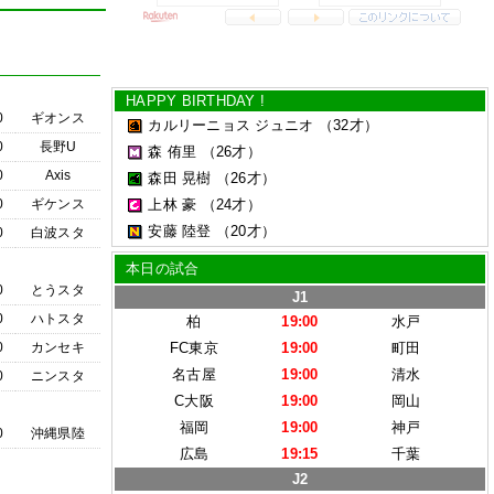
HAPPY BIRTHDAY !
0
ギオンス
カルリーニョス ジュニオ
（32才）
0
長野U
森 侑里
（26才）
0
Axis
森田 晃樹
（26才）
0
ギケンス
上林 豪
（24才）
安藤 陸登
（20才）
0
白波スタ
本日の試合
0
とうスタ
J1
0
ハトスタ
柏
19:00
水戸
0
カンセキ
FC東京
19:00
町田
名古屋
19:00
清水
0
ニンスタ
C大阪
19:00
岡山
福岡
19:00
神戸
0
沖縄県陸
広島
19:15
千葉
J2