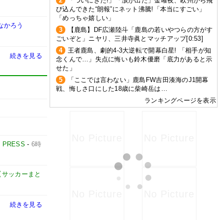
2
「ついにきた!」「涙が出た」金曜夜、欧州から飛
び込んできた“朗報”にネット沸騰!「本当にすごい」
「めっちゃ嬉しい」
なかろう
3
【鹿島】DF広瀬陸斗「鹿島の若いやつらの方がす
ごいぞと」ニヤリ、三井寺眞とマッチアップ[0:53]
4
王者鹿島、劇的4-3大逆転で開幕白星! 「相手が知
続きを見る
念くんで…」失点に悔いも鈴木優磨「底力があると示
せた」
5
「ここでは言わない」鹿島FW吉田湊海のJ1開幕
戦、悔しさ口にした18歳に柴崎岳は…
ランキングページを表示
E PRESS
-
6時
net【サッカーまと
続きを見る