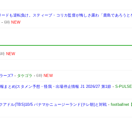
リードも逆転負け。スティーブ・コリカ監督が悔しさ露わ「鹿島であろうと
B
-
6時
NEW
6時
NEW
ラーズ?
-
タケゴラ
-
6時
NEW
とめ|スタメン予想・怪我・出場停止情報 J1 2026/27 第1節
-
S-PULS
クアドル(TBS)10/5 パナマかニュージーランド(テレ朝)と対戦
-
football