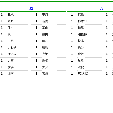
J2
J3
1
札幌
1
甲府
1
福島
1
1
八戸
1
新潟
1
栃木SC
1
1
仙台
1
富山
1
群馬
1
1
秋田
1
磐田
1
相模原
1
1
山形
1
藤枝
1
松本
1
1
いわき
1
徳島
1
長野
1
1
栃木C
1
今治
1
金沢
1
1
大宮
1
鳥栖
1
岐阜
1
1
横浜FC
1
大分
1
滋賀
1
1
湘南
1
宮崎
1
FC大阪
1