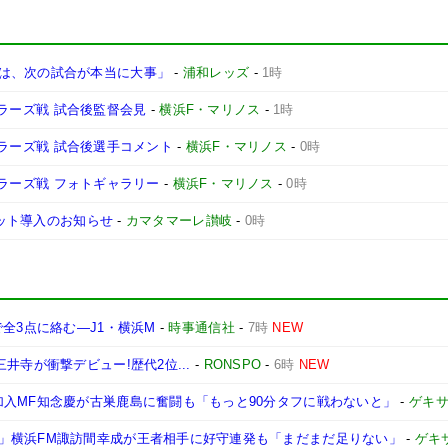
は、次の試合が本当に大事」
-
浦和レッズ
-
1時
ントラーズ戦 試合後監督会見
-
横浜F・マリノス
-
1時
ントラーズ戦 試合後選手コメント
-
横浜F・マリノス
-
0時
ントラーズ戦 フォトギャラリー
-
横浜F・マリノス
-
0時
ケット導入のお知らせ
-
カマタマーレ讃岐
-
0時
全3点に絡む―J1・横浜M
-
時事通信社
-
7時
NEW
井寺が衝撃デビュー!歴代2位...
-
RONSPO
-
6時
NEW
加入MF知念慶が古巣鹿島に奮闘も「もっと90分タフに戦わないと」
-
ゲキ
」横浜FM諏訪間幸成が王者相手に好守連発も「まだまだ足りない」
-
ゲキ