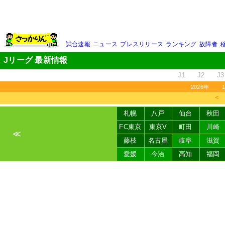
試合速報
ニュース
プレスリリース
ランキング
故障者
Jリーグ 最新情報
J1
J2
J3
2026年
＜
札幌
八戸
仙台
秋田
FC東京
東京V
町田
川崎
≪
藤枝
名古屋
岐阜
滋賀
愛媛
今治
高知
福岡