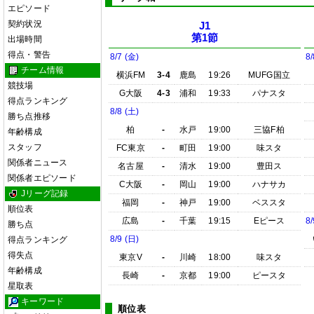
エピソード
契約状況
J1
第1節
出場時間
得点・警告
8/7 (金)
8/
チーム情報
横浜FM
3-4
鹿島
19:26
MUFG国立
競技場
G大阪
4-3
浦和
19:33
パナスタ
得点ランキング
8/8 (土)
勝ち点推移
柏
-
水戸
19:00
三協F柏
年齢構成
スタッフ
FC東京
-
町田
19:00
味スタ
関係者ニュース
名古屋
-
清水
19:00
豊田ス
関係者エピソード
C大阪
-
岡山
19:00
ハナサカ
Jリーグ記録
福岡
-
神戸
19:00
ベススタ
順位表
広島
-
千葉
19:15
Eピース
8/
勝ち点
8/9 (日)
得点ランキング
得失点
東京V
-
川崎
18:00
味スタ
年齢構成
長崎
-
京都
19:00
ピースタ
星取表
キーワード
順位表