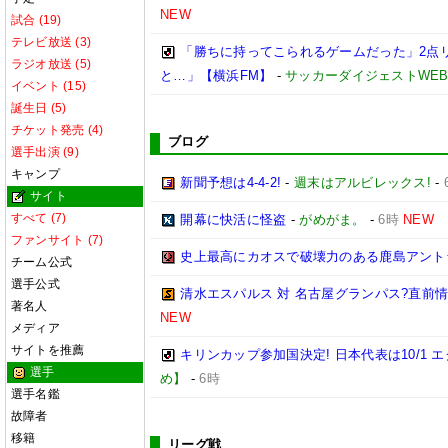
NEW
試合 (19)
テレビ放送 (3)
「勝ちに持ってこられるゲームだった」2点
ラジオ放送 (5)
と…」【横浜FM】
-
サッカーダイジェストWE
イベント (15)
誕生日 (5)
チケット発売 (4)
ブログ
選手出演 (9)
キャンプ
新聞予想は4-4-2!
-
週末はアルビレックス!
-
サイト
すべて (7)
開幕に快活に怪盗
-
がめがま。
-
6時
NEW
ファンサイト (7)
史上最高にカオスで破壊力のある鹿島アント
チーム公式
選手公式
清水エスパルス 対 名古屋グランパス?直前情報ま
著名人
NEW
メディア
サイトを推薦
キリンカップ参加国決定! 日本代表は10/1 エ
選手
め】
-
6時
選手名鑑
故障者
移籍
リーグ戦