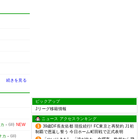
続きを見る
ピックアップ
Jリーグ移籍情報
ニュース アクセスランキング
サカ
-
6時
NEW
1
39歳DF長友佑都 現役続行! FC東京と再契約 J1初
制覇で恩返し誓う 今日ホーム町田戦で正式表明
サカ
-
6時