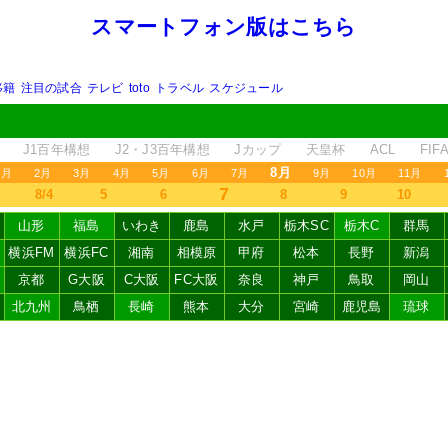
スマートフォン版はこちら
移籍
注目の試合
テレビ
toto
トラベル
スケジュール
J1百年構想
J2・J3百年構想
Jカップ
天皇杯
ACL
FI
8月
1月
2月
3月
4月
5月
6月
7月
9月
10月
11月
7
8/4
5
6
8
9
10
山形
福島
いわき
鹿島
水戸
栃木SC
栃木C
群馬
横浜FM
横浜FC
湘南
相模原
甲府
松本
長野
新潟
京都
G大阪
C大阪
FC大阪
奈良
神戸
鳥取
岡山
北九州
鳥栖
長崎
熊本
大分
宮崎
鹿児島
琉球