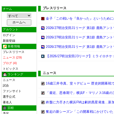
プレスリリース
チーム
金子「この戦いを『良かった』というために
2026/27明治安田J1リーグ 第1節 鹿島ア
アカウント
ログイン
2026/27明治安田J1リーグ 第1節 鹿島ア
新規登録
新着情報
2026/27明治安田J1リーグ 第1節 鹿島ア
プレスリリース
【2026/27明治安田J3リーグ】ミライロチ
ニュース (29)
ブログ (4)
トピックス
ニュース
ランキング
ニュース
16歳三井寺真、堂々デビュー 歴史的開幕戦で
試合
ファンサイト
「最近、思春期で」横浜F・マリノス16歳の三
選手公式
終盤に力尽きた横浜FMは劇的黒星発進…新
著名人
日程
奮起の新シーズン「この開幕戦にかけていた
予定