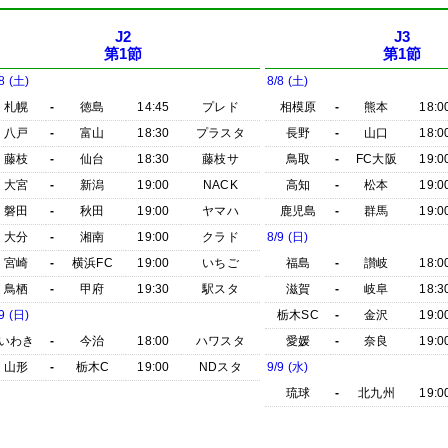
J2
J3
第1節
第1節
8 (土)
8/8 (土)
札幌
-
徳島
14:45
プレド
相模原
-
熊本
18:0
八戸
-
富山
18:30
プラスタ
長野
-
山口
18:0
藤枝
-
仙台
18:30
藤枝サ
鳥取
-
FC大阪
19:0
大宮
-
新潟
19:00
NACK
高知
-
松本
19:0
磐田
-
秋田
19:00
ヤマハ
鹿児島
-
群馬
19:0
大分
-
湘南
19:00
クラド
8/9 (日)
宮崎
-
横浜FC
19:00
いちご
福島
-
讃岐
18:0
鳥栖
-
甲府
19:30
駅スタ
滋賀
-
岐阜
18:3
9 (日)
栃木SC
-
金沢
19:0
いわき
-
今治
18:00
ハワスタ
愛媛
-
奈良
19:0
山形
-
栃木C
19:00
NDスタ
9/9 (水)
琉球
-
北九州
19:0