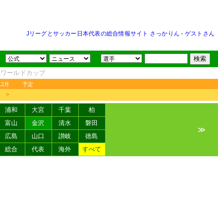
Jリーグとサッカー日本代表の総合情報サイト さっかりん
-
ゲストさん
FAワールドカップ
12月
予定
＞
浦和
大宮
千葉
柏
富山
金沢
清水
磐田
≫
広島
山口
讃岐
徳島
総合
代表
海外
すべて