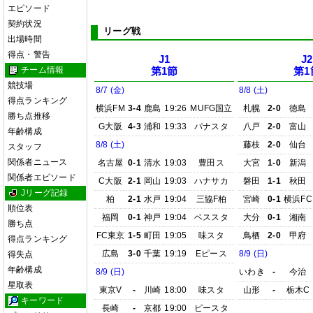
エピソード
契約状況
リーグ戦
出場時間
得点・警告
J1
J2
チーム情報
第1節
第1
競技場
8/7 (金)
8/8 (土)
得点ランキング
横浜FM
3-4
鹿島
19:26
MUFG国立
札幌
2-0
徳島
勝ち点推移
G大阪
4-3
浦和
19:33
パナスタ
八戸
2-0
富山
年齢構成
8/8 (土)
藤枝
2-0
仙台
スタッフ
関係者ニュース
名古屋
0-1
清水
19:03
豊田ス
大宮
1-0
新潟
関係者エピソード
C大阪
2-1
岡山
19:03
ハナサカ
磐田
1-1
秋田
Jリーグ記録
柏
2-1
水戸
19:04
三協F柏
宮崎
0-1
横浜FC
順位表
福岡
0-1
神戸
19:04
ベススタ
大分
0-1
湘南
勝ち点
FC東京
1-5
町田
19:05
味スタ
鳥栖
2-0
甲府
得点ランキング
広島
3-0
千葉
19:19
Eピース
8/9 (日)
得失点
年齢構成
8/9 (日)
いわき
-
今治
星取表
東京V
-
川崎
18:00
味スタ
山形
-
栃木C
キーワード
長崎
-
京都
19:00
ピースタ