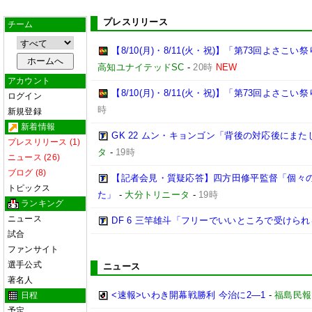
プレスリリース
チーム
【8/10(月)・8/11(火・祝)】「第73回よさ
高知ユナイテッドSC
-
20時
NEW
アカウント
【8/10(月)・8/11(火・祝)】「第73回よさこ
ログイン
時
新規登録
新着情報
GK 22 ムン・キョンゴン「背後の対応後にま
プレスリリース (1)
タ
-
19時
ニュース (26)
ブログ (8)
【記者会見・質疑応答】四方田修平監督「個々
トピックス
た」
-
大分トリニータ
-
19時
ランキング
ニュース
DF 6 三竿雄斗「フリーでいいところで受けら
試合
ファンサイト
選手公式
ニュース
著名人
<速報>いわき開幕戦勝利 今治に2―1
-
福島民報
日程
予定