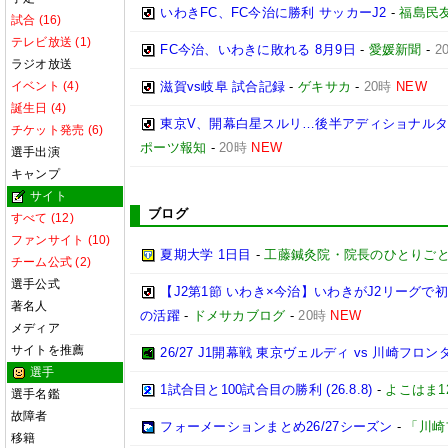
いわきFC、FC今治に勝利 サッカーJ2
-
福島民
試合 (16)
テレビ放送 (1)
FC今治、いわきに敗れる 8月9日
-
愛媛新聞
-
2
ラジオ放送
イベント (4)
滋賀vs岐阜 試合記録
-
ゲキサカ
-
20時
NEW
誕生日 (4)
東京V、開幕白星スルリ…後半アディショナルタ
チケット発売 (6)
ポーツ報知
-
20時
NEW
選手出演
キャンプ
サイト
ブログ
すべて (12)
ファンサイト (10)
夏期大学 1日目
-
工藤鍼灸院・院長のひとりごと
チーム公式 (2)
選手公式
【J2第1節 いわき×今治】いわきがJ2リーグ
著名人
の活躍
-
ドメサカブログ
-
20時
NEW
メディア
サイトを推薦
26/27 J1開幕戦 東京ヴェルディ vs 川崎フロン
選手
1試合目と100試合目の勝利 (26.8.8)
-
よこはま1
選手名鑑
故障者
フォーメーションまとめ26/27シーズン
-
「川崎
移籍