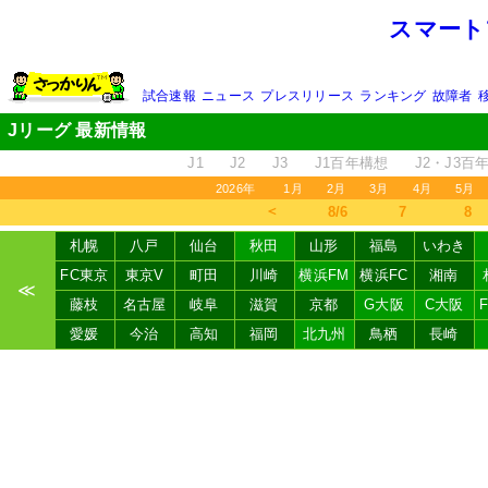
スマート
試合速報
ニュース
プレスリリース
ランキング
故障者
Jリーグ 最新情報
J1
J2
J3
J1百年構想
J2・J3百
2026年
1月
2月
3月
4月
5月
＜
8/6
7
8
札幌
八戸
仙台
秋田
山形
福島
いわき
FC東京
東京V
町田
川崎
横浜FM
横浜FC
湘南
≪
藤枝
名古屋
岐阜
滋賀
京都
G大阪
C大阪
愛媛
今治
高知
福岡
北九州
鳥栖
長崎