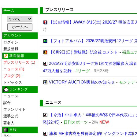
プレスリリース
チーム
【試合情報】AWAY 8/15(土) 2026/27 明治安田
時
アカウント
【フォトアルバム】2026/27明治安田J2リーグ 第
ログイン
新規登録
【8月9日(日) 讃岐戦】試合後コメント
-
福島ユ
新着情報
プレスリリース (1)
2026/27明治安田Jリーグ第1節で節別最多入場
ニュース (3)
47万人超を記録
-
Jリーグ
-
9日23時
ブログ (2)
VICTORY AUCTION実施のお知らせ
-
モンテデ
トピックス
ランキング
ニュース
ニュース
試合
ファンサイト
【今治】中井卓大「4年後のW杯で日本代表に」
選手公式
発[22:45]
-
日刊スポーツ
-
2時
NEW
著名人
日程
浦和 MF瀬古樹を獲得決定的! イングランド2
予定