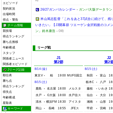
時
エピソード
契約状況
26/27ガンバカレンダー
-
ガンバ大阪データランド(GA
出場時間
米山篤志監督「これをあと37試合に続けて、残
得点・警告
いきたい」【J3開幕節 ツエーゲン金沢戦後のコメント】(
チーム情報
競技場
ン」鈴木康浩
-
0時
得点ランキング
勝ち点推移
年齢構成
リーグ戦
スタッフ
J1
J2
関係者ニュース
第2節
第2
関係者エピソード
8/14 (金)
8/15 (土)
Jリーグ記録
順位表
東京V
-
柏
19:00
MUFG国立
秋田
-
富山
18
勝ち点
8/15 (土)
栃木C
-
八戸
18
得点ランキング
鹿島
-
名古屋
18:00
メルスタ
藤枝
-
いわき
18
得失点
水戸
-
G大阪
18:00
水戸信ス
仙台
-
大分
19
年齢構成
清水
-
横浜FM
18:30
アイスタ
湘南
-
山形
19
星取表
岡山
-
長崎
18:55
JFEス
甲府
-
宮崎
19
キーワード