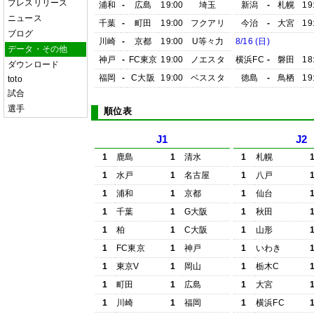
プレスリリース
浦和
-
広島
19:00
埼玉
新潟
-
札幌
19
ニュース
千葉
-
町田
19:00
フクアリ
今治
-
大宮
19
ブログ
川崎
-
京都
19:00
U等々力
8/16 (日)
データ・その他
神戸
-
FC東京
19:00
ノエスタ
横浜FC
-
磐田
18
ダウンロード
福岡
-
C大阪
19:00
ベススタ
徳島
-
鳥栖
19
toto
試合
選手
順位表
J1
J2
1
鹿島
1
清水
1
札幌
1
水戸
1
名古屋
1
八戸
1
浦和
1
京都
1
仙台
1
千葉
1
G大阪
1
秋田
1
柏
1
C大阪
1
山形
1
FC東京
1
神戸
1
いわき
1
東京V
1
岡山
1
栃木C
1
町田
1
広島
1
大宮
1
川崎
1
福岡
1
横浜FC