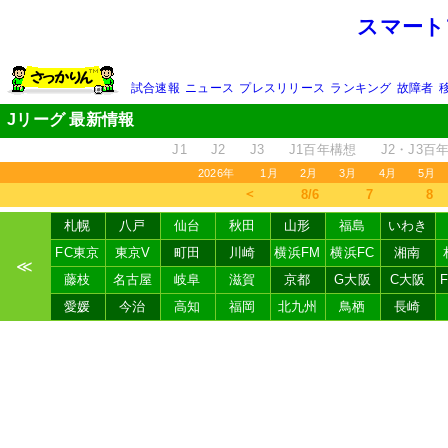
スマート
試合速報
ニュース
プレスリリース
ランキング
故障者
Jリーグ 最新情報
J1
J2
J3
J1百年構想
J2・J3百
2026年
1月
2月
3月
4月
5月
＜
8/6
7
8
札幌
八戸
仙台
秋田
山形
福島
いわき
FC東京
東京V
町田
川崎
横浜FM
横浜FC
湘南
≪
藤枝
名古屋
岐阜
滋賀
京都
G大阪
C大阪
愛媛
今治
高知
福岡
北九州
鳥栖
長崎