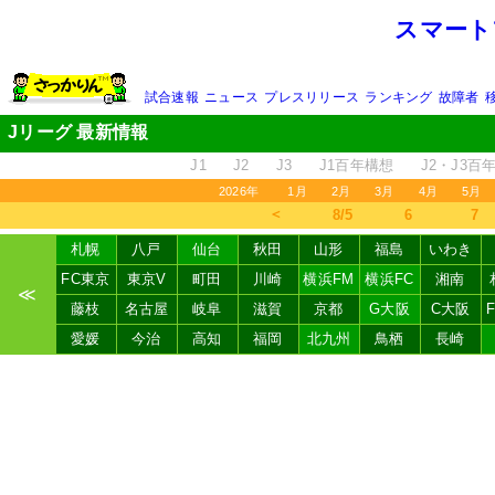
スマート
試合速報
ニュース
プレスリリース
ランキング
故障者
Jリーグ 最新情報
J1
J2
J3
J1百年構想
J2・J3百
2026年
1月
2月
3月
4月
5月
＜
8/5
6
7
札幌
八戸
仙台
秋田
山形
福島
いわき
FC東京
東京V
町田
川崎
横浜FM
横浜FC
湘南
≪
藤枝
名古屋
岐阜
滋賀
京都
G大阪
C大阪
愛媛
今治
高知
福岡
北九州
鳥栖
長崎