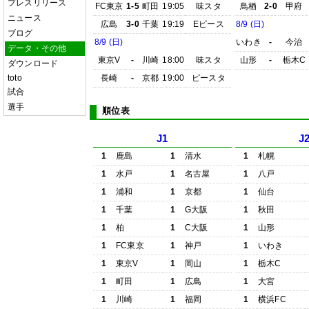
プレスリリース
FC東京
1-5
町田
19:05
味スタ
鳥栖
2-0
甲府
ニュース
広島
3-0
千葉
19:19
Eピース
8/9 (日)
ブログ
8/9 (日)
いわき
-
今治
データ・その他
東京V
-
川崎
18:00
味スタ
山形
-
栃木C
ダウンロード
toto
長崎
-
京都
19:00
ピースタ
試合
選手
順位表
J1
J
1
鹿島
1
清水
1
札幌
1
水戸
1
名古屋
1
八戸
1
浦和
1
京都
1
仙台
1
千葉
1
G大阪
1
秋田
1
柏
1
C大阪
1
山形
1
FC東京
1
神戸
1
いわき
1
東京V
1
岡山
1
栃木C
1
町田
1
広島
1
大宮
1
川崎
1
福岡
1
横浜FC