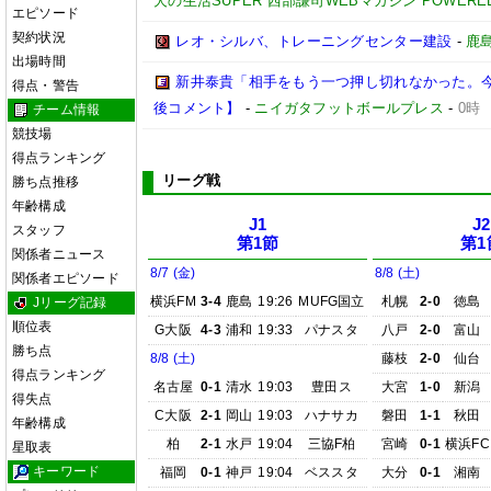
犬の生活SUPER 西部謙司WEBマガジン POWERED B
エピソード
契約状況
レオ・シルバ、トレーニングセンター建設
-
鹿
出場時間
新井泰貴「相手をもう一つ押し切れなかった。
得点・警告
後コメント】
-
ニイガタフットボールプレス
-
0時
チーム情報
競技場
得点ランキング
リーグ戦
勝ち点推移
年齢構成
J1
J2
スタッフ
第1節
第1
関係者ニュース
8/7 (金)
8/8 (土)
関係者エピソード
横浜FM
3-4
鹿島
19:26
MUFG国立
札幌
2-0
徳島
Jリーグ記録
順位表
G大阪
4-3
浦和
19:33
パナスタ
八戸
2-0
富山
勝ち点
8/8 (土)
藤枝
2-0
仙台
得点ランキング
名古屋
0-1
清水
19:03
豊田ス
大宮
1-0
新潟
得失点
C大阪
2-1
岡山
19:03
ハナサカ
磐田
1-1
秋田
年齢構成
柏
2-1
水戸
19:04
三協F柏
宮崎
0-1
横浜FC
星取表
キーワード
福岡
0-1
神戸
19:04
ベススタ
大分
0-1
湘南