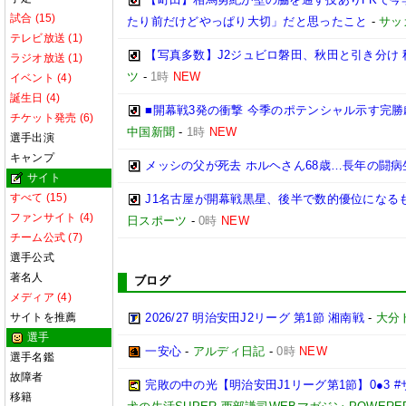
試合 (15)
たり前だけどやっぱり大切」だと思ったこと
-
サッ
テレビ放送 (1)
【写真多数】J2ジュビロ磐田、秋田と引き分け
ラジオ放送 (1)
ツ
-
1時
NEW
イベント (4)
誕生日 (4)
■開幕戦3発の衝撃 今季のポテンシャル示す完勝
チケット発売 (6)
中国新聞
-
1時
NEW
選手出演
キャンプ
メッシの父が死去 ホルヘさん68歳…長年の闘病
サイト
すべて (15)
J1名古屋が開幕戦黒星、後半で数的優位になる
ファンサイト (4)
日スポーツ
-
0時
NEW
チーム公式 (7)
選手公式
著名人
ブログ
メディア (4)
サイトを推薦
2026/27 明治安田J2リーグ 第1節 湘南戦
-
大分
選手
一安心
-
アルディ日記
-
0時
NEW
選手名鑑
故障者
完敗の中の光【明治安田J1リーグ第1節】0●3 
移籍