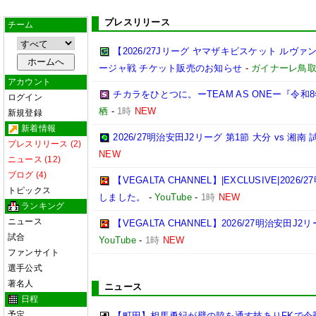
プレスリリース
チーム
【2026/27Jリーグ ヤマザキビスケット ルヴァン
ージャ戦 チケット販売のお知らせ
-
ガイナーレ鳥
アカウント
チカラをひとつに。ーTEAM AS ONEー『令
ログイン
栖
-
1時
NEW
新規登録
新着情報
2026/27明治安田J2リーグ 第1節 大分 vs 
プレスリリース (2)
NEW
ニュース (12)
ブログ (4)
【VEGALTA CHANNEL】|EXCLUSIVE|20
トピックス
しました。
-
YouTube
-
1時
NEW
ランキング
ニュース
【VEGALTA CHANNEL】2026/27明治安田
試合
YouTube
-
1時
NEW
ファンサイト
選手公式
著名人
ニュース
日程
予定
【町田】相馬勇紀が壁の脇を通す技ありFKで今