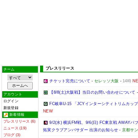
プレスリリース
チーム
チケット完売について
-
セレッソ大阪
-
14時
N
【8/8(土)大阪戦】当日のお問い合わせについて
アカウント
ログイン
FC岐阜U-15 「JCYインターシティトリムカップ (U
新規登録
NEW
新着情報
プレスリリース (6)
9/2(水) 横浜FM戦、9/6(日) FC東京戦 A
ニュース (19)
拓実クラブアンバサダー 出演のお知らせ
-
京都サンガ
ブログ (3)