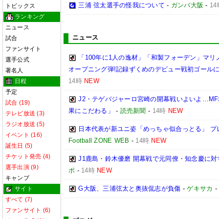
三浦 弦太選手の怪我について
-
ガンバ大阪
-
14
トピックス
ランキング
ニュース
ニュース
試合
ファンサイト
「100年に1人の逸材」「和製フォーデン」マリノ
選手公式
オープニング弾!記録ずくめのデビュー戦初ゴール
著名人
14時
NEW
日程
予定
J2・テゲバジャーロ宮崎の開幕戦いよいよ…M
試合 (19)
果にこだわる」
-
読売新聞
-
14時
NEW
テレビ放送 (3)
ラジオ放送 (5)
日本代表が新ユニ姿「めっちゃ似合っとる」 プ
イベント (16)
Football ZONE WEB
-
14時
NEW
誕生日 (5)
チケット発売 (4)
J1鹿島・鈴木優磨 開幕戦で元同僚・知念慶に対す
選手出演 (9)
ポ
-
14時
NEW
キャンプ
G大阪、三浦弦太と奥抜侃志が負傷
-
ゲキサカ
サイト
すべて (7)
ファンサイト (6)