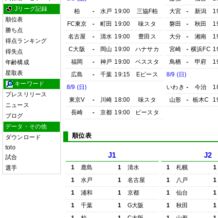
Jリーグ記録
柏
-
水戸
19:00
三協F柏
大宮
-
新潟
1
順位表
FC東京
-
町田
19:00
味スタ
磐田
-
秋田
1
勝ち点
名古屋
-
清水
19:00
豊田ス
大分
-
湘南
1
得点ランキング
C大阪
-
岡山
19:00
ハナサカ
宮崎
-
横浜FC
1
得失点
福岡
-
神戸
19:00
ベススタ
鳥栖
-
甲府
1
年齢構成
星取表
広島
-
千葉
19:15
Eピース
8/9 (日)
キーワード
8/9 (日)
いわき
-
今治
1
プレスリリース
東京V
-
川崎
18:00
味スタ
山形
-
栃木C
1
ニュース
長崎
-
京都
19:00
ピースタ
ブログ
データ・その他
順位表
ダウンロード
toto
J1
J2
試合
1
鹿島
1
清水
1
札幌
1
選手
1
水戸
1
名古屋
1
八戸
1
1
浦和
1
京都
1
仙台
1
1
千葉
1
G大阪
1
秋田
1