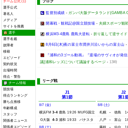
ブログ
チーム公式 (1)
選手公式
監督別成績
-
ガンバ大阪データランド(GAMBA OSAK
著名人
メディア
開幕戦・観戦記@国立競技場
-
夫婦スポーツ観戦
サイトを推薦
選手
横浜M3-4鹿島 鹿島大逆転
-
折り返して逆サイド
選手名鑑
8月6日(木)夜の富士市潤井川沿いからの富士山
故障者
移籍
『浦和の3ゴール動画』『退場のサヴィオが発信』
エピソード
議]浦和レッズについて議論するページ
-
13時
契約状況
出場時間
得点・警告
リーグ戦
チーム情報
競技場
J1
J2
得点ランキング
第1節
第1
勝ち点推移
8/7 (金)
8/8 (土)
年齢構成
横浜FM
3-4
鹿島
19:26
MUFG国立
札幌
-
徳島
1
スタッフ
G大阪
4-3
浦和
19:33
パナスタ
八戸
-
富山
1
関係者ニュース
関係者エピソード
8/8 (土)
藤枝
-
仙台
1