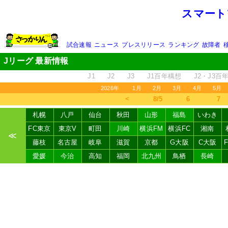
スマート
試合速報
ニュース
プレスリリース
ランキング
故障者
Jリーグ 最新情報
J1
J2
J3
J1百年構想
J2・J3百
2026年
1月
2月
3月
4月
5月
＜
8/5
6
7
札幌
八戸
仙台
秋田
山形
福島
いわき
FC東京
東京V
町田
川崎
横浜FM
横浜FC
湘南
≪
藤枝
名古屋
岐阜
滋賀
京都
G大阪
C大阪
愛媛
今治
高知
福岡
北九州
鳥栖
長崎