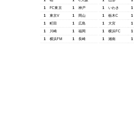
1
柏
1
C大阪
1
山形
1
1
FC東京
1
神戸
1
いわき
1
1
東京V
1
岡山
1
栃木C
1
1
町田
1
広島
1
大宮
1
1
川崎
1
福岡
1
横浜FC
1
1
横浜FM
1
長崎
1
湘南
1