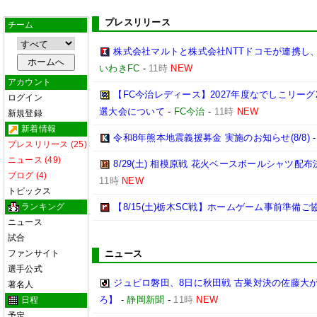
プレスリリース
チーム
株式会社マルトと株式会社NTTドコモが連携し
いわきFC
-
11時
NEW
アカウント
【FC今治レディース】2027年度なでしこリー
ログイン
選大会について
-
FC今治
-
11時
NEW
新規登録
新着情報
令和8年熊本地震義援募金 実施のお知らせ(8/8)
プレスリリース (25)
ニュース (49)
8/29(土) 相模原戦 花火ベースボールシャツ配布決
ブログ (4)
11時
NEW
トピックス
ランキング
【8/15(土)栃木SC戦】ホームゲーム事前準備
ニュース
試合
ファンサイト
ニュース
選手公式
ジュビロ磐田、8日に秋田戦 古巣対決の佐藤大
著名人
ろ】
-
静岡新聞
-
11時
NEW
日程
予定