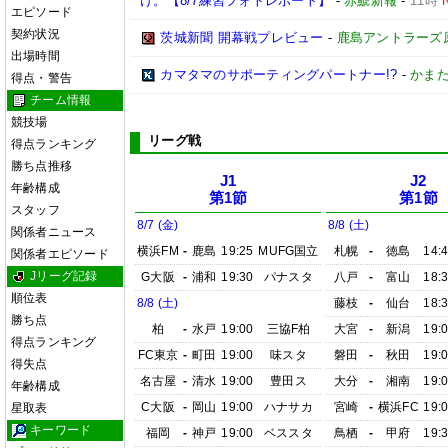
け。【8/7練習フォトレポート】
-
赤鯱新報
-
11時
エピソード
契約状況
茨城新聞 開幕戦プレビュー
-
鹿島アントラーズ
出場時間
カマタマのサポーティングパートナー!?
-
かまた
得点・警告
チーム情報
競技場
リーグ戦
得点ランキング
勝ち点推移
J1
J2
年齢構成
第1節
第1節
スタッフ
8/7 (金)
8/8 (土)
関係者ニュース
横浜FM
-
鹿島
19:25
MUFG国立
札幌
-
徳島
14:
関係者エピソード
Jリーグ記録
G大阪
-
浦和
19:30
パナスタ
八戸
-
富山
18:
順位表
8/8 (土)
藤枝
-
仙台
18:
勝ち点
柏
-
水戸
19:00
三協F柏
大宮
-
新潟
19:
得点ランキング
FC東京
-
町田
19:00
味スタ
磐田
-
秋田
19:
得失点
名古屋
-
清水
19:00
豊田ス
大分
-
湘南
19:
年齢構成
C大阪
-
岡山
19:00
ハナサカ
宮崎
-
横浜FC
19:
星取表
キーワード
福岡
-
神戸
19:00
ベススタ
鳥栖
-
甲府
19: