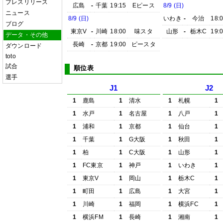
プレスリリース
広島
-
千葉
19:15
Eピース
8/9 (日)
ニュース
8/9 (日)
いわき
-
今治
18:
ブログ
東京V
-
川崎
18:00
味スタ
山形
-
栃木C
19:
データ・その他
長崎
-
京都
19:00
ピースタ
ダウンロード
toto
試合
順位表
選手
J1
J2
1
鹿島
1
清水
1
札幌
1
1
水戸
1
名古屋
1
八戸
1
1
浦和
1
京都
1
仙台
1
1
千葉
1
G大阪
1
秋田
1
1
柏
1
C大阪
1
山形
1
1
FC東京
1
神戸
1
いわき
1
1
東京V
1
岡山
1
栃木C
1
1
町田
1
広島
1
大宮
1
1
川崎
1
福岡
1
横浜FC
1
1
横浜FM
1
長崎
1
湘南
1