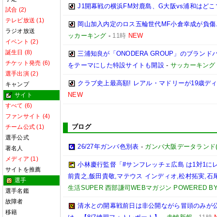
J1開幕戦の横浜FM対鹿島、G大阪vs浦和はどこ
試合 (2)
テレビ放送 (1)
岡山加入内定のロス五輪世代MF小倉幸成が負傷
ラジオ放送
ッカーキング
-
11時
NEW
イベント (2)
誕生日 (8)
三浦知良が「ONODERA GROUP」のブラン
チケット発売 (6)
をテーマにした特設サイトも開設
-
サッカーキング
選手出演 (2)
クラブ史上最高額! レアル・マドリーが19歳デ
キャンプ
NEW
サイト
すべて (6)
ファンサイト (4)
ブログ
チーム公式 (1)
選手公式
26/27年ガンバ色別表
-
ガンバ大阪データランド(GAM
著名人
メディア (1)
小林慶行監督「#サンフレッチェ広島 は1対1
サイトを推薦
前貴之,飯田貴敬,マテウス インディオ,松村拓実,石尾陸
選手
生活SUPER 西部謙司WEBマガジン POWERED BY 
選手名鑑
故障者
清水との開幕戦前日は非公開ながら冒頭のみが
移籍