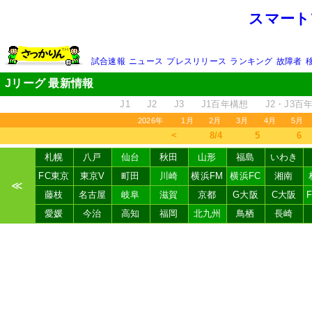
スマート
試合速報
ニュース
プレスリリース
ランキング
故障者
Jリーグ 最新情報
J1
J2
J3
J1百年構想
J2・J3百
2026年
1月
2月
3月
4月
5月
＜
8/4
5
6
札幌
八戸
仙台
秋田
山形
福島
いわき
FC東京
東京V
町田
川崎
横浜FM
横浜FC
湘南
≪
藤枝
名古屋
岐阜
滋賀
京都
G大阪
C大阪
愛媛
今治
高知
福岡
北九州
鳥栖
長崎