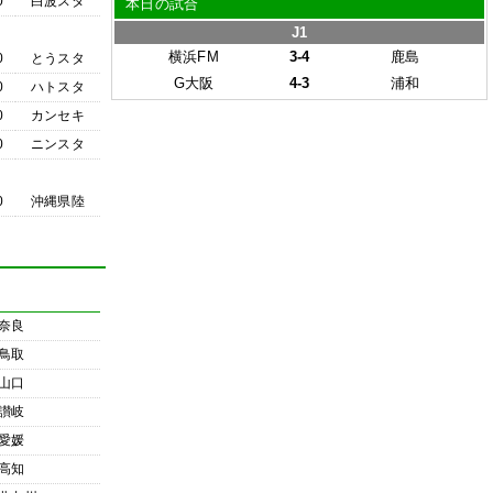
0
白波スタ
本日の試合
J1
横浜FM
3-4
鹿島
0
とうスタ
G大阪
4-3
浦和
0
ハトスタ
0
カンセキ
0
ニンスタ
0
沖縄県陸
奈良
鳥取
山口
讃岐
愛媛
高知