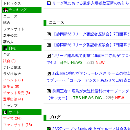
リーグ戦における最多入場者数更新のお知ら
トピックス
ランキング
ニュース
ニュース
試合
ファンサイト
【静岡新聞 Jリーグ番記者座談会】7日開幕 
選手公式
著名人
【静岡新聞 Jリーグ番記者座談会】7日開幕 
日程
予定
“Jリーグ開幕戦で衝撃” 16歳三井寺眞が“
試合 (2)
で4-3
-
日テレNEWS
-
22時
NEW
テレビ放送
J2初陣に挑むヴァンラーレ八戸 チームの得
ラジオ放送
イベント (2)
でプレーへ「ゴール・アシストあわせて10得点
誕生日 (8)
前回王者・鹿島が大逆転勝利のオープニングマ
チケット発売 (6)
【サッカー】
-
TBS NEWS DIG
-
22時
NEW
選手出演 (4)
キャンプ
サイト
ブログ
すべて (34)
ファンサイト (18)
26/27シーズン前半の東京ヴェルディ試合