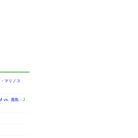
F・マリノス
vs. 鹿島
-
J