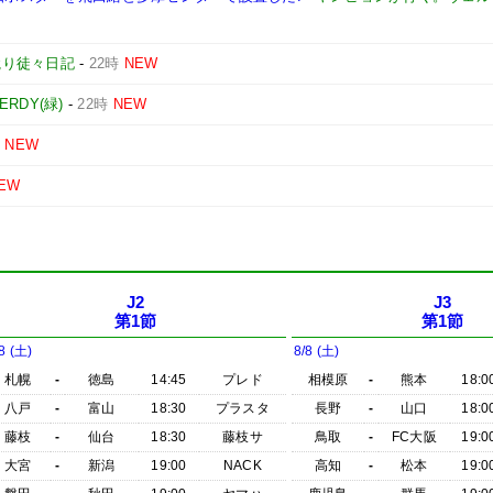
蹴り徒々日記
-
22時
NEW
VERDY(緑)
-
22時
NEW
時
NEW
EW
J2
J3
第1節
第1節
8 (土)
8/8 (土)
札幌
-
徳島
14:45
プレド
相模原
-
熊本
18:0
八戸
-
富山
18:30
プラスタ
長野
-
山口
18:0
藤枝
-
仙台
18:30
藤枝サ
鳥取
-
FC大阪
19:0
大宮
-
新潟
19:00
NACK
高知
-
松本
19:0