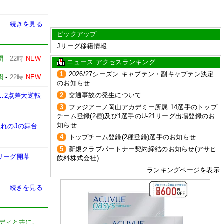
続きを見る
ピックアップ
Jリーグ移籍情報
聞
-
22時
NEW
ニュース アクセスランキング
1
2026/27シーズン キャプテン・副キャプテン決定
聞
-
22時
NEW
のお知らせ
2
交通事故の発生について
…2点差大逆転
3
ファジアーノ岡山アカデミー所属 14選手のトップ
チーム登録(2種)及び1選手のU-21リーグ出場登録のお
知らせ
憧れのJの舞台
4
トップチーム登録(2種登録)選手のお知らせ
5
新規クラブパートナー契約締結のお知らせ(アサヒ
リーグ開幕
飲料株式会社)
ランキングページを表示
続きを見る
ディと共に。