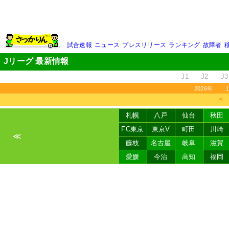
試合速報
ニュース
プレスリリース
ランキング
故障者
Jリーグ 最新情報
J1
J2
J3
2026年
＜
札幌
八戸
仙台
秋田
FC東京
東京V
町田
川崎
≪
藤枝
名古屋
岐阜
滋賀
愛媛
今治
高知
福岡