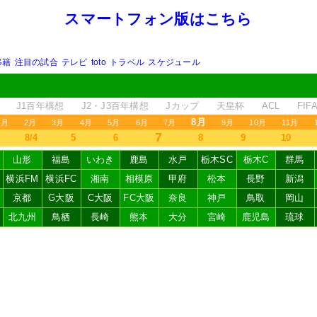
スマートフォン版はこちら
移籍
注目の試合
テレビ
toto
トラベル
スケジュール
J1百年構想
J2・J3百年構想
Jカップ
天皇杯
ACL
FI
8月
1月
2月
3月
4月
5月
6月
7月
9月
10月
11月
7
8/4
5
6
8
9
10
山形
福島
いわき
鹿島
水戸
栃木SC
栃木C
群馬
横浜FM
横浜FC
湘南
相模原
甲府
松本
長野
新潟
京都
G大阪
C大阪
FC大阪
奈良
神戸
鳥取
岡山
北九州
鳥栖
長崎
熊本
大分
宮崎
鹿児島
琉球