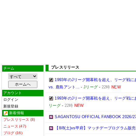
プレスリリース
チーム
1993年のJリーグ開幕戦を超え、リーグ戦にお
vs. 鹿島アント...
-
Jリーグ
-
22時
NEW
アカウント
1993年のJリーグ開幕戦を超え、リーグ戦におけ
ログイン
リーグ
-
22時
NEW
新規登録
新着情報
SAGANTOSU OFFICIAL FANBOOK 202
プレスリリース (8)
ニュース (47)
【8/8(土)vs甲府】マッチデープログラム販
ブログ (16)