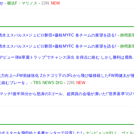
せ
-
横浜F・マリノス
-
22時
NEW
清水エスパルス×ジュビロ磐田×藤枝MYFC 各チームの展望を語る!
-
静岡新
清水エスパルス×ジュビロ磐田×藤枝MYFC 各チームの展望を語る!
-
静岡新
プロデビュー弾&華麗トラップ”でチャンス演出 全得点に絡む しかし勝利は鹿島
点力向上へFW前線強化 2カテゴリ下のJFLから飛び級移籍したFW岡健太が
に絡むプレーを」
-
TBS NEWS DIG
-
22時
NEW
ッチ!後半36分から怒涛の3ゴール、超満員の会場が沸いた!“世界基準”のJ
告知ポスターを飛田給と多摩センターで設置した!
-
ヤンピョンが行く。ヴェル