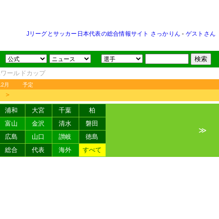
Jリーグとサッカー日本代表の総合情報サイト さっかりん
-
ゲストさん
FAワールドカップ
12月
予定
＞
浦和
大宮
千葉
柏
富山
金沢
清水
磐田
≫
広島
山口
讃岐
徳島
総合
代表
海外
すべて