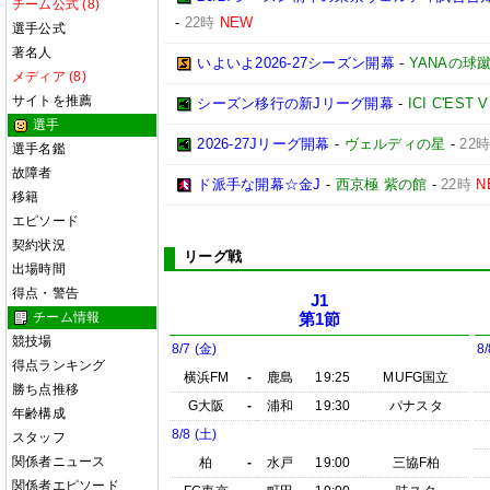
チーム公式 (8)
-
22時
NEW
選手公式
著名人
いよいよ2026-27シーズン開幕
-
YANAの球
メディア (8)
サイトを推薦
シーズン移行の新Jリーグ開幕
-
ICI C'EST 
選手
2026-27Jリーグ開幕
-
ヴェルディの星
-
22
選手名鑑
故障者
ド派手な開幕☆金J
-
西京極 紫の館
-
22時
N
移籍
エピソード
契約状況
リーグ戦
出場時間
得点・警告
J1
チーム情報
第1節
競技場
8/7 (金)
8/
得点ランキング
横浜FM
-
鹿島
19:25
MUFG国立
勝ち点推移
G大阪
-
浦和
19:30
パナスタ
年齢構成
8/8 (土)
スタッフ
関係者ニュース
柏
-
水戸
19:00
三協F柏
関係者エピソード