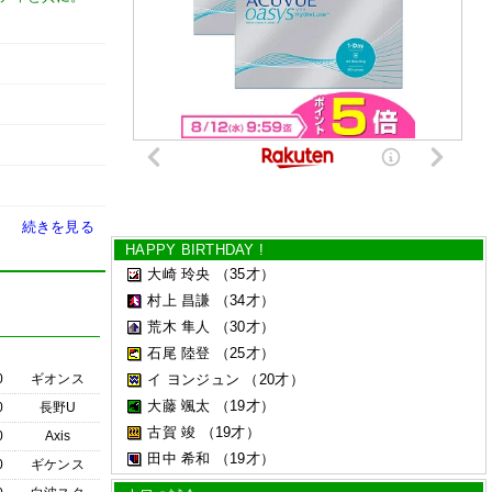
続きを見る
HAPPY BIRTHDAY !
大崎 玲央
（35才）
村上 昌謙
（34才）
荒木 隼人
（30才）
石尾 陸登
（25才）
0
ギオンス
イ ヨンジュン
（20才）
大藤 颯太
（19才）
0
長野U
古賀 竣
（19才）
0
Axis
田中 希和
（19才）
0
ギケンス