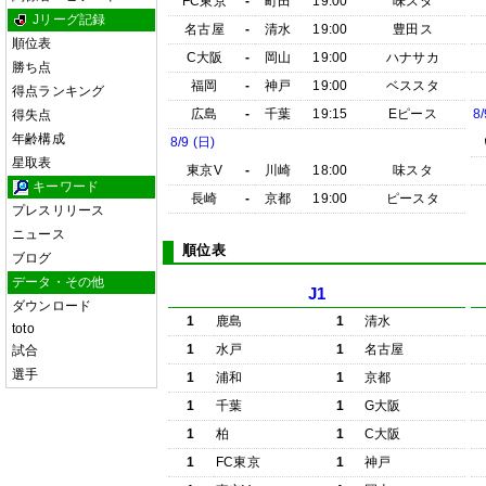
FC東京
-
町田
19:00
味スタ
Jリーグ記録
名古屋
-
清水
19:00
豊田ス
順位表
C大阪
-
岡山
19:00
ハナサカ
勝ち点
福岡
-
神戸
19:00
ベススタ
得点ランキング
広島
-
千葉
19:15
Eピース
8/
得失点
年齢構成
8/9 (日)
星取表
東京V
-
川崎
18:00
味スタ
キーワード
長崎
-
京都
19:00
ピースタ
プレスリリース
ニュース
順位表
ブログ
データ・その他
J1
ダウンロード
1
鹿島
1
清水
toto
1
水戸
1
名古屋
試合
選手
1
浦和
1
京都
1
千葉
1
G大阪
1
柏
1
C大阪
1
FC東京
1
神戸