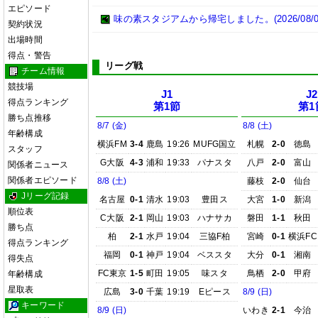
エピソード
味の素スタジアムから帰宅しました。(2026/08/0
契約状況
出場時間
得点・警告
リーグ戦
チーム情報
競技場
J1
J2
得点ランキング
第1節
第1
勝ち点推移
8/7 (金)
8/8 (土)
年齢構成
横浜FM
3-4
鹿島
19:26
MUFG国立
札幌
2-0
徳島
スタッフ
G大阪
4-3
浦和
19:33
パナスタ
八戸
2-0
富山
関係者ニュース
関係者エピソード
8/8 (土)
藤枝
2-0
仙台
Jリーグ記録
名古屋
0-1
清水
19:03
豊田ス
大宮
1-0
新潟
順位表
C大阪
2-1
岡山
19:03
ハナサカ
磐田
1-1
秋田
勝ち点
柏
2-1
水戸
19:04
三協F柏
宮崎
0-1
横浜FC
得点ランキング
福岡
0-1
神戸
19:04
ベススタ
大分
0-1
湘南
得失点
FC東京
1-5
町田
19:05
味スタ
鳥栖
2-0
甲府
年齢構成
星取表
広島
3-0
千葉
19:19
Eピース
8/9 (日)
キーワード
8/9 (日)
いわき
2-1
今治