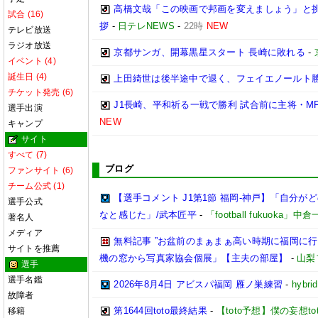
高橋文哉「この映画で邦画を変えましょう」と挑
試合 (16)
拶
-
日テレNEWS
-
22時
NEW
テレビ放送
ラジオ放送
京都サンガ、開幕黒星スタート 長崎に敗れる
-
イベント (4)
誕生日 (4)
上田綺世は後半途中で退く、フェイエノールト勝
チケット発売 (6)
J1長崎、平和祈る一戦で勝利 試合前に主将・M
選手出演
NEW
キャンプ
サイト
すべて (7)
ブログ
ファンサイト (6)
チーム公式 (1)
【選手コメント J1第1節 福岡-神戸】「自分
選手公式
なと感じた」/武本匠平
-
「football fukuoka」中
著名人
メディア
無料記事 ”お盆前のまぁまぁ高い時期に福岡に
サイトを推薦
機の窓から写真家協会個展」【主夫の部屋】
-
山梨
選手
選手名鑑
2026年8月4日 アビスパ福岡 雁ノ巣練習
-
hybri
故障者
第1644回toto最終結果
-
【toto予想】僕の妄想tot
移籍