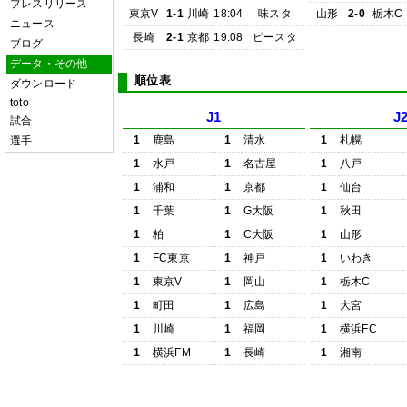
プレスリリース
東京V
1-1
川崎
18:04
味スタ
山形
2-0
栃木C
ニュース
長崎
2-1
京都
19:08
ピースタ
ブログ
データ・その他
順位表
ダウンロード
toto
J1
J
試合
1
鹿島
1
清水
1
札幌
選手
1
水戸
1
名古屋
1
八戸
1
浦和
1
京都
1
仙台
1
千葉
1
G大阪
1
秋田
1
柏
1
C大阪
1
山形
1
FC東京
1
神戸
1
いわき
1
東京V
1
岡山
1
栃木C
1
町田
1
広島
1
大宮
1
川崎
1
福岡
1
横浜FC
1
横浜FM
1
長崎
1
湘南