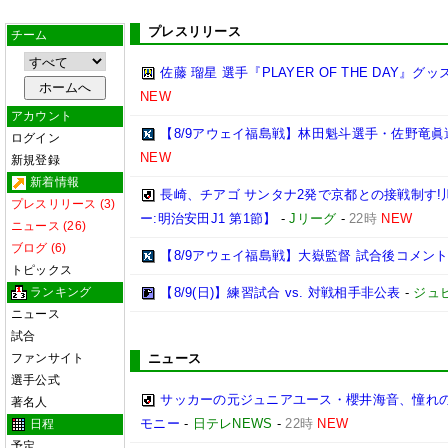
プレスリリース
チーム
佐藤 瑠星 選手『PLAYER OF THE DAY』
NEW
アカウント
【8/9アウェイ福島戦】林田魁斗選手・佐野竜眞
ログイン
NEW
新規登録
新着情報
長崎、チアゴ サンタナ2発で京都との接戦制す!
プレスリリース (3)
ー:明治安田J1 第1節】
-
Jリーグ
-
22時
NEW
ニュース (26)
ブログ (6)
【8/9アウェイ福島戦】大嶽監督 試合後コメン
トピックス
ランキング
【8/9(日)】練習試合 vs. 対戦相手非公表
-
ジュ
ニュース
試合
ファンサイト
ニュース
選手公式
サッカーの元ジュニアユース・櫻井海音、憧れの
著名人
モニー
-
日テレNEWS
-
22時
NEW
日程
予定