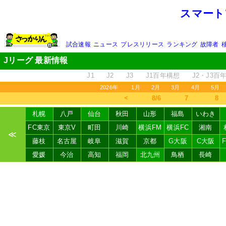
スマート
試合速報
ニュース
プレスリリース
ランキング
故障者
Jリーグ 最新情報
J1
J2
J3
J1百年構想
J2・J3百
2026年
1月
2月
3月
4月
5月
＜
8/6
7
8
札幌
八戸
仙台
秋田
山形
福島
いわき
FC東京
東京V
町田
川崎
横浜FM
横浜FC
湘南
≪
藤枝
名古屋
岐阜
滋賀
京都
G大阪
C大阪
愛媛
今治
高知
福岡
北九州
鳥栖
長崎