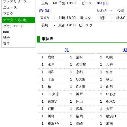
プレスリリース
広島
3-0
千葉
19:19
Eピース
8/9 (日)
ニュース
8/9 (日)
いわき
-
今治
ブログ
東京V
-
川崎
18:00
味スタ
山形
-
栃木C
データ・その他
長崎
-
京都
19:00
ピースタ
ダウンロード
toto
試合
順位表
選手
J1
J
1
鹿島
1
清水
1
札幌
1
水戸
1
名古屋
1
八戸
1
浦和
1
京都
1
仙台
1
千葉
1
G大阪
1
秋田
1
柏
1
C大阪
1
山形
1
FC東京
1
神戸
1
いわき
1
東京V
1
岡山
1
栃木C
1
町田
1
広島
1
大宮
1
川崎
1
福岡
1
横浜FC
1
横浜FM
1
長崎
1
湘南