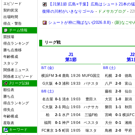
エピソード
【J1第1節 広島×千葉】広島はシュート21本
契約状況
復帰の川村がいきなりゴール
-
ドメサカブログ
-
2
出場時間
シュートが枠に飛ばない(2026.8.8)
-
(新)なごや
得点・警告
チーム情報
競技場
リーグ戦
得点ランキング
勝ち点推移
J1
J2
年齢構成
第1節
第1
スタッフ
8/7 (金)
8/8 (土)
関係者ニュース
横浜FM
3-4
鹿島
19:26
MUFG国立
札幌
2-0
徳島
関係者エピソード
Jリーグ記録
G大阪
4-3
浦和
19:33
パナスタ
八戸
2-0
富山
順位表
8/8 (土)
藤枝
2-0
仙台
勝ち点
名古屋
0-1
清水
19:03
豊田ス
大宮
1-0
新潟
得点ランキング
C大阪
2-1
岡山
19:03
ハナサカ
磐田
1-1
秋田
得失点
柏
2-1
水戸
19:04
三協F柏
宮崎
0-1
横浜FC
年齢構成
福岡
0-1
神戸
19:04
ベススタ
大分
0-1
湘南
星取表
キーワード
FC東京
1-5
町田
19:05
味スタ
鳥栖
2-0
甲府