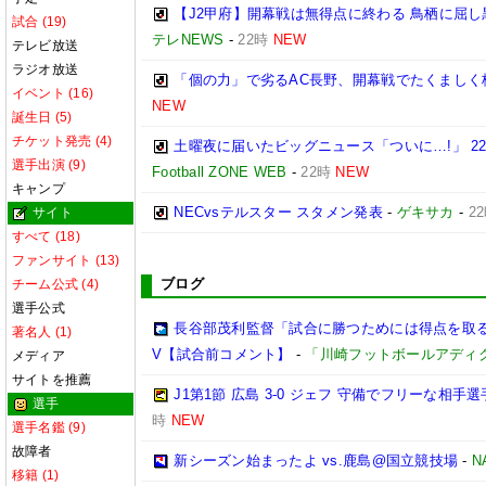
【J2甲府】開幕戦は無得点に終わる 鳥栖に屈し
試合 (19)
テレNEWS
-
22時
NEW
テレビ放送
ラジオ放送
「個の力」で劣るAC長野、開幕戦でたくましく
イベント (16)
NEW
誕生日 (5)
チケット発売 (4)
土曜夜に届いたビッグニュース「ついに…!」 2
選手出演 (9)
Football ZONE WEB
-
22時
NEW
キャンプ
NECvsテルスター スタメン発表
-
ゲキサカ
-
2
サイト
すべて (18)
ファンサイト (13)
ブログ
チーム公式 (4)
選手公式
長谷部茂利監督「試合に勝つためには得点を取る。
著名人 (1)
V【試合前コメント】
-
「川崎フットボールアディ
メディア
サイトを推薦
J1第1節 広島 3-0 ジェフ 守備でフリーな相
選手
時
NEW
選手名鑑 (9)
故障者
新シーズン始まったよ vs.鹿島@国立競技場
-
N
移籍 (1)