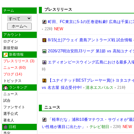
プレスリリース
チーム
町田、FC東京に5-1の圧巻逆転劇! 広島は千葉に
-
22時
NEW
アカウント
8/15(土)アウェイ 鹿島アントラーズ戦 試合情報
ログイン
新規登録
2026/27明治安田J3リーグ 第1節 vs 高知ユ
新着情報
プレスリリース (3)
エディオンピースウイング広島における最多入
ニュース (60)
時
ブログ (14)
【ユナイテッドBESTプレーヤー賞(トヨタユナイテッ
トピックス
ランキング
vs 名古屋 採点受付中!
-
清水エスパルス
-
21時
ニュース
試合
ファンサイト
ニュース
選手公式
「軽率だな」浦和10番マテウス・サヴィオが“最
著名人
い性格が裏目に出たか」
-
テレビ朝日
-
22時
NEW
日程
予定