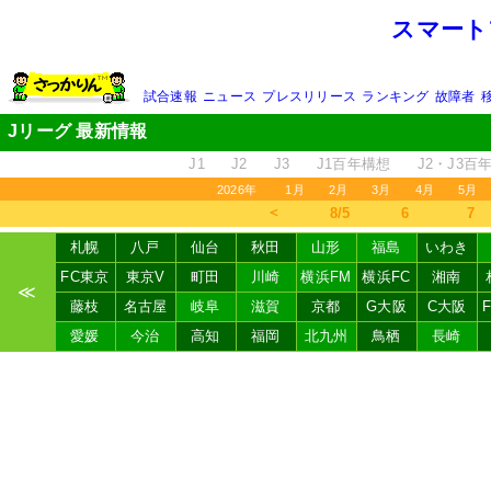
スマート
試合速報
ニュース
プレスリリース
ランキング
故障者
Jリーグ 最新情報
J1
J2
J3
J1百年構想
J2・J3百
2026年
1月
2月
3月
4月
5月
＜
8/5
6
7
札幌
八戸
仙台
秋田
山形
福島
いわき
FC東京
東京V
町田
川崎
横浜FM
横浜FC
湘南
≪
藤枝
名古屋
岐阜
滋賀
京都
G大阪
C大阪
愛媛
今治
高知
福岡
北九州
鳥栖
長崎