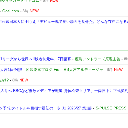
高校サッカードットコム
-
8時
NEW
-
Goal.com
-
8時
NEW
督が26歳日本人に手応え「デビュー戦で良い場面を見せた。どんな存在になる
代Jリーグから世界へ!!秋春制元年、7日開幕
-
鹿島アントラーズ原理主義
-
8
大宮1位予想!
-
所沢栗鼠ブログ From RB大宮アルディージャ
-
8時
NEW
か!?
-
8時
NEW
入りへ BBCなど複数メディアが報道 身体検査クリア、一両日中に正式契
想|タイトルを目指す最初の一歩 J1 2026/27 第1節
-
S-PULSE PRESS