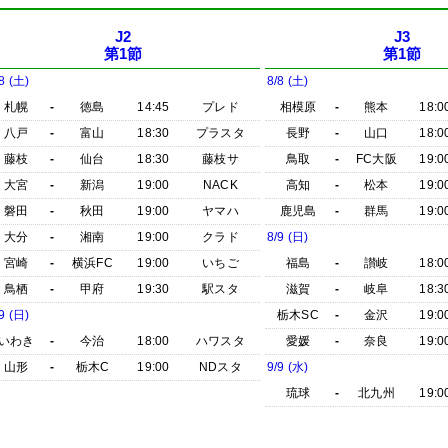
J2
J3
第1節
第1節
8 (土)
8/8 (土)
札幌
-
徳島
14:45
プレド
相模原
-
熊本
18:0
八戸
-
富山
18:30
プラスタ
長野
-
山口
18:0
藤枝
-
仙台
18:30
藤枝サ
鳥取
-
FC大阪
19:0
大宮
-
新潟
19:00
NACK
高知
-
松本
19:0
磐田
-
秋田
19:00
ヤマハ
鹿児島
-
群馬
19:0
大分
-
湘南
19:00
クラド
8/9 (日)
宮崎
-
横浜FC
19:00
いちご
福島
-
讃岐
18:0
鳥栖
-
甲府
19:30
駅スタ
滋賀
-
岐阜
18:3
9 (日)
栃木SC
-
金沢
19:0
いわき
-
今治
18:00
ハワスタ
愛媛
-
奈良
19:0
山形
-
栃木C
19:00
NDスタ
9/9 (水)
琉球
-
北九州
19:0