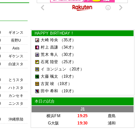
0
ギオンス
HAPPY BIRTHDAY !
大崎 玲央
（35才）
0
長野U
村上 昌謙
（34才）
0
Axis
荒木 隼人
（30才）
0
ギケンス
石尾 陸登
（25才）
0
白波スタ
イ ヨンジュン
（20才）
大藤 颯太
（19才）
0
とうスタ
古賀 竣
（19才）
0
ハトスタ
田中 希和
（19才）
0
カンセキ
本日の試合
0
ニンスタ
J1
横浜FM
19:25
鹿島
0
沖縄県陸
G大阪
19:30
浦和