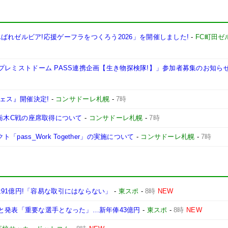
ばれゼルビア!応援ゲーフラをつくろう2026」を開催しました!
-
FC町田ゼ
ス プレミストドーム PASS連携企画【生き物探検隊!】」参加者募集のお知ら
フェス』開催決定!
-
コンサドーレ札幌
-
7時
日)栃木C戦の座席取得について
-
コンサドーレ札幌
-
7時
「pass_Work Together」の実施について
-
コンサドーレ札幌
-
7時
91億円!「容易な取引にはならない」
-
東スポ
-
8時
NEW
と発表「重要な選手となった」…新年俸43億円
-
東スポ
-
8時
NEW