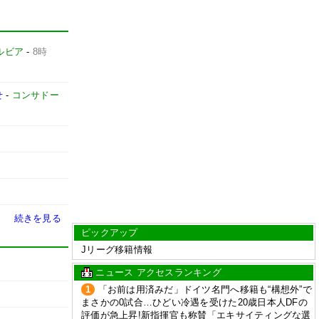
ルビア
-
8時
せ
-
コンサドー
続きを見る
ピックアップ
Jリーグ移籍情報
ニュース アクセスランキング
1
「お前は用済みだ」ドイツ名門へ移籍も“構想外”で
まさかの0試合…ひどい冷遇を受けた20歳日本人DFの
評価が急上昇!新指揮官も称賛「エキサイティングな選