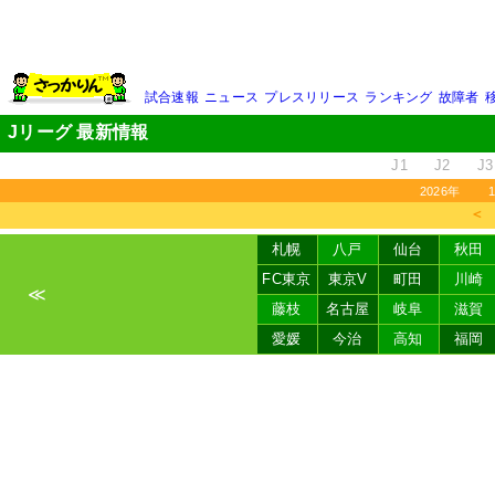
試合速報
ニュース
プレスリリース
ランキング
故障者
Jリーグ 最新情報
J1
J2
J3
2026年
＜
札幌
八戸
仙台
秋田
FC東京
東京V
町田
川崎
≪
藤枝
名古屋
岐阜
滋賀
愛媛
今治
高知
福岡