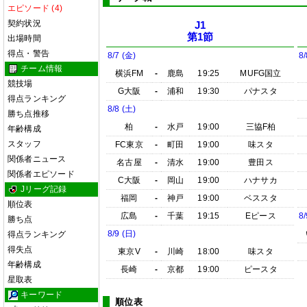
エピソード (4)
契約状況
J1
第1節
出場時間
得点・警告
8/7 (金)
8/
チーム情報
横浜FM
-
鹿島
19:25
MUFG国立
競技場
G大阪
-
浦和
19:30
パナスタ
得点ランキング
8/8 (土)
勝ち点推移
柏
-
水戸
19:00
三協F柏
年齢構成
スタッフ
FC東京
-
町田
19:00
味スタ
関係者ニュース
名古屋
-
清水
19:00
豊田ス
関係者エピソード
C大阪
-
岡山
19:00
ハナサカ
Jリーグ記録
福岡
-
神戸
19:00
ベススタ
順位表
広島
-
千葉
19:15
Eピース
8/
勝ち点
8/9 (日)
得点ランキング
得失点
東京V
-
川崎
18:00
味スタ
年齢構成
長崎
-
京都
19:00
ピースタ
星取表
キーワード
順位表