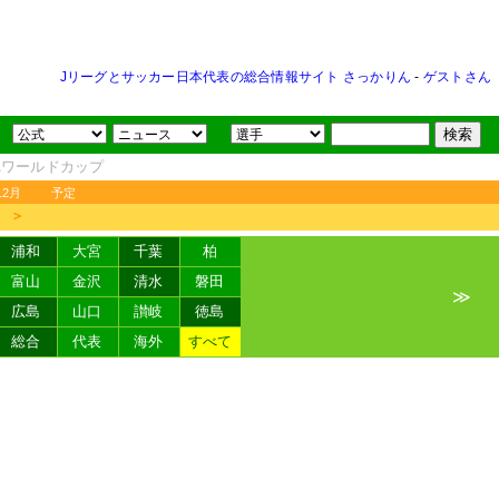
Jリーグとサッカー日本代表の総合情報サイト さっかりん
-
ゲストさん
FAワールドカップ
12月
予定
＞
浦和
大宮
千葉
柏
富山
金沢
清水
磐田
≫
広島
山口
讃岐
徳島
総合
代表
海外
すべて