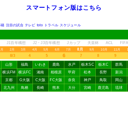
スマートフォン版はこちら
移籍
注目の試合
テレビ
toto
トラベル
スケジュール
J1百年構想
J2・J3百年構想
Jカップ
天皇杯
ACL
FI
8月
1月
2月
3月
4月
5月
6月
7月
9月
10月
11月
6
8/3
4
5
7
8
9
山形
福島
いわき
鹿島
水戸
栃木SC
栃木C
群馬
横浜FM
横浜FC
湘南
相模原
甲府
松本
長野
新潟
京都
G大阪
C大阪
FC大阪
奈良
神戸
鳥取
岡山
北九州
鳥栖
長崎
熊本
大分
宮崎
鹿児島
琉球