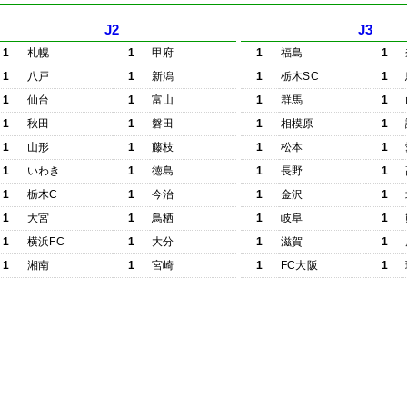
J2
J3
1
札幌
1
甲府
1
福島
1
1
八戸
1
新潟
1
栃木SC
1
1
仙台
1
富山
1
群馬
1
1
秋田
1
磐田
1
相模原
1
1
山形
1
藤枝
1
松本
1
1
いわき
1
徳島
1
長野
1
1
栃木C
1
今治
1
金沢
1
1
大宮
1
鳥栖
1
岐阜
1
1
横浜FC
1
大分
1
滋賀
1
1
湘南
1
宮崎
1
FC大阪
1