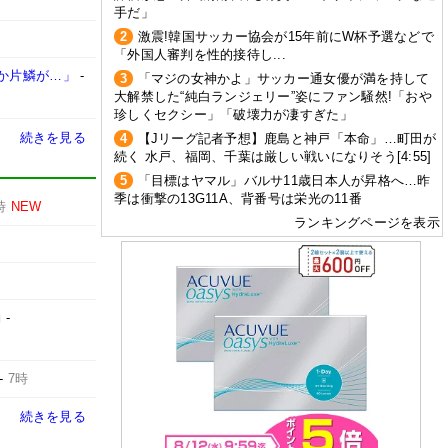
手だ」
2
激震!韓国サッカー協会が15年前にW杯予選などで
「外国人審判を性的接待し...
か片鱗が…」
-
3
「マジの女神かよ」サッカー通女優が満を持して
大解禁した“純白ランジェリー”姿にファン騒然!「おや
珍しくセクシー」「破壊力が凄すぎた」
続きを見る
4
【Jリーグ記者予想】鹿島と神戸「本命」…町田が
続く 水戸、福岡、千葉は厳しい戦いになりそう[4:55]
5
「目標はヤマル」バルサ11歳日本人が昇格へ…昨
季は衝撃の13G11A、背番号は栄光の11番
時
NEW
ランキングページを表示
約
-
-
7時
続きを見る