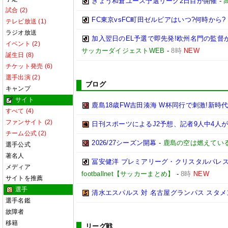
きょう和倉ユース予選リーグ2日目が開催
-
試合 (2)
FC東京vsFC町田ゼルビアはいつ?何時から?
テレビ放送 (1)
ラジオ放送
加入翌日のEL予選で即先発!欧州名門の監
イベント (2)
サッカーダイジェストWEB
-
8時
NEW
誕生日 (8)
チケット発売 (6)
選手出演 (2)
ブログ
キャンプ
サイト
鹿島18歳FW吉田湊海 W杯同行で刺激!新時
すべて (4)
ファンサイト (2)
日刊スポーツによるJ2予想、記者9人中4人が
チーム公式 (2)
2026/27シーズン開幕
-
鹿島の空は燃えている
選手公式
著名人
冨安健洋 プレミアリーグ・クリスタルパレス
メディア
footballnet【サッカーまとめ】
-
8時
NEW
サイトを推薦
選手
清水エスパルス 対 名古屋グランパス スタメン予
選手名鑑
故障者
移籍
リーグ戦