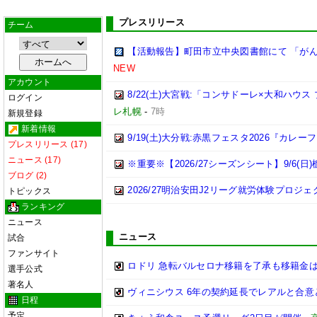
プレスリリース
チーム
【活動報告】町田市立中央図書館にて 「がん
NEW
アカウント
8/22(土)大宮戦:「コンサドーレ×大和ハウ
ログイン
レ札幌
-
7時
新規登録
新着情報
9/19(土)大分戦:赤黒フェスタ2026『カレー
プレスリリース (17)
ニュース (17)
※重要※【2026/27シーズンシート】9/6(
ブログ (2)
2026/27明治安田J2リーグ就労体験プロジェクト
トピックス
ランキング
ニュース
ニュース
試合
ファンサイト
ロドリ 急転バルセロナ移籍を了承も移籍金は
選手公式
著名人
ヴィニシウス 6年の契約延長でレアルと合意
日程
予定