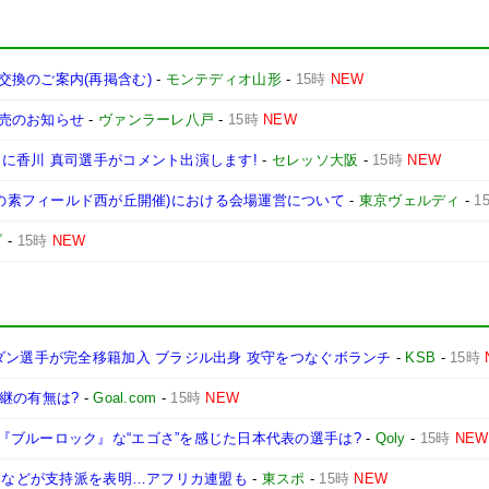
換のご案内(再掲含む)
-
モンテディオ山形
-
15時
NEW
売のお知らせ
-
ヴァンラーレ八戸
-
15時
NEW
に香川 真司選手がコメント出演します!
-
セレッソ大阪
-
15時
NEW
東京戦(味の素フィールド西が丘開催)における会場運営について
-
東京ヴェルディ
-
1
ブ
-
15時
NEW
ダン選手が完全移籍加入 ブラジル出身 攻守をつなぐボランチ
-
KSB
-
15時
継の有無は?
-
Goal.com
-
15時
NEW
ブルーロック』な“エゴさ”を感じた日本代表の選手は?
-
Qoly
-
15時
NEW
チンなどが支持派を表明…アフリカ連盟も
-
東スポ
-
15時
NEW