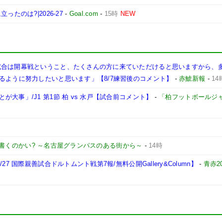
たのは?|2026-27
-
Goal.com
-
15時
NEW
試合は開幕戦ということ、たくさんの方に来ていただけると思いますから、
るように努力したいと思います」【8/7練習後のコメント】
-
赤鯱新報
-
14
大事」/J1 第1節 柏 vs 水戸【試合前コメント】
-
「柏フットボールジ
書くのかい? ～名古屋グランパスのある街から～
-
14時
7 国際親善試合ドルトムント戦第7報/無料公開Gallery&Column】
-
青赤2