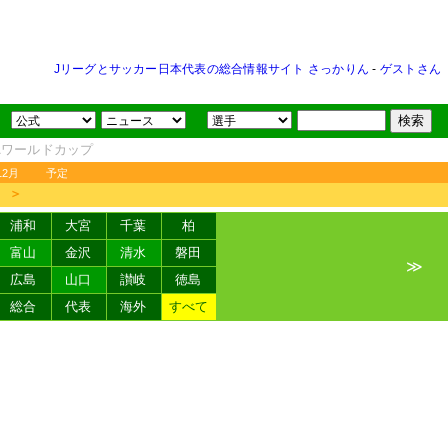
Jリーグとサッカー日本代表の総合情報サイト さっかりん
-
ゲストさん
FAワールドカップ
12月
予定
＞
浦和
大宮
千葉
柏
富山
金沢
清水
磐田
≫
広島
山口
讃岐
徳島
総合
代表
海外
すべて