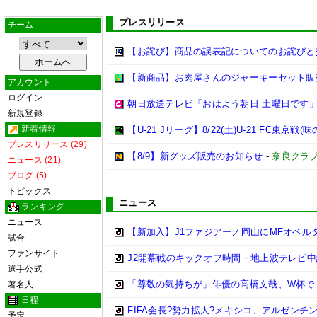
プレスリリース
チーム
【お詫び】商品の誤表記についてのお詫びと交
【新商品】お肉屋さんのジャーキーセット販
アカウント
ログイン
朝日放送テレビ「おはよう朝日 土曜日です」
新規登録
新着情報
【U-21 Jリーグ】8/22(土)U-21 FC
プレスリリース (29)
【8/9】新グッズ販売のお知らせ
-
奈良クラ
ニュース (21)
ブログ (5)
トピックス
ニュース
ランキング
ニュース
【新加入】J1ファジアーノ岡山にMFオベル
試合
ファンサイト
J2開幕戦のキックオフ時間・地上波テレビ中
選手公式
「尊敬の気持ちが」俳優の高橋文哉、W杯で『
著名人
日程
FIFA会長?勢力拡大?メキシコ、アルゼン
予定