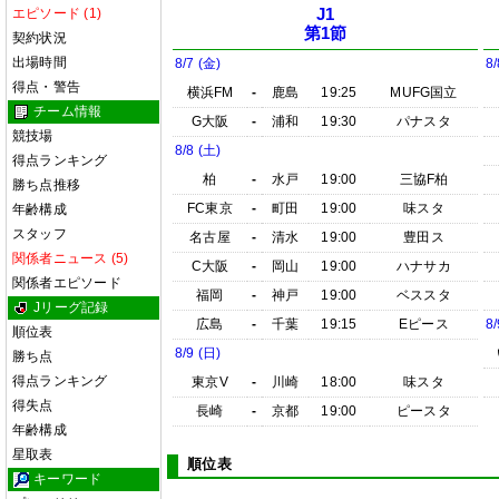
エピソード (1)
J1
第1節
契約状況
出場時間
8/7 (金)
8/
得点・警告
横浜FM
-
鹿島
19:25
MUFG国立
チーム情報
G大阪
-
浦和
19:30
パナスタ
競技場
8/8 (土)
得点ランキング
柏
-
水戸
19:00
三協F柏
勝ち点推移
FC東京
-
町田
19:00
味スタ
年齢構成
スタッフ
名古屋
-
清水
19:00
豊田ス
関係者ニュース (5)
C大阪
-
岡山
19:00
ハナサカ
関係者エピソード
福岡
-
神戸
19:00
ベススタ
Jリーグ記録
広島
-
千葉
19:15
Eピース
8/
順位表
8/9 (日)
勝ち点
得点ランキング
東京V
-
川崎
18:00
味スタ
得失点
長崎
-
京都
19:00
ピースタ
年齢構成
星取表
順位表
キーワード