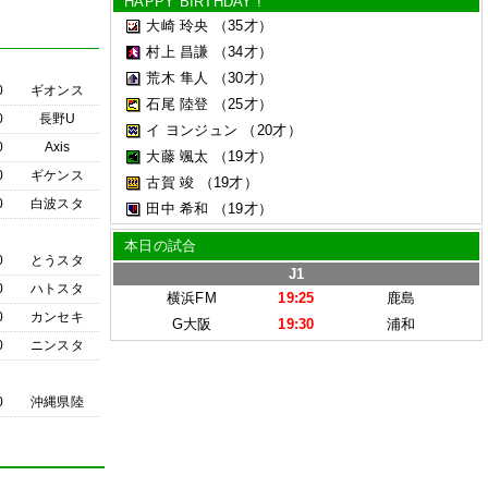
HAPPY BIRTHDAY !
大崎 玲央
（35才）
村上 昌謙
（34才）
荒木 隼人
（30才）
0
ギオンス
石尾 陸登
（25才）
0
長野U
イ ヨンジュン
（20才）
0
Axis
大藤 颯太
（19才）
0
ギケンス
古賀 竣
（19才）
0
白波スタ
田中 希和
（19才）
本日の試合
0
とうスタ
J1
0
ハトスタ
横浜FM
19:25
鹿島
0
カンセキ
G大阪
19:30
浦和
0
ニンスタ
0
沖縄県陸