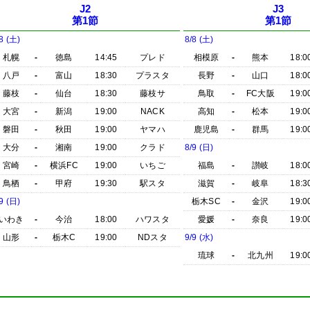
J2
J3
第1節
第1節
8 (土)
8/8 (土)
札幌
-
徳島
14:45
プレド
相模原
-
熊本
18:0
八戸
-
富山
18:30
プラスタ
長野
-
山口
18:0
藤枝
-
仙台
18:30
藤枝サ
鳥取
-
FC大阪
19:0
大宮
-
新潟
19:00
NACK
高知
-
松本
19:0
磐田
-
秋田
19:00
ヤマハ
鹿児島
-
群馬
19:0
大分
-
湘南
19:00
クラド
8/9 (日)
宮崎
-
横浜FC
19:00
いちご
福島
-
讃岐
18:0
鳥栖
-
甲府
19:30
駅スタ
滋賀
-
岐阜
18:3
9 (日)
栃木SC
-
金沢
19:0
いわき
-
今治
18:00
ハワスタ
愛媛
-
奈良
19:0
山形
-
栃木C
19:00
NDスタ
9/9 (水)
琉球
-
北九州
19:0