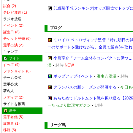
試合 (2)
J1優勝予想ランキング|オッズ順位でトップに立っ
テレビ放送 (1)
ラジオ放送
イベント (2)
ブログ
誕生日 (8)
チケット発売 (6)
ミハイロ ペトロヴィッチ監督「特に明日の
選手出演 (2)
ーのサポートを受けながら、全員で勝点3を取れ
キャンプ
小島亨介「チーム全体をコンパクトに保つことが
サイト
すべて (9)
潤
-
14時
NEW
ファンサイト (6)
ポップアップイベント
-
湘南☆浪漫
-
14時
チーム公式
選手公式
グランパスの新シーズンが開幕する
-
今日も
著名人
メディア (2)
あらためてドルトムント戦を振り返る【2026/2
サイトを推薦
ーたっぷり蹴球マガジン
-
14時
選手
選手名鑑 (5)
故障者 (1)
リーグ戦
移籍 (5)