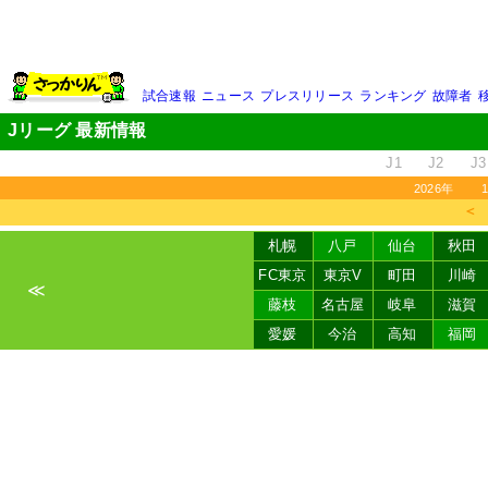
試合速報
ニュース
プレスリリース
ランキング
故障者
Jリーグ 最新情報
J1
J2
J3
2026年
＜
札幌
八戸
仙台
秋田
FC東京
東京V
町田
川崎
≪
藤枝
名古屋
岐阜
滋賀
愛媛
今治
高知
福岡