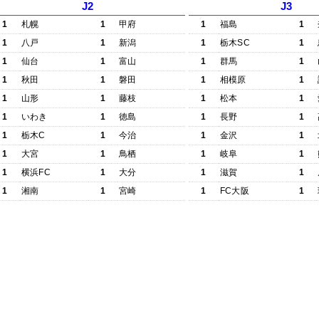
J2
J3
1
札幌
1
甲府
1
福島
1
1
八戸
1
新潟
1
栃木SC
1
1
仙台
1
富山
1
群馬
1
1
秋田
1
磐田
1
相模原
1
1
山形
1
藤枝
1
松本
1
1
いわき
1
徳島
1
長野
1
1
栃木C
1
今治
1
金沢
1
1
大宮
1
鳥栖
1
岐阜
1
1
横浜FC
1
大分
1
滋賀
1
1
湘南
1
宮崎
1
FC大阪
1