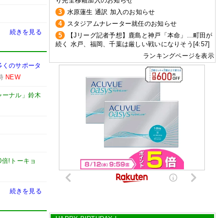
り完全移籍加入のお知らせ
3
水原蓮生 通訳 加入のお知らせ
4
スタジアムナレーター就任のお知らせ
続きを見る
5
【Jリーグ記者予想】鹿島と神戸「本命」…町田が
続く 水戸、福岡、千葉は厳しい戦いになりそう[4:57]
ランキングページを表示
多くのサポータ
時
NEW
ャーナル」鈴木
0倍!トーキョ
続きを見る