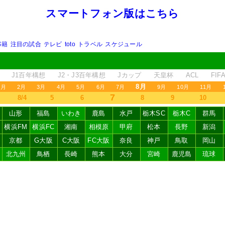
スマートフォン版はこちら
移籍
注目の試合
テレビ
toto
トラベル
スケジュール
J1百年構想
J2・J3百年構想
Jカップ
天皇杯
ACL
FI
8月
1月
2月
3月
4月
5月
6月
7月
9月
10月
11月
7
8/4
5
6
8
9
10
山形
福島
いわき
鹿島
水戸
栃木SC
栃木C
群馬
横浜FM
横浜FC
湘南
相模原
甲府
松本
長野
新潟
京都
G大阪
C大阪
FC大阪
奈良
神戸
鳥取
岡山
北九州
鳥栖
長崎
熊本
大分
宮崎
鹿児島
琉球