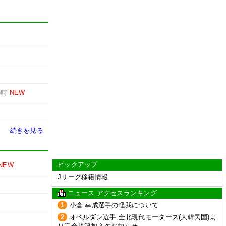
5時
NEW
続きを見る
ピックアップ
NEW
Jリーグ移籍情報
ニュース アクセスランキング
1
小倉 幸成選手の怪我について
2
オベルダン選手 全北現代モータース(大韓民国)よ