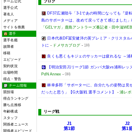
ブログ
チーム公式
選手公式
DF37広瀬陸斗「3-1であの時間になっても『
著名人
島のサポーターは、改めて戻ってきて感じました」/【
メディア
サイトを推薦
「GELマガ」鹿島アントラーズ番記者・田中滋WE
選手
日本代表DF冨安健洋の英プレミア・クリスタル
選手名鑑
トに
-
ドメサカブログ
-
1時
故障者
移籍
良くも悪くもキジェのサッカーは疲れるな ～浦
エピソード
契約状況
【明治安田J1リーグ1節 ガンバ大阪vs浦和レ
出場時間
PdN Annex
-
0時
得点・警告
林幸多郎「サポーターに、自分たちの姿勢は見
チーム情報
競技場
だったと思う」【G大阪戦 選手コメント】
-
浦レポ
得点ランキング
勝ち点推移
年齢構成
リーグ戦
スタッフ
J1
J2
関係者ニュース
第1節
第1
関係者エピソード