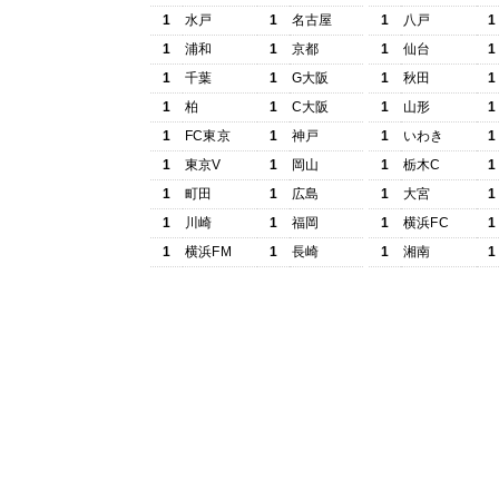
1
水戸
1
名古屋
1
八戸
1
1
浦和
1
京都
1
仙台
1
1
千葉
1
G大阪
1
秋田
1
1
柏
1
C大阪
1
山形
1
1
FC東京
1
神戸
1
いわき
1
1
東京V
1
岡山
1
栃木C
1
1
町田
1
広島
1
大宮
1
1
川崎
1
福岡
1
横浜FC
1
1
横浜FM
1
長崎
1
湘南
1