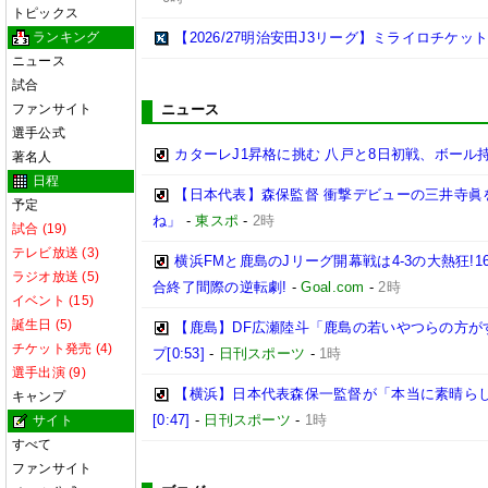
トピックス
ランキング
【2026/27明治安田J3リーグ】ミライロチケ
ニュース
試合
ファンサイト
ニュース
選手公式
カターレJ1昇格に挑む 八戸と8日初戦、ボール
著名人
日程
【日本代表】森保監督 衝撃デビューの三井寺眞
予定
ね」
-
東スポ
-
2時
試合 (19)
テレビ放送 (3)
横浜FMと鹿島のJリーグ開幕戦は4-3の大熱狂!
ラジオ放送 (5)
合終了間際の逆転劇!
-
Goal.com
-
2時
イベント (15)
誕生日 (5)
【鹿島】DF広瀬陸斗「鹿島の若いやつらの方が
チケット発売 (4)
プ[0:53]
-
日刊スポーツ
-
1時
選手出演 (9)
【横浜】日本代表森保一監督が「本当に素晴らし
キャンプ
[0:47]
-
日刊スポーツ
-
1時
サイト
すべて
ファンサイト