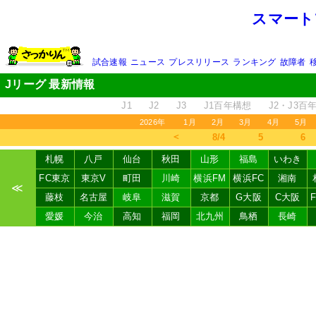
スマート
試合速報
ニュース
プレスリリース
ランキング
故障者
Jリーグ 最新情報
J1
J2
J3
J1百年構想
J2・J3百
2026年
1月
2月
3月
4月
5月
＜
8/4
5
6
札幌
八戸
仙台
秋田
山形
福島
いわき
FC東京
東京V
町田
川崎
横浜FM
横浜FC
湘南
≪
藤枝
名古屋
岐阜
滋賀
京都
G大阪
C大阪
愛媛
今治
高知
福岡
北九州
鳥栖
長崎