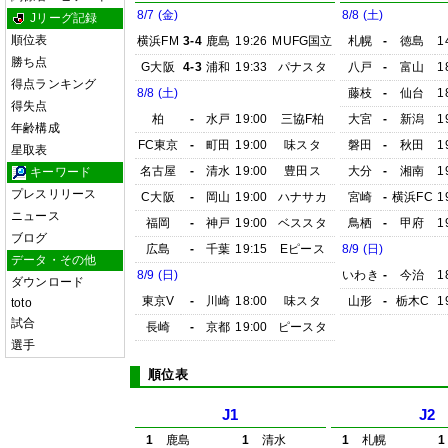
8/7 (金)
8/8 (土)
Jリーグ記録
順位表
横浜FM
3-4
鹿島
19:26
MUFG国立
札幌
-
徳島
1
勝ち点
G大阪
4-3
浦和
19:33
パナスタ
八戸
-
富山
1
得点ランキング
8/8 (土)
藤枝
-
仙台
1
得失点
柏
-
水戸
19:00
三協F柏
大宮
-
新潟
1
年齢構成
FC東京
-
町田
19:00
味スタ
磐田
-
秋田
1
星取表
名古屋
-
清水
19:00
豊田ス
大分
-
湘南
1
キーワード
プレスリリース
C大阪
-
岡山
19:00
ハナサカ
宮崎
-
横浜FC
1
ニュース
福岡
-
神戸
19:00
ベススタ
鳥栖
-
甲府
1
ブログ
広島
-
千葉
19:15
Eピース
8/9 (日)
データ・その他
8/9 (日)
いわき
-
今治
1
ダウンロード
東京V
-
川崎
18:00
味スタ
山形
-
栃木C
1
toto
試合
長崎
-
京都
19:00
ピースタ
選手
順位表
J1
J2
1
鹿島
1
清水
1
札幌
1