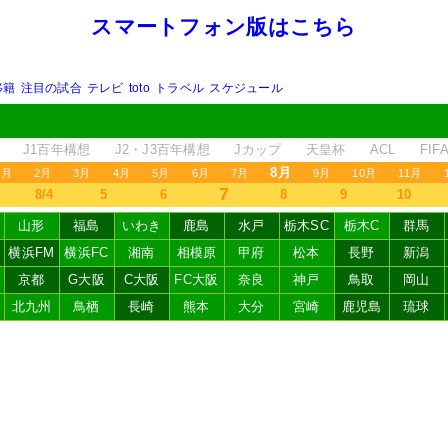
スマートフォン版はこちら
移籍
注目の試合
テレビ
toto
トラベル
スケジュール
J1百年構想
J2・J3百年構想
Jカップ
天皇杯
ACL
FI
8月
1月
2月
3月
4月
5月
6月
7月
9月
10月
11月
7
8/4
5
6
8
9
10
山形
福島
いわき
鹿島
水戸
栃木SC
栃木C
群馬
横浜FM
横浜FC
湘南
相模原
甲府
松本
長野
新潟
京都
G大阪
C大阪
FC大阪
奈良
神戸
鳥取
岡山
北九州
鳥栖
長崎
熊本
大分
宮崎
鹿児島
琉球