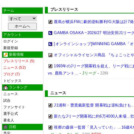
プレスリリース
チーム
鹿島が横浜FMに劇的逆転勝利!G大阪は計7発
GAMBA OSAKA ~2026/27 明治安田J1リ
アカウント
ログイン
[オンラインショップ]WINNING GAMB
新規登録
新着情報
オフィシャルライセンス商品 『ちょこっとや
プレスリリース (5)
1993年のJリーグ開幕戦を超え、リーグ戦にお
ニュース (52)
vs. 鹿島アント...
-
Jリーグ
-
22時
ブログ (7)
トピックス
ランキング
ニュース
ニュース
試合
J1浦和・曺貴裁新監督 開幕戦は逆転負け
ファンサイト
選手公式
新たなJリーグ開幕戦に約6万4000人来場
著名人
日程
視察の森保一監督「見入っていた」…16歳4
予定