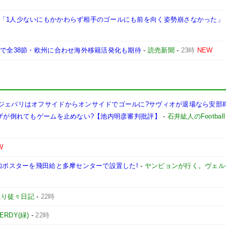
く「1人少ないにもかかわらず相手のゴールにも前を向く姿勢崩さなかった」
まで全38節・欧州に合わせ海外移籍活発化も期待
-
読売新聞
-
23時
NEW
ぜジェバリはオフサイドからオンサイドでゴールに?サヴィオが退場なら安部
ボザが倒れてもゲームを止めない?【池内明彦審判批評】
-
石井紘人のFootball 
W
告知ポスターを飛田給と多摩センターで設置した!
-
ヤンピョンが行く。ヴェル
蹴り徒々日記
-
22時
VERDY(緑)
-
22時