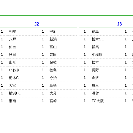
J2
J3
1
札幌
1
甲府
1
福島
1
1
八戸
1
新潟
1
栃木SC
1
1
仙台
1
富山
1
群馬
1
1
秋田
1
磐田
1
相模原
1
1
山形
1
藤枝
1
松本
1
1
いわき
1
徳島
1
長野
1
1
栃木C
1
今治
1
金沢
1
1
大宮
1
鳥栖
1
岐阜
1
1
横浜FC
1
大分
1
滋賀
1
1
湘南
1
宮崎
1
FC大阪
1