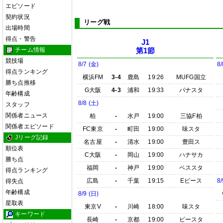
エピソード
契約状況
リーグ戦
出場時間
得点・警告
J1
チーム情報
第1節
競技場
8/7 (金)
8/
得点ランキング
横浜FM
3-4
鹿島
19:26
MUFG国立
勝ち点推移
G大阪
4-3
浦和
19:33
パナスタ
年齢構成
8/8 (土)
スタッフ
関係者ニュース
柏
-
水戸
19:00
三協F柏
関係者エピソード
FC東京
-
町田
19:00
味スタ
Jリーグ記録
名古屋
-
清水
19:00
豊田ス
順位表
C大阪
-
岡山
19:00
ハナサカ
勝ち点
福岡
-
神戸
19:00
ベススタ
得点ランキング
広島
-
千葉
19:15
Eピース
8/
得失点
年齢構成
8/9 (日)
星取表
東京V
-
川崎
18:00
味スタ
キーワード
長崎
-
京都
19:00
ピースタ