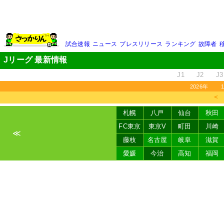
試合速報
ニュース
プレスリリース
ランキング
故障者
Jリーグ 最新情報
J1
J2
J3
2026年
＜
札幌
八戸
仙台
秋田
FC東京
東京V
町田
川崎
≪
藤枝
名古屋
岐阜
滋賀
愛媛
今治
高知
福岡