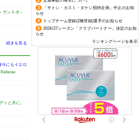
2
交通事故の発生について
3
「サトシ・カスミ・タケシ招待企画」中止のお知
-
サンスポ
-
らせ
4
トップチーム登録(2種登録)選手のお知らせ
5
2026/27シーズン「クラブパートナー」決定のお知
らせ
ランキングページを表示
続きを見る
柊斗にもイエロ
Referee
ディと共に。