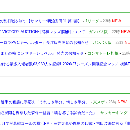
の乱打戦を制す【サマリー:明治安田J1 第1節】
-
Jリーグ
-
23時
NEW
ーグ VICTORY AUCTION~[浦和レッズ]開催について
-
ガンバ大阪
-
22時
NE
A「オーロラPVCキーホルダー」受注販売開始のお知らせ
-
ガンバ大阪
-
22時
N
まとの梅 コンサドーレラベル』 発売のお知らせ
-
コンサドーレ札幌
-
22
ける最多入場者数63,960人を記録! 2026/27シーズン開幕記念マッチ 横浜
も…選手の奮起に手応え「うれしさ半分、悔しさ半分」
-
東スポ
-
23時
NEW
…壮絶展開を視察した森保一監督「魂を感じる試合だった」
-
サッカーキング
カ月で開幕戦ゴールの横浜FM・三井寺眞や鹿島の18歳・吉田湊海に言及「