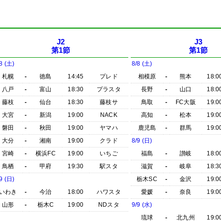
J2
J3
第1節
第1節
8 (土)
8/8 (土)
札幌
-
徳島
14:45
プレド
相模原
-
熊本
18:0
八戸
-
富山
18:30
プラスタ
長野
-
山口
18:0
藤枝
-
仙台
18:30
藤枝サ
鳥取
-
FC大阪
19:0
大宮
-
新潟
19:00
NACK
高知
-
松本
19:0
磐田
-
秋田
19:00
ヤマハ
鹿児島
-
群馬
19:0
大分
-
湘南
19:00
クラド
8/9 (日)
宮崎
-
横浜FC
19:00
いちご
福島
-
讃岐
18:0
鳥栖
-
甲府
19:30
駅スタ
滋賀
-
岐阜
18:3
9 (日)
栃木SC
-
金沢
19:0
いわき
-
今治
18:00
ハワスタ
愛媛
-
奈良
19:0
山形
-
栃木C
19:00
NDスタ
9/9 (水)
琉球
-
北九州
19:0