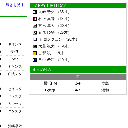
続きを見る
HAPPY BIRTHDAY !
大崎 玲央
（35才）
村上 昌謙
（34才）
荒木 隼人
（30才）
石尾 陸登
（25才）
イ ヨンジュン
（20才）
0
ギオンス
大藤 颯太
（19才）
0
長野U
古賀 竣
（19才）
0
Axis
田中 希和
（19才）
0
ギケンス
本日の試合
0
白波スタ
J1
横浜FM
3-4
鹿島
0
とうスタ
G大阪
4-3
浦和
0
ハトスタ
0
カンセキ
0
ニンスタ
0
沖縄県陸