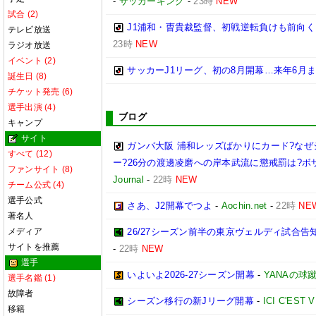
-
サッカーキング
-
23時
NEW
試合 (2)
J1浦和・曺貴裁監督、初戦逆転負けも前向
テレビ放送
23時
NEW
ラジオ放送
イベント (2)
サッカーJ1リーグ、初の8月開幕…来年6月
誕生日 (8)
チケット発売 (6)
選手出演 (4)
ブログ
キャンプ
サイト
ガンバ大阪 浦和レッズばかりにカード?な
すべて (12)
ー?26分の渡邊凌磨への岸本武流に懲戒罰は?
ファンサイト (8)
Journal
-
22時
NEW
チーム公式 (4)
選手公式
さあ、J2開幕でつよ
-
Aochin.net
-
22時
NE
著名人
メディア
26/27シーズン前半の東京ヴェルディ試合
サイトを推薦
-
22時
NEW
選手
いよいよ2026-27シーズン開幕
-
YANAの球
選手名鑑 (1)
故障者
シーズン移行の新Jリーグ開幕
-
ICI C'EST 
移籍