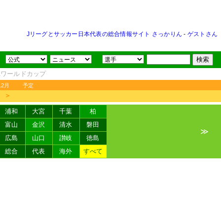
Jリーグとサッカー日本代表の総合情報サイト さっかりん
-
ゲストさん
FAワールドカップ
12月
予定
＞
浦和
大宮
千葉
柏
富山
金沢
清水
磐田
≫
広島
山口
讃岐
徳島
総合
代表
海外
すべて