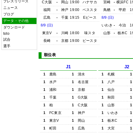
プレスリリース
C大阪
-
岡山
19:00
ハナサカ
宮崎
-
横浜FC
1
ニュース
福岡
-
神戸
19:00
ベススタ
鳥栖
-
甲府
1
ブログ
広島
-
千葉
19:15
Eピース
8/9 (日)
データ・その他
8/9 (日)
いわき
-
今治
1
ダウンロード
東京V
-
川崎
18:00
味スタ
山形
-
栃木C
1
toto
試合
長崎
-
京都
19:00
ピースタ
選手
順位表
J1
J2
1
鹿島
1
清水
1
札幌
1
1
水戸
1
名古屋
1
八戸
1
1
浦和
1
京都
1
仙台
1
1
千葉
1
G大阪
1
秋田
1
1
柏
1
C大阪
1
山形
1
1
FC東京
1
神戸
1
いわき
1
1
東京V
1
岡山
1
栃木C
1
1
町田
1
広島
1
大宮
1