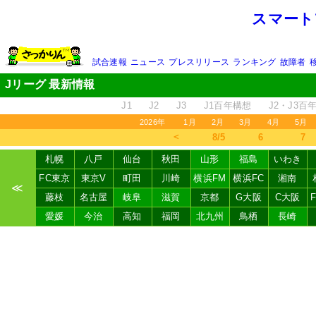
スマート
試合速報
ニュース
プレスリリース
ランキング
故障者
Jリーグ 最新情報
J1
J2
J3
J1百年構想
J2・J3百
2026年
1月
2月
3月
4月
5月
＜
8/5
6
7
札幌
八戸
仙台
秋田
山形
福島
いわき
FC東京
東京V
町田
川崎
横浜FM
横浜FC
湘南
≪
藤枝
名古屋
岐阜
滋賀
京都
G大阪
C大阪
愛媛
今治
高知
福岡
北九州
鳥栖
長崎