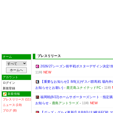
プレスリリース
チーム
2026/27シーズン前半戦ポスターデザイン決定!先
11時
NEW
アカウント
【重要なお知らせ】8/8(土)ザスパ群馬戦 場内
ログイン
お知らせとお願い)
-
鹿児島ユナイテッドFC
-
11時
新規登録
新着情報
福岡戦(8/22)ホームサポーターズシート・指
プレスリリース (11)
お知らせ
-
鹿島アントラーズ
-
11時
NEW
ニュース (19)
ブログ (8)
【グッズ・グルメ更新!】8月8日(土)横浜FC戦