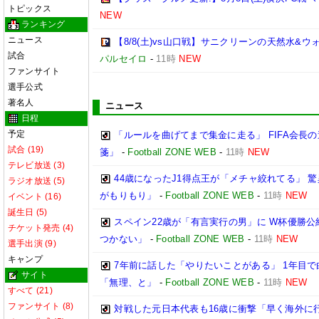
トピックス
NEW
ランキング
ニュース
【8/8(土)vs山口戦】サニクリーンの天然水&
試合
パルセイロ
-
11時
NEW
ファンサイト
選手公式
著名人
ニュース
日程
予定
「ルールを曲げてまで集金に走る」 FIFA会長
試合 (19)
箋」
-
Football ZONE WEB
-
11時
NEW
テレビ放送 (3)
44歳になったJ1得点王が「メチャ絞れてる」
ラジオ放送 (5)
がもりもり」
-
Football ZONE WEB
-
11時
NEW
イベント (16)
誕生日 (5)
スペイン22歳が「有言実行の男」に W杯優勝公
チケット発売 (4)
つかない」
-
Football ZONE WEB
-
11時
NEW
選手出演 (9)
キャンプ
7年前に話した「やりたいことがある」 1年目
サイト
「無理、と」
-
Football ZONE WEB
-
11時
NEW
すべて (21)
ファンサイト (8)
対戦した元日本代表も16歳に衝撃「早く海外に行