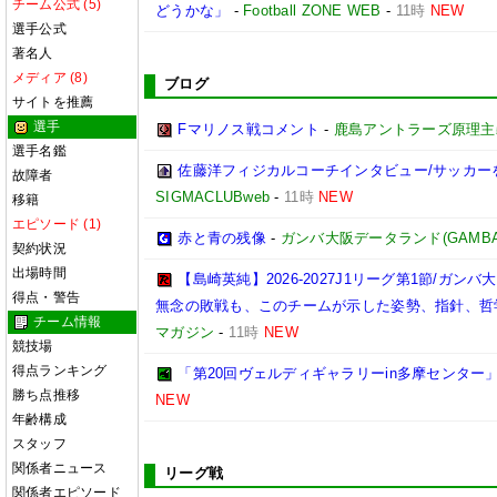
チーム公式 (5)
どうかな」
-
Football ZONE WEB
-
11時
NEW
選手公式
著名人
メディア (8)
ブログ
サイトを推薦
選手
Fマリノス戦コメント
-
鹿島アントラーズ原理主
選手名鑑
佐藤洋フィジカルコーチインタビュー/サッカー
故障者
SIGMACLUBweb
-
11時
NEW
移籍
エピソード (1)
赤と青の残像
-
ガンバ大阪データランド(GAMBA OS
契約状況
出場時間
【島崎英純】2026-2027J1リーグ第1節/ガ
得点・警告
無念の敗戦も、このチームが示した姿勢、指針、哲
チーム情報
マガジン
-
11時
NEW
競技場
得点ランキング
「第20回ヴェルディギャラリーin多摩センター」に来た
勝ち点推移
NEW
年齢構成
スタッフ
関係者ニュース
リーグ戦
関係者エピソード