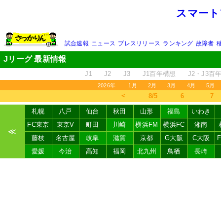
スマート
試合速報
ニュース
プレスリリース
ランキング
故障者
Jリーグ 最新情報
J1
J2
J3
J1百年構想
J2・J3百
2026年
1月
2月
3月
4月
5月
＜
8/5
6
7
札幌
八戸
仙台
秋田
山形
福島
いわき
FC東京
東京V
町田
川崎
横浜FM
横浜FC
湘南
≪
藤枝
名古屋
岐阜
滋賀
京都
G大阪
C大阪
愛媛
今治
高知
福岡
北九州
鳥栖
長崎