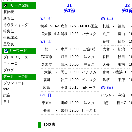
Jリーグ記録
J1
J2
第1節
第1
順位表
勝ち点
8/7 (金)
8/8 (土)
得点ランキング
横浜FM
3-4
鹿島
19:26
MUFG国立
札幌
-
徳島
1
得失点
G大阪
4-3
浦和
19:33
パナスタ
八戸
-
富山
1
年齢構成
8/8 (土)
藤枝
-
仙台
1
星取表
柏
-
水戸
19:00
三協F柏
大宮
-
新潟
1
キーワード
FC東京
-
町田
19:00
味スタ
磐田
-
秋田
1
プレスリリース
ニュース
名古屋
-
清水
19:00
豊田ス
大分
-
湘南
1
ブログ
C大阪
-
岡山
19:00
ハナサカ
宮崎
-
横浜FC
1
データ・その他
福岡
-
神戸
19:00
ベススタ
鳥栖
-
甲府
1
ダウンロード
広島
-
千葉
19:15
Eピース
8/9 (日)
toto
試合
8/9 (日)
いわき
-
今治
1
選手
東京V
-
川崎
18:00
味スタ
山形
-
栃木C
1
長崎
-
京都
19:00
ピースタ
順位表